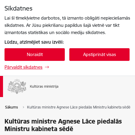
Pāriet uz lapas saturu
Sīkdatnes
Spied
lai meklētu
Enter
Lai šī tīmekļvietne darbotos, tā izmanto obligāti nepieciešamās
sīkdatnes. Ar Jūsu piekrišanu papildus šajā vietnē var tikt
izmantotas statistikas un sociālo mediju sīkdatnes.
Lūdzu, atzīmējiet savu izvēli:
Noraidīt
Apstiprināt visas
Pārvaldīt sīkdatnes
Sākums
Kultūras ministre Agnese Lāce piedalās Ministru kabineta sēdē
Kultūras ministre Agnese Lāce piedalās
Ministru kabineta sēdē