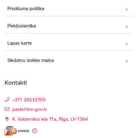
Privātuma politika
Piekļūstamība
Lapas karte
Sīkdatņu izvēles maiņa
Kontakti
+371 26532100
E-pasts:
pasts@km.gov.lv
K. Valdemāra iela 11a, Rīga, LV-1364