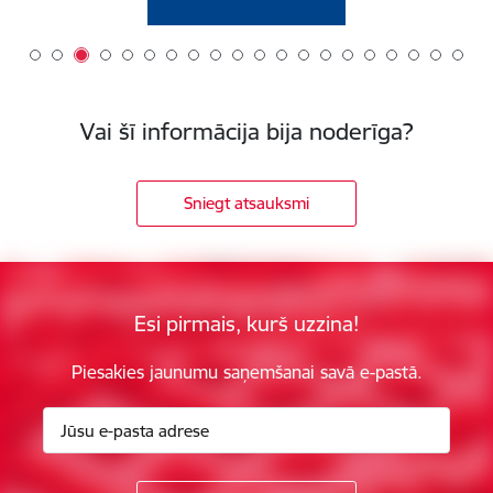
Vai šī informācija bija noderīga?
Sniegt atsauksmi
Esi pirmais, kurš uzzina!
Piesakies jaunumu saņemšanai savā e-pastā.