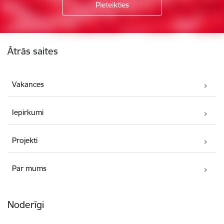
Kājene
Ātrās saites
Vakances
Iepirkumi
Projekti
Par mums
Noderīgi