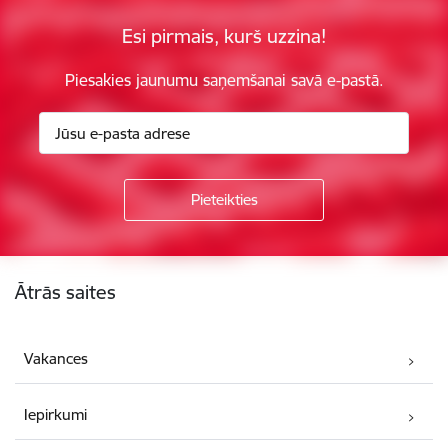
Esi pirmais, kurš uzzina!
Piesakies jaunumu saņemšanai savā e-pastā.
Kājene
Ātrās saites
Vakances
Iepirkumi