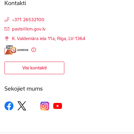
Kontakti
+371 26532100
E-pasts:
pasts@km.gov.lv
K. Valdemāra iela 11a, Rīga, LV-1364
Visi kontakti
Sekojiet mums