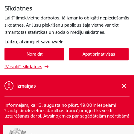
Pāriet uz lapas saturu
Sīkdatnes
Spied
lai meklētu
Enter
Lai šī tīmekļvietne darbotos, tā izmanto obligāti nepieciešamās
sīkdatnes. Ar Jūsu piekrišanu papildus šajā vietnē var tikt
izmantotas statistikas un sociālo mediju sīkdatnes.
Lūdzu, atzīmējiet savu izvēli:
Noraidīt
Apstiprināt visas
Pārvaldīt sīkdatnes
Izmaiņas
Informējam, ka 13. augustā no plkst. 19.00 ir iespējami
īslaicīgi tīmekļvietnes darbības traucējumi, jo tiks veikti
uzturēšanas darbi. Atvainojamies par sagādātajām neērtībām!