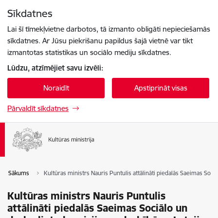
Pāriet uz lapas saturu
Sīkdatnes
Spied
lai meklētu
Enter
Lai šī tīmekļvietne darbotos, tā izmanto obligāti nepieciešamās
sīkdatnes. Ar Jūsu piekrišanu papildus šajā vietnē var tikt
izmantotas statistikas un sociālo mediju sīkdatnes.
Lūdzu, atzīmējiet savu izvēli:
Noraidīt
Apstiprināt visas
Pārvaldīt sīkdatnes
Sākums
Kultūras ministrs Nauris Puntulis attālināti piedalās Saeimas Soci
Kultūras ministrs Nauris Puntulis
attālināti piedalās Saeimas Sociālo un