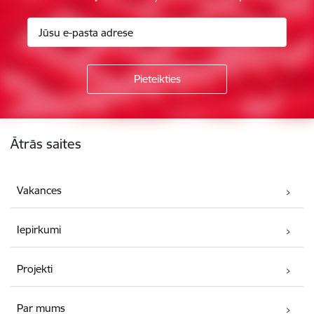
Kājene
Ātrās saites
Vakances
Iepirkumi
Projekti
Par mums