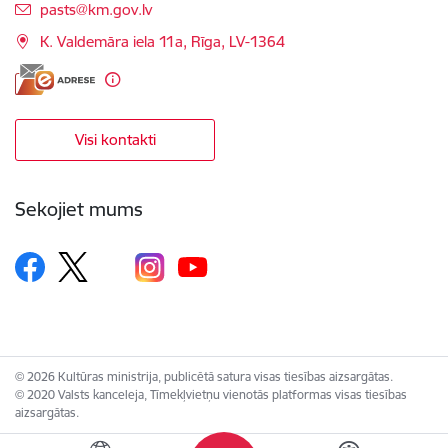
E-pasts:
pasts@km.gov.lv
K. Valdemāra iela 11a, Rīga, LV-1364
Visi kontakti
Sekojiet mums
© 2026 Kultūras ministrija, publicētā satura visas tiesības aizsargātas.
© 2020 Valsts kanceleja, Tīmekļvietņu vienotās platformas visas tiesības
aizsargātas.