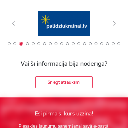
Vai šī informācija bija noderīga?
Sniegt atsauksmi
Esi pirmais, kurš uzzina!
Piesakies jaunumu saņemšanai savā e-pastā.