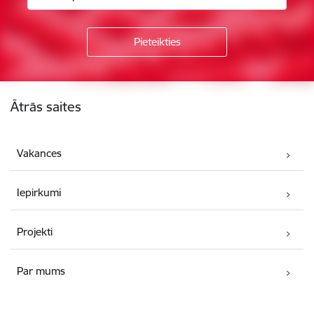
Kājene
Ātrās saites
Vakances
Iepirkumi
Projekti
Par mums