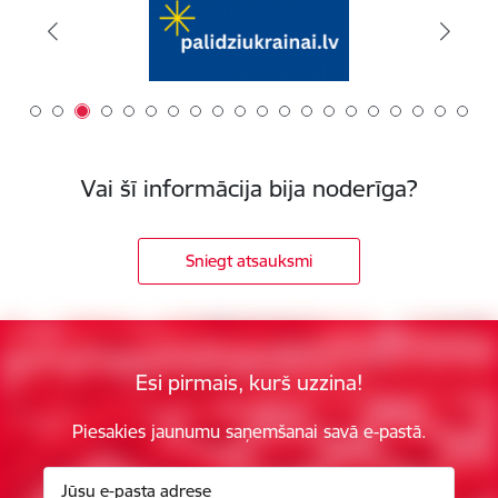
Vai šī informācija bija noderīga?
Sniegt atsauksmi
Esi pirmais, kurš uzzina!
Piesakies jaunumu saņemšanai savā e-pastā.