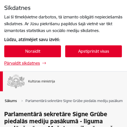
Pāriet uz lapas saturu
Sīkdatnes
Spied
lai meklētu
Enter
Lai šī tīmekļvietne darbotos, tā izmanto obligāti nepieciešamās
sīkdatnes. Ar Jūsu piekrišanu papildus šajā vietnē var tikt
izmantotas statistikas un sociālo mediju sīkdatnes.
Lūdzu, atzīmējiet savu izvēli:
Noraidīt
Apstiprināt visas
Pārvaldīt sīkdatnes
Sākums
Parlamentārā sekretāre Signe Grūbe piedalās mediju pasākumā -
Parlamentārā sekretāre Signe Grūbe
piedalās mediju pasākumā - līguma