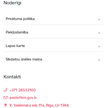
Noderīgi
Privātuma politika
Piekļūstamība
Lapas karte
Sīkdatņu izvēles maiņa
Kontakti
+371 26532100
E-pasts:
pasts@km.gov.lv
K. Valdemāra iela 11a, Rīga, LV-1364