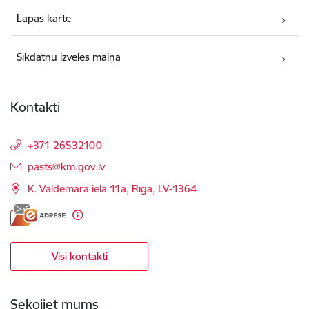
Lapas karte
Sīkdatņu izvēles maiņa
Kontakti
+371 26532100
E-pasts:
pasts@km.gov.lv
K. Valdemāra iela 11a, Rīga, LV-1364
Visi kontakti
Sekojiet mums