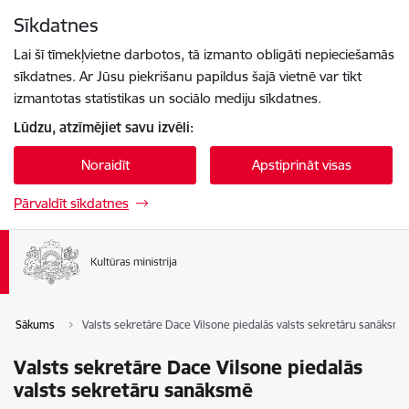
Pāriet uz lapas saturu
Sīkdatnes
Spied
lai meklētu
Enter
Lai šī tīmekļvietne darbotos, tā izmanto obligāti nepieciešamās
sīkdatnes. Ar Jūsu piekrišanu papildus šajā vietnē var tikt
izmantotas statistikas un sociālo mediju sīkdatnes.
Lūdzu, atzīmējiet savu izvēli:
Noraidīt
Apstiprināt visas
Pārvaldīt sīkdatnes
Sākums
Valsts sekretāre Dace Vilsone piedalās valsts sekretāru sanāksmē
Valsts sekretāre Dace Vilsone piedalās
valsts sekretāru sanāksmē