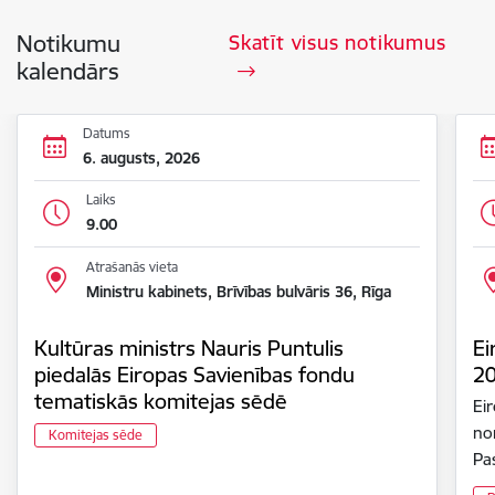
Notikumu
Skatīt visus notikumus
kalendārs
Datums
6. augusts, 2026
Laiks
9.00
Atrašanās vieta
Ministru kabinets, Brīvības bulvāris 36, Rīga
Kultūras ministrs Nauris Puntulis
Ei
piedalās Eiropas Savienības fondu
2
tematiskās komitejas sēdē
Ei
nor
Komitejas sēde
Pa