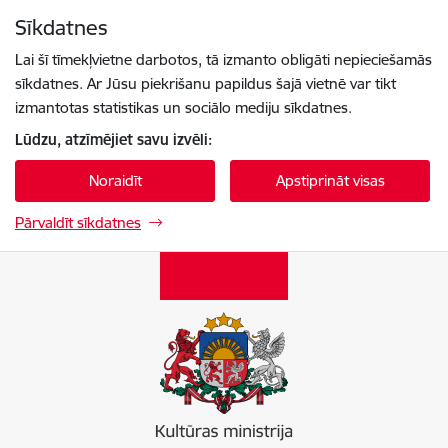
Pāriet uz lapas saturu
Sīkdatnes
Spied
lai meklētu
Enter
Lai šī tīmekļvietne darbotos, tā izmanto obligāti nepieciešamās
sīkdatnes. Ar Jūsu piekrišanu papildus šajā vietnē var tikt
izmantotas statistikas un sociālo mediju sīkdatnes.
Lūdzu, atzīmējiet savu izvēli:
Noraidīt
Apstiprināt visas
Pārvaldīt sīkdatnes
Kultūras ministrija