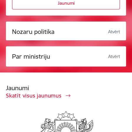
Jaunumi
Nozaru politika
Atvērt
Par ministriju
Atvērt
Jaunumi
Skatīt visus jaunumus