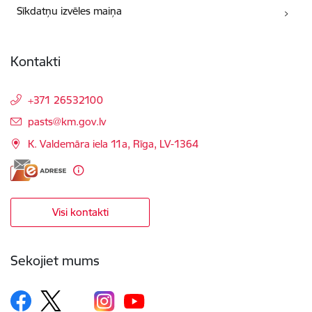
Sīkdatņu izvēles maiņa
Kontakti
+371 26532100
E-pasts:
pasts@km.gov.lv
K. Valdemāra iela 11a, Rīga, LV-1364
Visi kontakti
Sekojiet mums