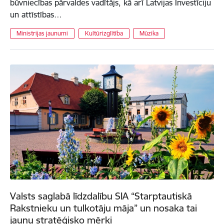
būvniecības pārvaldes vadītājs, kā arī Latvijas Investīciju
un attīstības…
Ministrijas jaunumi
Kultūrizglītība
Mūzika
Valsts saglabā līdzdalību SIA “Starptautiskā
Rakstnieku un tulkotāju māja” un nosaka tai
jaunu stratēģisko mērķi