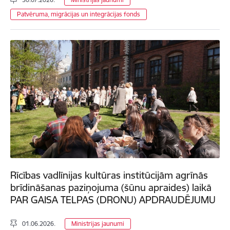
Patvēruma, migrācijas un integrācijas fonds
Rīcības vadlīnijas kultūras institūcijām agrīnās
brīdināšanas paziņojuma (šūnu apraides) laikā
PAR GAISA TELPAS (DRONU) APDRAUDĒJUMU
01.06.2026.
Ministrijas jaunumi