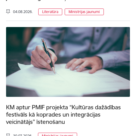
04.08.2026.
Literatūra
Ministrijas jaunumi
KM aptur PMIF projekta “Kultūras dažādības
festivāls kā koprades un integrācijas
veicinātājs” īstenošanu
30.07.2026.
Ministrijas jaunumi