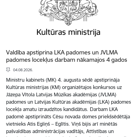
Valdība apstiprina LKA padomes un JVLMA
padomes locekļus darbam nākamajos 4 gados
04.08.2026.
Ministru kabinets (MK) 4. augusta sēdē apstiprināja
Kultūras ministrijas (KM) organizētajos konkursos uz
Jāzepa Vītola Latvijas Mūzikas akadēmijas (JVLMA)
padomes un Latvijas Kultūras akadēmijas (LKA) padomes
locekļa amatu izraudzītos kandidātus. Darbam LKA
padomē apstiprināts Cēsu novada domes priekšsēdētāja
vietnieks Atis Egliņš – Eglītis. Viņš bijis arī minētās
pašvaldības administrācijas vadītājs, Attīstības un