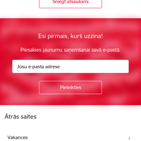
Sniegt atsauksmi
Esi pirmais, kurš uzzina!
Piesakies jaunumu saņemšanai savā e-pastā.
Kājene
Ātrās saites
Vakances