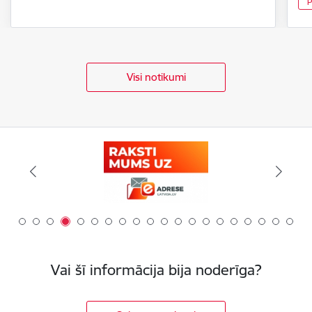
P
Visi notikumi
Vai šī informācija bija noderīga?