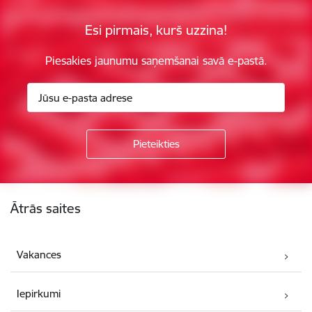
Esi pirmais, kurš uzzina!
Piesakies jaunumu saņemšanai savā e-pastā.
Kājene
Ātrās saites
Vakances
Iepirkumi