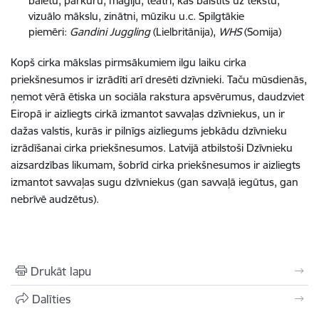
baletu, parkūru, maģiju, teātri, kas balstīts uz tekstu,
vizuālo mākslu, zinātni, mūziku u.c. Spilgtākie
piemēri:
Gandini Juggling
(Lielbritānija),
WHS
(Somija)
Kopš cirka mākslas pirmsākumiem ilgu laiku cirka
priekšnesumos ir izrādīti arī dresēti dzīvnieki. Taču mūsdienās,
ņemot vērā ētiska un sociāla rakstura apsvērumus, daudzviet
Eiropā ir aizliegts cirkā izmantot savvaļas dzīvniekus, un ir
dažas valstis, kurās ir pilnīgs aizliegums jebkādu dzīvnieku
izrādīšanai cirka priekšnesumos. Latvijā atbilstoši Dzīvnieku
aizsardzības likumam, šobrīd cirka priekšnesumos ir aizliegts
izmantot savvaļas sugu dzīvniekus (gan savvaļā iegūtus, gan
nebrīvē audzētus).
Drukāt lapu
Dalīties