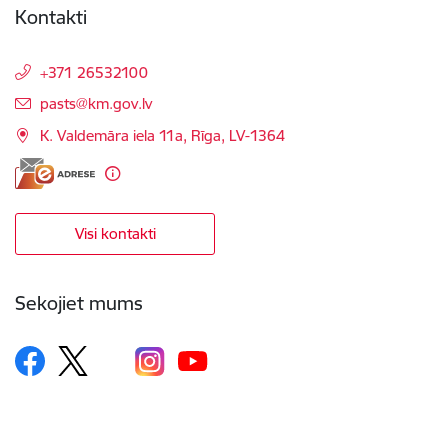
Kontakti
+371 26532100
E-pasts:
pasts@km.gov.lv
K. Valdemāra iela 11a, Rīga, LV-1364
Visi kontakti
Sekojiet mums