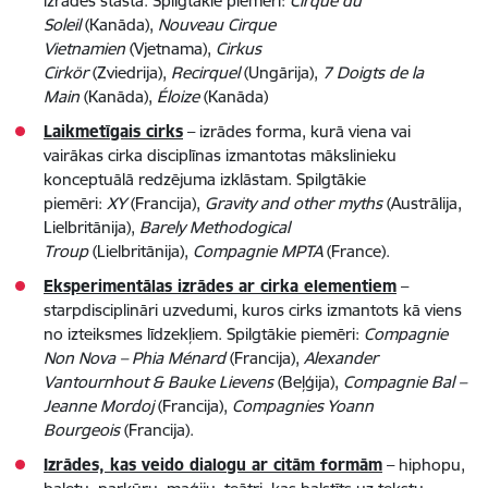
izrādes stāstā. Spilgtākie piemēri:
Cirque du
Soleil
(Kanāda),
Nouveau Cirque
Vietnamien
(Vjetnama),
Cirkus
Cirkör
(Zviedrija),
Recirquel
(Ungārija),
7 Doigts de la
Main
(Kanāda),
Éloize
(Kanāda)
Laikmetīgais cirks
– izrādes forma, kurā viena vai
vairākas cirka disciplīnas izmantotas mākslinieku
konceptuālā redzējuma izklāstam. Spilgtākie
piemēri:
XY
(Francija),
Gravity and other myths
(Austrālija,
Lielbritānija),
Barely Methodogical
Troup
(Lielbritānija),
Compagnie MPTA
(France).
Eksperimentālas izrādes ar cirka elementiem
–
starpdisciplināri uzvedumi, kuros cirks izmantots kā viens
no izteiksmes līdzekļiem. Spilgtākie piemēri:
Compagnie
Non Nova – Phia Ménard
(Francija),
Alexander
Vantournhout & Bauke Lievens
(Beļģija),
Compagnie Bal –
Jeanne Mordoj
(Francija),
Compagnies Yoann
Bourgeois
(Francija).
Izrādes, kas veido dialogu ar citām formām
– hiphopu,