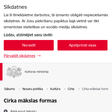
Pāriet uz lapas saturu
Sīkdatnes
Spied
lai meklētu
Enter
Lai šī tīmekļvietne darbotos, tā izmanto obligāti nepieciešamās
sīkdatnes. Ar Jūsu piekrišanu papildus šajā vietnē var tikt
izmantotas statistikas un sociālo mediju sīkdatnes.
Lūdzu, atzīmējiet savu izvēli:
Noraidīt
Apstiprināt visas
Pārvaldīt sīkdatnes
Sākums
Nozaru politika
Kultūra
Cirks
Cirka mākslas formas
Cirka mākslas formas
Atskaņot tekstu