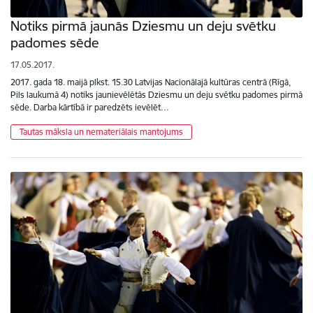
Notiks pirmā jaunās Dziesmu un deju svētku
padomes sēde
17.05.2017.
2017. gada 18. maijā plkst. 15.30 Latvijas Nacionālajā kultūras centrā (Rīgā,
Pils laukumā 4) notiks jaunievēlētās Dziesmu un deju svētku padomes pirmā
sēde. Darba kārtībā ir paredzēts ievēlēt…
Tautas māksla un nemateriālais mantojums