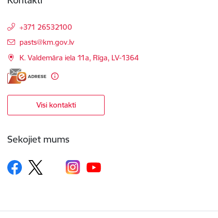
Kontakti
+371 26532100
E-pasts:
pasts@km.gov.lv
K. Valdemāra iela 11a, Rīga, LV-1364
Visi kontakti
Sekojiet mums