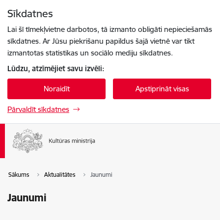
Pāriet uz lapas saturu
Sīkdatnes
Spied
lai meklētu
Enter
Lai šī tīmekļvietne darbotos, tā izmanto obligāti nepieciešamās
sīkdatnes. Ar Jūsu piekrišanu papildus šajā vietnē var tikt
izmantotas statistikas un sociālo mediju sīkdatnes.
Lūdzu, atzīmējiet savu izvēli:
Noraidīt
Apstiprināt visas
Pārvaldīt sīkdatnes
Sākums
Aktualitātes
Jaunumi
Jaunumi