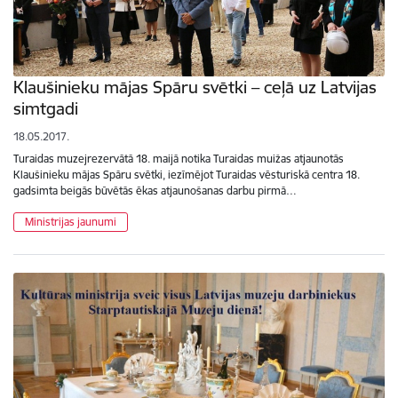
Klaušinieku mājas Spāru svētki – ceļā uz Latvijas
simtgadi
18.05.2017.
Turaidas muzejrezervātā 18. maijā notika Turaidas muižas atjaunotās
Klaušinieku mājas Spāru svētki, iezīmējot Turaidas vēsturiskā centra 18.
gadsimta beigās būvētās ēkas atjaunošanas darbu pirmā…
Ministrijas jaunumi