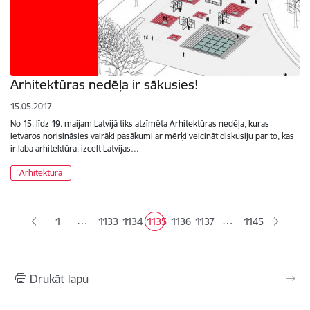
Arhitektūras nedēļa ir sākusies!
15.05.2017.
No 15. līdz 19. maijam Latvijā tiks atzīmēta Arhitektūras nedēļa, kuras
ietvaros norisināsies vairāki pasākumi ar mērķi veicināt diskusiju par to, kas
ir laba arhitektūra, izcelt Latvijas…
Arhitektūra
Lapošana
…
…
1
1133
1134
1135
1136
1137
1145
Lapa
Lapa
Pašreizējā lapa
Lapa
Lapa
Drukāt lapu