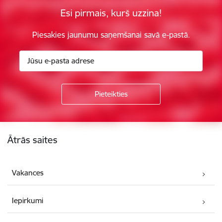
Esi pirmais, kurš uzzina!
Piesakies jaunumu saņemšanai savā e-pastā.
Kājene
Ātrās saites
Vakances
Iepirkumi