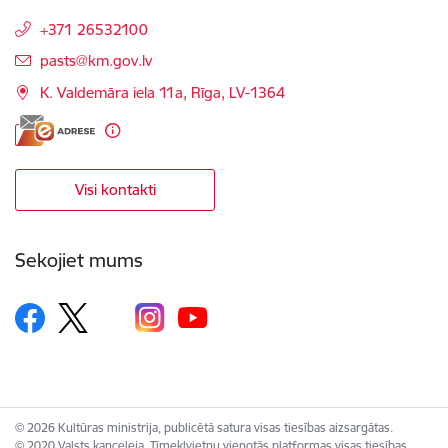
+371 26532100
E-pasts:
pasts@km.gov.lv
K. Valdemāra iela 11a, Rīga, LV-1364
Visi kontakti
Sekojiet mums
© 2026 Kultūras ministrija, publicētā satura visas tiesības aizsargātas.
© 2020 Valsts kanceleja, Tīmekļvietņu vienotās platformas visas tiesības