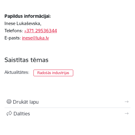
Papildus informācijai:
Inese Lukaševska,
Telefons:
+371 29536344
E-pasts:
inese@luka.lv
Saistītas tēmas
Aktualitātes:
Radošās industrijas
Drukāt lapu
Dalīties