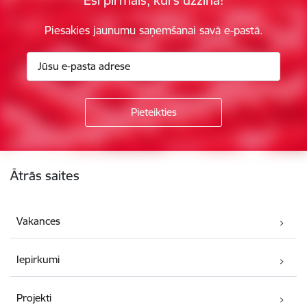
Piesakies jaunumu saņemšanai savā e-pastā.
Kājene
Ātrās saites
Vakances
Iepirkumi
Projekti