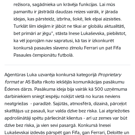
režisora, sagādnieka un krāvēja funkcijas. Lai mūs
pamanītu ir jāstrādā daudzas reizes vairāk, ir jārada
idejas, kas pārsteidz, izbrīna, šokē, liek elpai aizsisties.
Turklāt šīm idejām ir jābūt ne tikai ar globālu aktualitāti,
bet primāri ar jēgu”, stāsta Inese Lukaševska, piebilstot,
ka vēl joprojām nav sapratusi, kā tas ir izkonkurēt
konkursā pasaules slaveno zīmolu Ferrari un pat Fifa
Pasaules čempionātu futbolā.
Aģentūras Luka uzvarēja konkursā kategorijā
Proprietary
format
ar AS Balta rīkoto iekšējās komunikācijas pasākumu
Ēdenes dārzs. Pasākuma ideja bija vairāk kā 500 uzņēmuma
darbiniekiem sniegt iespēju nokļūt vietā no kuras neviens
neatgriežas - paradīzē. Sajūtās, atmosfērā, dizainā, pārceļot
skatītājus uz pasauli, kur valda dzīve bez riska. Lai atgriežoties
apdrošinātāji spētu pārliecināt klientus - arī uz zemes var būt
dzīve bez riska, ja vien sevi pasargā. Konkursā Inesei
Lukaševskai izdevās pārspēt gan Fifa, gan Ferrari, Deloitte un