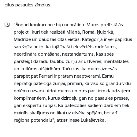
citus pasaules zīmolus.
“Šogad konkurence bija neprātīga. Mums pretī stājās
projekti, kuri tiek realizēti Milānā, Romā, Ņujorkā,
Madridē un daudzās citās vietās. Kategorija ir vēl papildus
sarežģīta ar to, ka tajā īpaši tiek vērtēts radošums,
neordināra domāšana, nestandartums, kas spēs
pārsteigt dažādu tautību žūriju ar uztveres, mentalitātes
un kultūras atšķirībām. Taču tas, ka mums izdevās
pārspēt pat Ferrari ir prātam neaptverami. Esmu
neprātīgi pateicīga žūrijai, primāri, ka visu šo grandu vidū
nolēma uzvaru atdot mums un otrs par tiem daudzajiem
komplimentiem, kurus dzirdēju gan no pasaules preses,
gan ekspertu žūrijas. Ka pateicoties šādiem darbiem tiek
mainīts skatījums ne tikai uz cilvēka spējām, bet arī
reģiona potenciālu”, atzīst Inese Lukaševska.