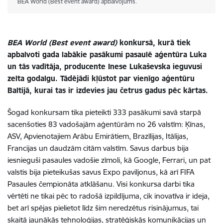
BEA World (Best event award) apbalvojums.
BEA World (Best event award)
konkursā, kurā tiek
apbalvoti gada labākie pasākumi pasaulē aģentūra Luka
un tās vadītāja, producente Inese Lukaševska ieguvusi
zelta godalgu. Tādējādi kļūstot par vienīgo aģentūru
Baltijā, kurai tas ir izdevies jau četrus gadus pēc kārtas.
Šogad konkursam tika pieteikti 333 pasākumi savā starpā
sacenšoties 83 vadošajām aģentūrām no 26 valstīm: Ķīnas,
ASV, Apvienotajiem Arābu Emirātiem, Brazīlijas, Itālijas,
Francijas un daudzām citām valstīm. Savus darbus bija
iesnieguši pasaules vadošie zīmoli, kā Google, Ferrari, un pat
valstis bija pieteikušas savus Expo paviljonus, kā arī FIFA
Pasaules čempionāta atklāšanu. Visi konkursa darbi tika
vērtēti ne tikai pēc to radošā izpildījuma, cik inovatīva ir ideja,
bet arī spējas pielietot līdz šim neredzētus risinājumus, tai
skaitā jaunākās tehnoloģijas, stratēģiskās komunikācijas un