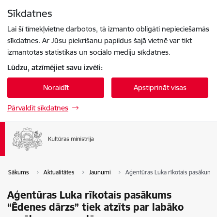
Pāriet uz lapas saturu
Sīkdatnes
Spied
lai meklētu
Enter
Lai šī tīmekļvietne darbotos, tā izmanto obligāti nepieciešamās
sīkdatnes. Ar Jūsu piekrišanu papildus šajā vietnē var tikt
izmantotas statistikas un sociālo mediju sīkdatnes.
Lūdzu, atzīmējiet savu izvēli:
Noraidīt
Apstiprināt visas
Pārvaldīt sīkdatnes
Sākums
Aktualitātes
Jaunumi
Aģentūras Luka rīkotais pasākums 
Aģentūras Luka rīkotais pasākums
“Ēdenes dārzs” tiek atzīts par labāko