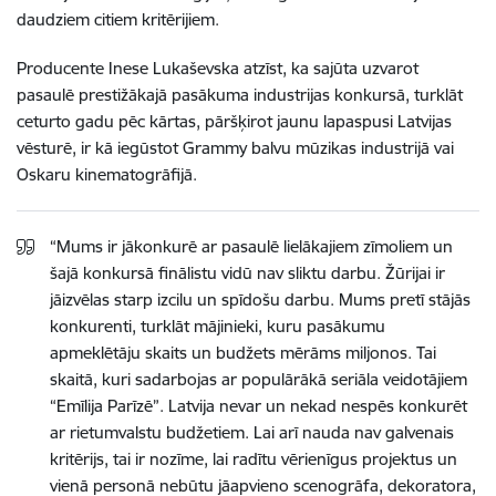
daudziem citiem kritērijiem.
Producente Inese Lukaševska atzīst, ka sajūta uzvarot
pasaulē prestižākajā pasākuma industrijas konkursā, turklāt
ceturto gadu pēc kārtas, pāršķirot jaunu lapaspusi Latvijas
vēsturē, ir kā iegūstot Grammy balvu mūzikas industrijā vai
Oskaru kinematogrāfijā.
“Mums ir jākonkurē ar pasaulē lielākajiem zīmoliem un
šajā konkursā finālistu vidū nav sliktu darbu. Žūrijai ir
jāizvēlas starp izcilu un spīdošu darbu. Mums pretī stājās
konkurenti, turklāt mājinieki, kuru pasākumu
apmeklētāju skaits un budžets mērāms miljonos. Tai
skaitā, kuri sadarbojas ar populārākā seriāla veidotājiem
“Emīlija Parīzē”. Latvija nevar un nekad nespēs konkurēt
ar rietumvalstu budžetiem. Lai arī nauda nav galvenais
kritērijs, tai ir nozīme, lai radītu vērienīgus projektus un
vienā personā nebūtu jāapvieno scenogrāfa, dekoratora,