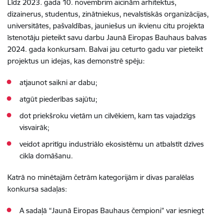
Līdz 2023. gada 10. novembrim aicinām arhitektus,
dizainerus, studentus, zinātniekus, nevalstiskās organizācijas,
universitātes, pašvaldības, jauniešus un ikvienu citu projekta
īstenotāju pieteikt savu darbu Jaunā Eiropas Bauhaus balvas
2024. gada konkursam. Balvai jau ceturto gadu var pieteikt
projektus un idejas, kas demonstrē spēju:
atjaunot saikni ar dabu;
atgūt piederības sajūtu;
dot priekšroku vietām un cilvēkiem, kam tas vajadzīgs
visvairāk;
veidot apritīgu industriālo ekosistēmu un atbalstīt dzīves
cikla domāšanu.
Katrā no minētajām četrām kategorijām ir divas paralēlas
konkursa sadaļas:
A sadaļā “Jaunā Eiropas Bauhaus čempioni” var iesniegt