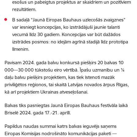
esošus un pabeigtus projektus ar skaidriem un pozitīviem
rezultātiem.
B sadaļā “Jaunā Eiropas Bauhaus uzlecošās zvaigznes”
var iesniegt koncepcijas, ko izstrādājuši jaunie talanti
vecumā līdz 30 gadiem. Koncepcijas var būt dažādos
izstrādes posmos: no idejām agrīnā stadijā līdz prototipa
līmenim.
Pavisam 2024. gada balvu konkursā piešķirs 20 balvas 10
000—30 000 tūkstošu eiro vērtībā. Īpašu uzmanību un ¼
daļu balvu piešķirs projektiem, kas tiek īstenoti mazāk
priviliģētos reģionos, tai skaitā Latvijas novados ārpus Rīgas,
kā arī projektiem Ukrainas atveseļošanai.
Balvas tiks pasniegtas Jaunā Eiropas Bauhaus festivāla laikā
Briselē 2024. gada 17.-21. aprīlī.
Papildus naudas summai katrs balvas ieguvējs saņems
Eiropas Komisijas nodrošināto komunikācijas paketi —