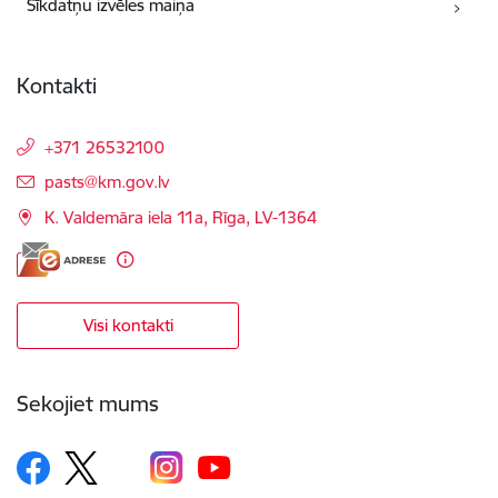
Sīkdatņu izvēles maiņa
Kontakti
+371 26532100
E-pasts:
pasts@km.gov.lv
K. Valdemāra iela 11a, Rīga, LV-1364
Visi kontakti
Sekojiet mums