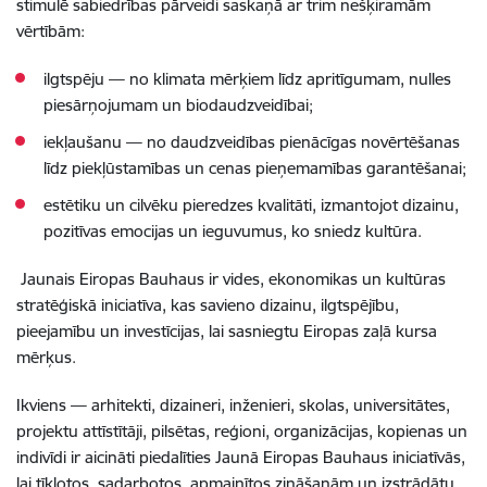
stimulē sabiedrības pārveidi saskaņā ar trim nešķiramām
vērtībām:
ilgtspēju — no klimata mērķiem līdz apritīgumam, nulles
piesārņojumam un biodaudzveidībai;
iekļaušanu — no daudzveidības pienācīgas novērtēšanas
līdz piekļūstamības un cenas pieņemamības garantēšanai;
estētiku un cilvēku pieredzes kvalitāti, izmantojot dizainu,
pozitīvas emocijas un ieguvumus, ko sniedz kultūra.
Jaunais Eiropas Bauhaus ir vides, ekonomikas un kultūras
stratēģiskā iniciatīva, kas savieno dizainu, ilgtspējību,
pieejamību un investīcijas, lai sasniegtu Eiropas zaļā kursa
mērķus.
Ikviens — arhitekti, dizaineri, inženieri, skolas, universitātes,
projektu attīstītāji, pilsētas, reģioni, organizācijas, kopienas un
indivīdi ir aicināti piedalīties Jaunā Eiropas Bauhaus iniciatīvās,
lai tīklotos, sadarbotos, apmainītos zināšanām un izstrādātu