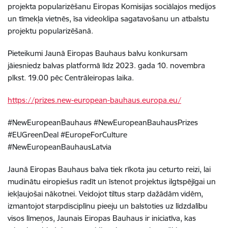
projekta popularizēšanu Eiropas Komisijas sociālajos medijos
un tīmekļa vietnēs, īsa videoklipa sagatavošanu un atbalstu
projektu popularizēšanā.
Pieteikumi Jaunā Eiropas Bauhaus balvu konkursam
jāiesniedz balvas platformā līdz 2023. gada 10. novembra
plkst. 19.00 pēc Centrāleiropas laika.
https://prizes.new-european-bauhaus.europa.eu/
#NewEuropeanBauhaus #NewEuropeanBauhausPrizes
#EUGreenDeal #EuropeForCulture
#NewEuropeanBauhausLatvia
Jaunā Eiropas Bauhaus balva tiek rīkota jau ceturto reizi, lai
mudinātu eiropiešus radīt un īstenot projektus ilgtspējīgai un
iekļaujošai nākotnei. Veidojot tiltus starp dažādām vidēm,
izmantojot starpdisciplīnu pieeju un balstoties uz līdzdalību
visos līmeņos, Jaunais Eiropas Bauhaus ir iniciatīva, kas