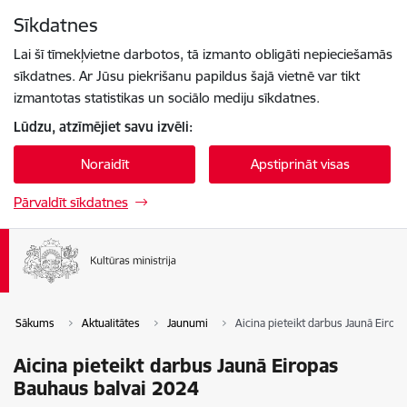
Pāriet uz lapas saturu
Sīkdatnes
Spied
lai meklētu
Enter
Lai šī tīmekļvietne darbotos, tā izmanto obligāti nepieciešamās
sīkdatnes. Ar Jūsu piekrišanu papildus šajā vietnē var tikt
izmantotas statistikas un sociālo mediju sīkdatnes.
Lūdzu, atzīmējiet savu izvēli:
Noraidīt
Apstiprināt visas
Pārvaldīt sīkdatnes
Sākums
Aktualitātes
Jaunumi
Aicina pieteikt darbus Jaunā Eirop
Aicina pieteikt darbus Jaunā Eiropas
Bauhaus balvai 2024