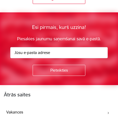
Esi pirmais, kurš uzzina!
Piesakies jaunumu saņemšanai savā e-pastā.
Kājene
Ātrās saites
Vakances