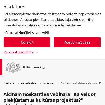
Pāriet uz lapas saturu
Sīkdatnes
Spied
lai meklētu
Enter
Lai šī tīmekļvietne darbotos, tā izmanto obligāti nepieciešamās
sīkdatnes. Ar Jūsu piekrišanu papildus šajā vietnē var tikt
izmantotas statistikas un sociālo mediju sīkdatnes.
Lūdzu, atzīmējiet savu izvēli:
Noraidīt
Apstiprināt visas
Pārvaldīt sīkdatnes
Sākums
Aktualitātes
Jaunumi
Aicinām noskatīties vebināra "Kā v
Aicinām noskatīties vebināra "Kā veidot
piekļūstamus kultūras projektus?"