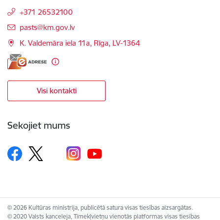
+371 26532100
E-pasts:
pasts@km.gov.lv
K. Valdemāra iela 11a, Rīga, LV-1364
Visi kontakti
Sekojiet mums
© 2026 Kultūras ministrija, publicētā satura visas tiesības aizsargātas.
© 2020 Valsts kanceleja, Tīmekļvietņu vienotās platformas visas tiesības