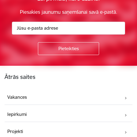
Piesakies jaunumu saņemšanai savā e-pastā.
Kājene
Ātrās saites
Vakances
Iepirkumi
Projekti