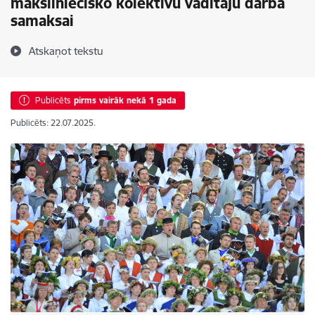
māksliniecisko kolektīvu vadītāju darba
samaksai
Atskaņot tekstu
Publicēts
pirms vairāk nekā 1 gada
Publicēts: 22.07.2025.