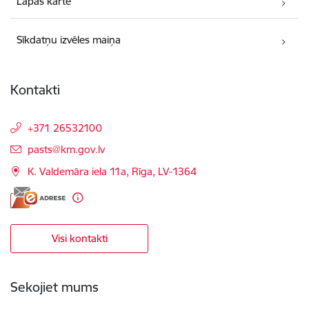
Lapas karte
Sīkdatņu izvēles maiņa
Kontakti
+371 26532100
E-pasts:
pasts@km.gov.lv
K. Valdemāra iela 11a, Rīga, LV-1364
Visi kontakti
Sekojiet mums