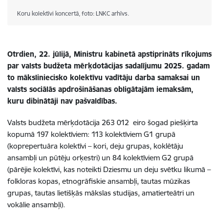
Koru kolektīvi koncertā, foto: LNKC arhīvs.
Otrdien, 22. jūlijā, Ministru kabinetā apstiprināts rīkojums
par valsts budžeta mērķdotācijas sadalījumu 2025. gadam
to māksliniecisko kolektīvu vadītāju darba samaksai un
valsts sociālās apdrošināšanas obligātajām iemaksām,
kuru dibinātāji nav pašvaldības.
Valsts budžeta mērķdotācija 263 012 eiro šogad piešķirta
kopumā 197 kolektīviem: 113 kolektīviem G1 grupā
(koprepertuāra kolektīvi – kori, deju grupas, koklētāju
ansambļi un pūtēju orķestri) un 84 kolektīviem G2 grupā
(pārējie kolektīvi, kas noteikti Dziesmu un deju svētku likumā –
folkloras kopas, etnogrāfiskie ansambļi, tautas mūzikas
grupas, tautas lietišķās mākslas studijas, amatierteātri un
vokālie ansambļi).