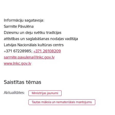
Informāciju sagatavoja:
Sarmīte Pāvulēna
Dziesmu un deju svētku tradīcijas
attīstības un saglabāšanas nodaļas vadītāja
Latvijas Nacionālais kultūras centrs
+371
67228985;
+371 26108209
sarmite.pavulena@lnkc.gov.lv
www.lnkc.gov.lv
Saistītas tēmas
Aktualitātes:
Ministrijas jaunumi
Tautas māksla un nemateriālais mantojums