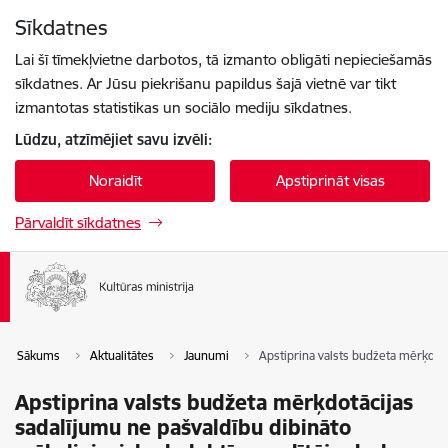
Pāriet uz lapas saturu
Sīkdatnes
Spied
lai meklētu
Enter
Lai šī tīmekļvietne darbotos, tā izmanto obligāti nepieciešamās
sīkdatnes. Ar Jūsu piekrišanu papildus šajā vietnē var tikt
izmantotas statistikas un sociālo mediju sīkdatnes.
Lūdzu, atzīmējiet savu izvēli:
Noraidīt
Apstiprināt visas
Pārvaldīt sīkdatnes
Sākums
Aktualitātes
Jaunumi
Apstiprina valsts budžeta mērķdotā
Apstiprina valsts budžeta mērķdotācijas
sadalījumu ne pašvaldību dibināto