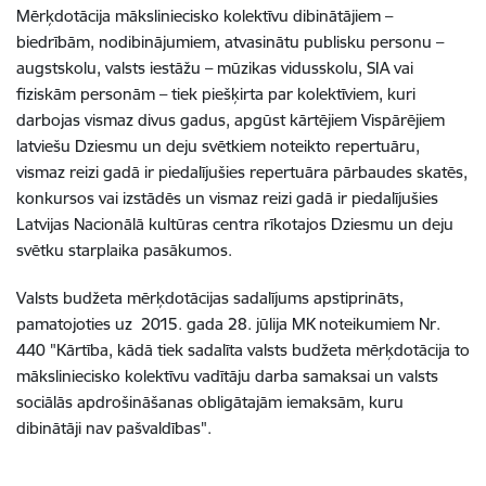
Mērķdotācija māksliniecisko kolektīvu dibinātājiem –
biedrībām, nodibinājumiem, atvasinātu publisku personu –
augstskolu, valsts iestāžu – mūzikas vidusskolu, SIA vai
fiziskām personām – tiek piešķirta par kolektīviem, kuri
darbojas vismaz divus gadus, apgūst kārtējiem Vispārējiem
latviešu Dziesmu un deju svētkiem noteikto repertuāru,
vismaz reizi gadā ir piedalījušies repertuāra pārbaudes skatēs,
konkursos vai izstādēs un vismaz reizi gadā ir piedalījušies
Latvijas Nacionālā kultūras centra rīkotajos Dziesmu un deju
svētku starplaika pasākumos.
Valsts budžeta mērķdotācijas sadalījums apstiprināts,
pamatojoties uz 2015. gada 28. jūlija MK noteikumiem Nr.
440 "Kārtība, kādā tiek sadalīta valsts budžeta mērķdotācija to
māksliniecisko kolektīvu vadītāju darba samaksai un valsts
sociālās apdrošināšanas obligātajām iemaksām, kuru
dibinātāji nav pašvaldības".