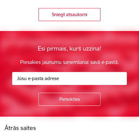
Sniegt atsauksmi
Esi pirmais, kurš uzzina!
Piesakies jaunumu saņemšanai savā e-pastā.
Kājene
Ātrās saites