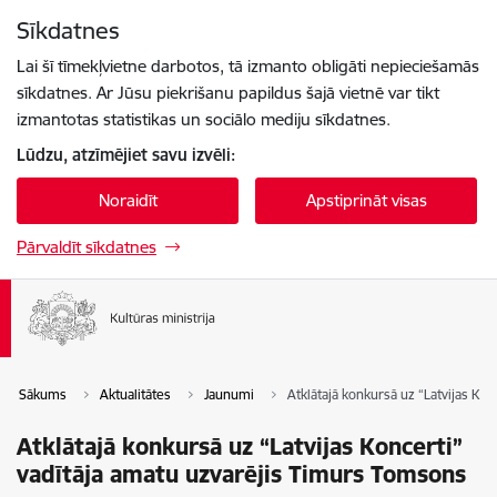
Pāriet uz lapas saturu
Sīkdatnes
Spied
lai meklētu
Enter
Lai šī tīmekļvietne darbotos, tā izmanto obligāti nepieciešamās
sīkdatnes. Ar Jūsu piekrišanu papildus šajā vietnē var tikt
izmantotas statistikas un sociālo mediju sīkdatnes.
Lūdzu, atzīmējiet savu izvēli:
Noraidīt
Apstiprināt visas
Pārvaldīt sīkdatnes
Sākums
Aktualitātes
Jaunumi
Atklātajā konkursā uz “Latvijas Ko
Atklātajā konkursā uz “Latvijas Koncerti”
vadītāja amatu uzvarējis Timurs Tomsons