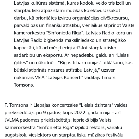
Latvijas kultūras sistēmā, kuras kodolu veido trīs izcili un
starptautiski atpazīstami mūzikas kolektīvi. Uzsākot
darbu, kā prioritātes izvirzu organizācijas cilvēkresursu,
pārvaldības un finanšu attīstību, vienlaikus stiprinot Valsts
kamerorķestra “Sinfonietta Rīga”, Latvijas Radio kora un
Latvijas Radio bigbenda māksliniecisko un stratēģisko
kapacitāti, kā arī mērķtiecīgi attīstot starptautisko
sadarbību un eksportu. Ar nepacietību gaidu arī “Lielās
ģildes” un nākotnē – “Rīgas filharmonijas” atklāšanu, kas
būtiski stiprinās nozares attīstību Latvijā,” uzsver
nākamais VSIA “Latvijas Koncerti” vadītājs Timurs
Tomsons.
T. Tomsons ir Liepājas koncertzāles “Lielais dzintars” valdes
priekšsēdētājs jau 9 gadus; kopš 2022. gada maija – arī
JVLMA padomes priekšsēdētājs; iepriekš bijis Valsts
kamerorķestra “Sinfonietta Rīga” izpilddirektors, vairāku
augstskolu vieslektors un starptautisku mūzikas festivālu