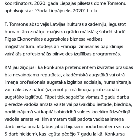
koordinators. 2020. gadā Liepājas pilsētas dome Tomsonu
apbalvojusi ar “Gada Liepājnieks 2020” titulu.
T. Tomsons absolvējis Latvijas Kultūras akadēmiju, iegūstot
humanitāro zinātņu maģistra grādu mākslās; šobrīd studē
Rīgas Ekonomikas augstskolas biznesa vadības
maģistrantūrā. Studējis arī Francijā; zināšanas papildinājis
vairākās profesionālās pilnveides izglītības programmās.
KM jau ziņojusi, ka konkursa pretendentiem izvirzītās prasības
bija nevainojama reputācija, akadēmiskā augstākā vai otrā
līmeņa profesionālā augstākā izglītība sociālajā, humanitārajā
vai mākslas zinātnē (izņemot pirmā līmeņa profesionālo
augstāko izglītību). Tāpat tiek sagaidīta vismaz 3 gadu darba
pieredze vadošā amatā valsts vai pašvaldību iestādē, biedrībā,
nodibinājumā vai kapitālsabiedrībā valdes loceklim līdzvērtīgā
vadošā amatā vai šim amatam tieši padota vadības līmeņa
darbinieka amatā (abos jābūt bijušiem nodarbinātiem vismaz
5 darbiniekiem), kas iegūta pēdējo 7 gadu laikā. Konkursa