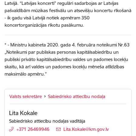
Latvijā. “Latvijas koncerti” regulāri sadarbojas ar Latvijas
pašvaldībām mūzikas festivālu un atsevišķu koncertu rīkošanā
- ik gadu visā Latvijā notiek apmēram 350
koncertorganizācijas rīkotu pasākumu.
* - Ministru kabineta 2020. gada 4. februāra noteikumi Nr.63
„Noteikumi par publiskas personas kapitālsabiedrību un
publiski privāto kapitālsabiedrību valdes un padomes locekļu
skaitu, kā arī valdes un padomes locekļu mēneša atlīdzības
maksimālo apmēru.”
Valsts sekretāre
Sabiedrisko attiecību nodaļa
Lita Kokale
Sabiedrisko attiecību nodaļas vadītāja
+371 26469946
E-pasts:
Lita.Kokale@km.gov.lv