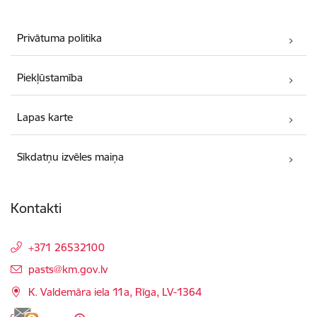
Privātuma politika
Piekļūstamība
Lapas karte
Sīkdatņu izvēles maiņa
Kontakti
+371 26532100
E-pasts:
pasts@km.gov.lv
K. Valdemāra iela 11a, Rīga, LV-1364