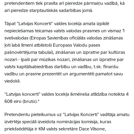
pretendentiem tiek prasīta arī pieredze pārmaiņu vadībā, kā
arī pieredze starptautiskās sadarbības jomā.
Tāpat “Latvijas Koncerti” valdes locekļa amata izpildē
nepieciešamas teicamas valsts valodas prasmes un vismaz 1
svešvalodas (Eiropas Savienības oficiālās valodas zināšanas
ļoti labā līmenī atbilstoši
Europass Valodu pases
pašnovērtējuma tabulai
), zināšanas un izpratne par kultūras
nozari - īpaši par mūzikas nozari, zināšanas un izpratne par
valsts kapitālsabiedrības darbību un vadību, t.sk. finanšu
vadību un prasme prezentēt un argumentēti pamatot savu
viedokli.
“Latvijas koncerti” valdes locekļa ikmēneša atlīdzība noteikta 4
608 eiro (bruto).*
Pretendentu pieteikumus uz “Latvijas Koncerti” vadītāja amatu
izvērtēja speciāli izveidota nominācijas komisija, kuras
priekšsēdētāja ir KM valsts sekretāre Dace Vilsone,