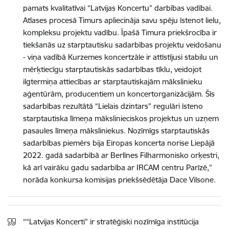
pamats kvalitatīvai “Latvijas Koncertu” darbības vadībai.
Atlases procesā Timurs apliecināja savu spēju īstenot lielu,
kompleksu projektu vadību. Īpašā Timura priekšrocība ir
tiekšanās uz starptautisku sadarbības projektu veidošanu
- viņa vadībā Kurzemes koncertzāle ir attīstījusi stabilu un
mērķtiecīgu starptautiskās sadarbības tīklu, veidojot
ilgtermiņa attiecības ar starptautiskajām mākslinieku
aģentūrām, producentiem un koncertorganizācijām. Šīs
sadarbības rezultātā “Lielais dzintars” regulāri īsteno
starptautiska līmeņa mākslinieciskos projektus un uzņem
pasaules līmeņa māksliniekus. Nozīmīgs starptautiskās
sadarbības piemērs bija Eiropas koncerta norise Liepājā
2022. gadā sadarbībā ar Berlīnes Filharmonisko orķestri,
kā arī vairāku gadu sadarbība ar IRCAM centru Parīzē,”
norāda konkursa komisijas priekšsēdētāja Dace Vilsone.
““Latvijas Koncerti” ir stratēģiski nozīmīga institūcija