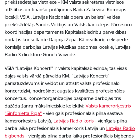
priekšsēdētājas vietniece – KM valsts sekretāres vietniece
attīstības un finanšu jautājumos Baiba Zakevica. Komisijas
locekļi: VSIA „Latvijas Nacionālā opera un balets” valdes
priekšsēdētājs Sandis Voldiņš un Valsts kancelejas Pārresoru
koordinācijas departamenta Kapitālsabiedrību pārvaldības
nodaļas konsultante Dagnija Zepa. Kā neatkarīga eksperte
komisijā darbojās Latvijas Mūzikas padomes locekle, Latvijas
Radio 3 direktore Gunda Vaivode.
VSIA “Latvijas Koncerti” ir valsts kapitālsabiedrība; tās visas
daļas valsts vārdā pārvalda KM. “Latvijas Koncerti”
pamatuzdevums ir veidot un attīstīt valsts profesionālo
koncertdzīvi, nodrošinot augstas kvalitātes profesionālos
koncertus. Koncertorganizācijas paspārnē darbojas trīs
dažāda žanra mākslinieciskie kolektīvi:
Valsts kamerorķestris
“Sinfonietta Rīga”
- vienīgais profesionālais pilna sastāva
kamerorķestris Latvijā,
Latvijas Radio koris
- vienīgais pilna
darba laika profesionālais kamerkoris Latvijā un
Latvijas Radio
bigbends
- vienīgais pilna darba laika profesionālais bigbends