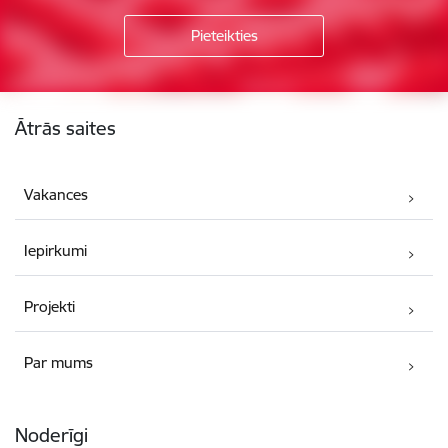
Kājene
Ātrās saites
Vakances
Iepirkumi
Projekti
Par mums
Noderīgi