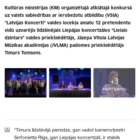
Kultūras ministrijas (KM) organizētajā atklātajā konkursā
uz valsts sabiedrības ar ierobežotu atbildību (VSIA)
“Latvijas Koncerti” valdes locekļa amatu 12 pretendentu
vidū uzvarējis līdzšinējais Liepājas koncertzāles “Lielais
dzintars” valdes priekšsēdētājs, Jāzepa Vītola Latvijas
Mūzikas akadēmijas (JVLMA) padomes priekšsēdētājs
Timurs Tomsons.
+3
Atvērt galeriju
“Timura līdzšinējā pieredze, gan vadot kamerorķestri
Sinfonietta Rīga, gan Liepājas koncertzāli, ir stabils