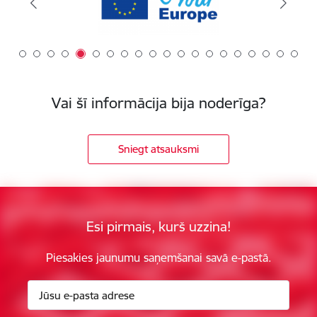
Vai šī informācija bija noderīga?
Sniegt atsauksmi
Esi pirmais, kurš uzzina!
Piesakies jaunumu saņemšanai savā e-pastā.