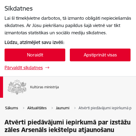
Pāriet uz lapas saturu
Sīkdatnes
Spied
lai meklētu
Enter
Lai šī tīmekļvietne darbotos, tā izmanto obligāti nepieciešamās
sīkdatnes. Ar Jūsu piekrišanu papildus šajā vietnē var tikt
izmantotas statistikas un sociālo mediju sīkdatnes.
Lūdzu, atzīmējiet savu izvēli:
Noraidīt
Apstiprināt visas
Pārvaldīt sīkdatnes
Sākums
Aktualitātes
Jaunumi
Atvērti piedāvājumi iepirkumā par 
Atvērti piedāvājumi iepirkumā par izstāžu
zāles Arsenāls iekštelpu atjaunošanu