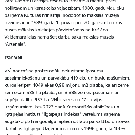
kara Padomju armijas resors to izmantoja mantu, preču
noliktavām un karaskolas vajadzībām. 1980. gadu vidū ēku
pārņēma Kultūras ministrija, nododot to mākslas muzeja
izveidošanai. 1989. gada 1. janvārī pēc 20. gadsimta otrās
puses mākslas kolekcijas pārvietošanas no Krišjāņa
Valdemāra ielas nama šeit darbu sāka mākslas muzejs
“Arsenāls”.
Par VNĪ
VNĪ nodrošina profesionālu nekustamo īpašumu
apsaimniekošanu un pārvaldību 419 ēku un būvju īpašumiem,
kuros ietilpst 1049 ēkas 0,98 miljonu m2 platībā, kā arī zeme
zem ēkām 585 ha platībā, un 3 385 zemes īpašumam ar
kopējo platību 937 ha. VNĪ ir viens no 17 Latvijas
uzņēmumiem, kas 2023.gadā Korporatīvās atbildības un
ilgtspējas institūta “Ilgtspējas indeksa” vērtējumā saņēma
augstāko platīna godalgu, apliecinot labu pārvaldību un savas
darbības ilgtspēju. Uzņēmums dibināts 1996.gadā, tā 100%