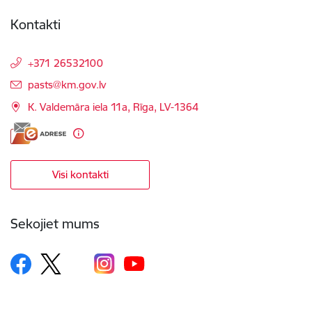
Kontakti
+371 26532100
E-pasts:
pasts@km.gov.lv
K. Valdemāra iela 11a, Rīga, LV-1364
Visi kontakti
Sekojiet mums