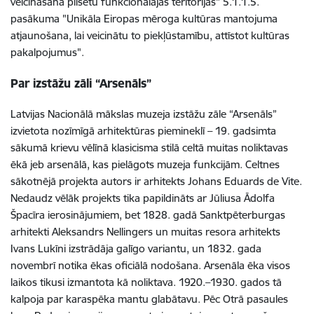
veicināšana pilsētu funkcionālajās teritorijās" 5.1.1.5.
pasākuma "Unikāla Eiropas mēroga kultūras mantojuma
atjaunošana, lai veicinātu to piekļūstamību, attīstot kultūras
pakalpojumus".
Par izstāžu zāli “Arsenāls”
Latvijas Nacionālā mākslas muzeja izstāžu zāle “Arsenāls”
izvietota nozīmīgā arhitektūras piemineklī – 19. gadsimta
sākumā krievu vēlīnā klasicisma stilā celtā muitas noliktavas
ēkā jeb arsenālā, kas pielāgots muzeja funkcijām. Celtnes
sākotnējā projekta autors ir arhitekts Johans Eduards de Vite.
Nedaudz vēlāk projekts tika papildināts ar Jūliusa Ādolfa
Špacīra ierosinājumiem, bet 1828. gadā Sanktpēterburgas
arhitekti Aleksandrs Nellingers un muitas resora arhitekts
Ivans Lukīni izstrādāja galīgo variantu, un 1832. gada
novembrī notika ēkas oficiālā nodošana. Arsenāla ēka visos
laikos tikusi izmantota kā noliktava. 1920.–1930. gados tā
kalpoja par karaspēka mantu glabātavu. Pēc Otrā pasaules