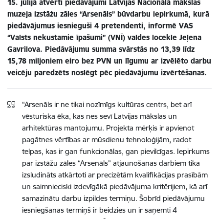
15. jūlijā atvērti piedāvājumi Latvijas Nacionālā mākslas
muzeja izstāžu zāles “Arsenāls” būvdarbu iepirkumā, kurā
piedāvājumus iesnieguši 4 pretendenti, informē VAS
“Valsts nekustamie īpašumi” (VNĪ) valdes locekle Jeļena
Gavrilova. Piedāvājumu summa svārstās no 13,39 līdz
15,78 miljoniem eiro bez PVN un līgumu ar izvēlēto darbu
veicēju paredzēts noslēgt pēc piedāvājumu izvērtēšanas.
“Arsenāls ir ne tikai nozīmīgs kultūras centrs, bet arī
vēsturiska ēka, kas nes sevī Latvijas mākslas un
arhitektūras mantojumu. Projekta mērķis ir apvienot
pagātnes vērtības ar mūsdienu tehnoloģijām, radot
telpas, kas ir gan funkcionālas, gan pievilcīgas. Iepirkums
par izstāžu zāles “Arsenāls” atjaunošanas darbiem tika
izsludināts atkārtoti ar
precizētām kvalifikācijas prasībām
un saimnieciski izdevīgākā piedāvājuma kritērijiem, kā arī
samazinātu darbu izpildes termiņu. Šobrīd piedāvājumu
iesniegšanas termiņš ir beidzies
un ir saņemti 4