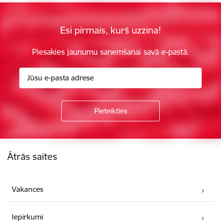
Esi pirmais, kurš uzzina!
Piesakies jaunumu saņemšanai savā e-pastā.
Kājene
Ātrās saites
Vakances
Iepirkumi