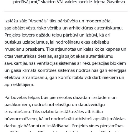
piedāvājumi,” skaidro
VNĪ valdes locekle Jeļena Gavrilova.
Izstāžu zāle “Arsenāls” tiks pārbūvēta un modernizēta,
saglabājot vēsturisko vērtību un arhitektūras autentiskumu.
Projekts ietvers dažādu telpu pārbūvi un izbūvi, kā arī
būtiskus uzlabojumus, lai nodrošinātu ēkas atbilstību
mūsdienu prasībām. Tiks atjaunotas unikālās koka kāpnes un
citas vēsturiskās detaļas, saglabājot ēkas autentiskumu,
savukārt jaunās ventilācijas sistēmas ar rekuperācijas blokiem
un gaisa klimata kontroles sistēmas nodrošinās gan enerģijas
efektīvu izmantošanu, gan komfortablu vidi darbiniekiem un
apmeklētājiem.
Pārbūvētās telpas būs piemērotas dažādām izstādēm un
pasākumiem, nodrošinot elastīgu un daudzveidīgu
izmantošanu. Tiks uzlabota izstāžu zāles atbilstība
būvnormatīviem, kā arī nodrošināti atbilstoši apstākļi mākslas
darbu glabāšanai un izstādīšanai. Projekts vides pieejamības