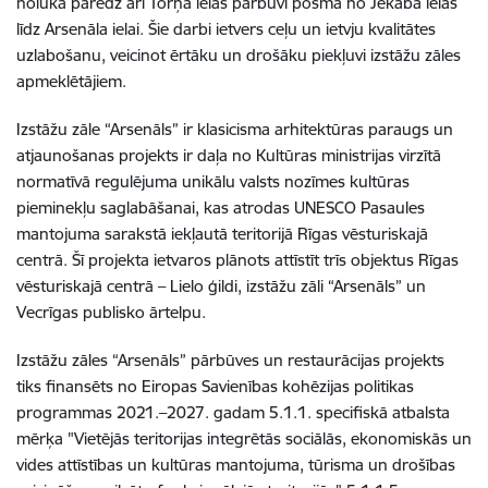
nolūkā paredz arī Torņa ielas pārbūvi posmā no Jēkaba ielas
līdz Arsenāla ielai. Šie darbi ietvers ceļu un ietvju kvalitātes
uzlabošanu, veicinot ērtāku un drošāku piekļuvi izstāžu zāles
apmeklētājiem.
Izstāžu zāle “Arsenāls” ir klasicisma arhitektūras paraugs un
atjaunošanas projekts ir daļa no Kultūras ministrijas virzītā
normatīvā regulējuma unikālu valsts nozīmes kultūras
pieminekļu saglabāšanai, kas atrodas UNESCO Pasaules
mantojuma sarakstā iekļautā teritorijā Rīgas vēsturiskajā
centrā. Šī projekta ietvaros plānots attīstīt trīs objektus Rīgas
vēsturiskajā centrā – Lielo ģildi, izstāžu zāli “Arsenāls” un
Vecrīgas publisko ārtelpu.
Izstāžu zāles “Arsenāls” pārbūves un restaurācijas projekts
tiks finansēts no Eiropas Savienības kohēzijas politikas
programmas 2021.–2027. gadam 5.1.1. specifiskā atbalsta
mērķa "Vietējās teritorijas integrētās sociālās, ekonomiskās un
vides attīstības un kultūras mantojuma, tūrisma un drošības