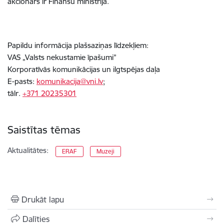
akcionārs ir Finanšu ministrija.
Papildu informācija plašsaziņas līdzekļiem:
VAS „Valsts nekustamie īpašumi”
Korporatīvās komunikācijas un ilgtspējas daļa
E-pasts:
komunikacija@vni.lv
;
tālr.
+371 20235301
Saistītas tēmas
Aktualitātes:
ERAF
Muzeji
Drukāt lapu
Dalīties