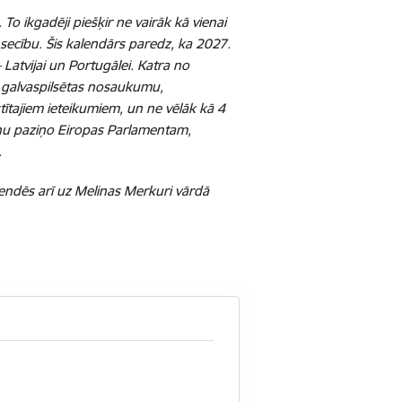
o ikgadēji piešķir ne vairāk kā vienai
 secību. Šis kalendārs paredz, ka 2027.
Latvijai un Portugālei. Katra no
as galvaspilsētas nosaukumu,
tītajiem ieteikumiem, un ne vēlāk kā 4
nu paziņo Eiropas Parlamentam,
.
tendēs arī uz Melinas Merkuri vārdā