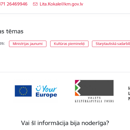
371 26469946
E-pasts:
Lita.Kokale@km.gov.lv
tas tēmas
es:
Ministrijas jaunumi
Kultūras pieminekļi
Starptautiskā sadarbī
Vai šī informācija bija noderīga?