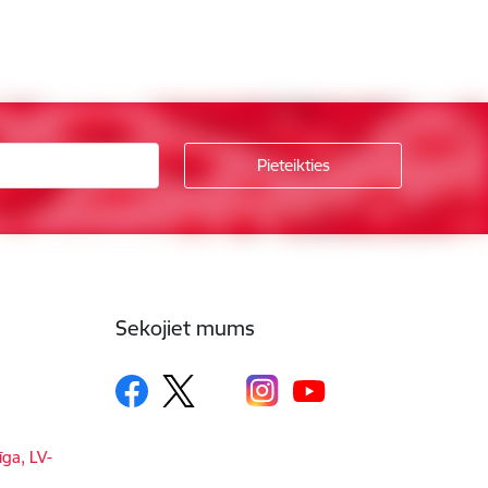
Sekojiet mums
īga, LV-