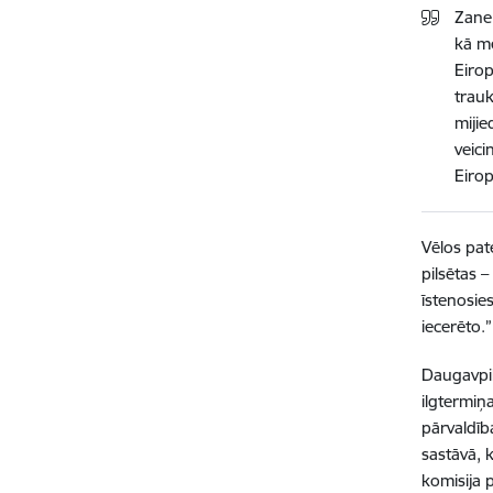
Zane 
kā mē
Eirop
trauk
mijie
veici
Eirop
Vēlos pat
pilsētas –
īstenosies
iecerēto.”
Daugavpil
ilgtermiņa
pārvaldīb
sastāvā, k
komisija p