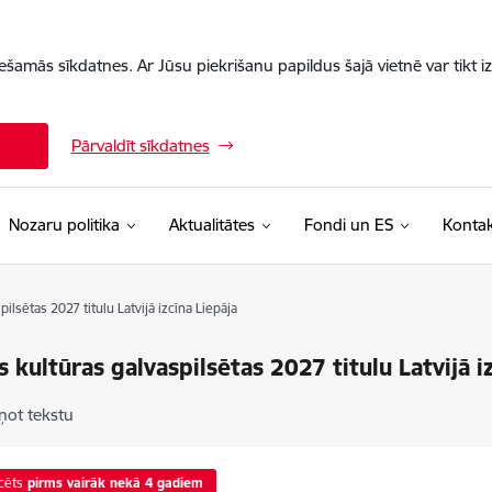
iešamās sīkdatnes. Ar Jūsu piekrišanu papildus šajā vietnē var tikt i
Pārvaldīt sīkdatnes
Nozaru politika
Aktualitātes
Fondi un ES
Kontak
ilsētas 2027 titulu Latvijā izcīna Liepāja
s kultūras galvaspilsētas 2027 titulu Latvijā i
ņot tekstu
cēts
pirms vairāk nekā 4 gadiem