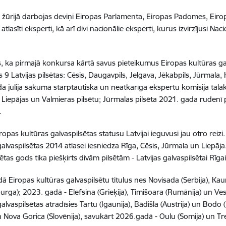
žūrijā darbojas deviņi Eiropas Parlamenta, Eiropas Padomes, Eiro
atlasīti eksperti, kā arī divi nacionālie eksperti, kurus izvirzījusi 
s, ka pirmajā konkursa kārtā savus pieteikumus Eiropas kultūras gal
as 9 Latvijas pilsētas: Cēsis, Daugavpils, Jelgava, Jēkabpils, Jūrmala
a jūlija sākumā starptautiska un neatkarīga ekspertu komisija tālāka
 Liepājas un Valmieras pilsētu; Jūrmalas pilsēta 2021. gada rudenī
.
iropas kultūras galvaspilsētas statusu Latvijai ieguvusi jau otro rei
galvaspilsētas 2014 atlasei iesniedza Rīga, Cēsis, Jūrmala un Liepāj
ētas gods tika piešķirts divām pilsētām - Latvijas galvaspilsētai Rīga
ā Eiropas kultūras galvaspilsētu titulus nes Novisada (Serbija), Kau
rga); 2023. gadā - Elefsina (Grieķija), Timišoara (Rumānija) un V
galvaspilsētas atradīsies Tartu (Igaunija), Bādišla (Austrija) un Bod
un Nova Gorica (Slovēnija), savukārt 2026.gadā - Oulu (Somija) un Tre