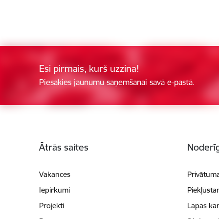
Esi pirmais, kurš uzzina!
Piesakies jaunumu saņemšanai savā e-pastā.
Kājene
Ātrās saites
Noderīg
Vakances
Privātuma
Iepirkumi
Piekļūsta
Projekti
Lapas kar