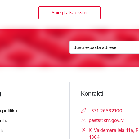
Sniegt atsauksmi
i
Kontakti
 politika
+371 26532100
E-pasts:
pasts@km.gov.lv
mība
K. Valdemāra iela 11a, R
te
1364