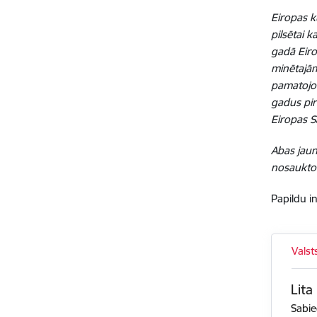
Eiropas k
pilsētai 
gadā Eiro
minētajām
pamatojot
gadus pir
Eiropas S
Abas jaun
nosaukto 
Papildu i
Valst
Lita
Sabie