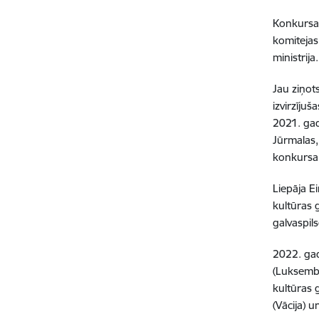
Konkursa 
komitejas 
ministrija.
Jau ziņot
izvirzījuš
2021. gad
Jūrmalas,
konkursa
Liepāja E
kultūras 
galvaspils
2022. gad
(Luksembu
kultūras 
(Vācija) 