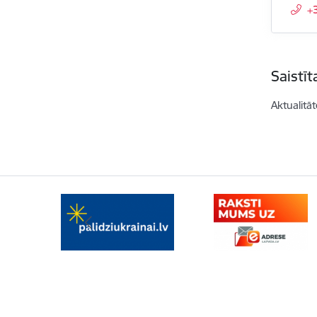
+
Saistī
Aktualitāt