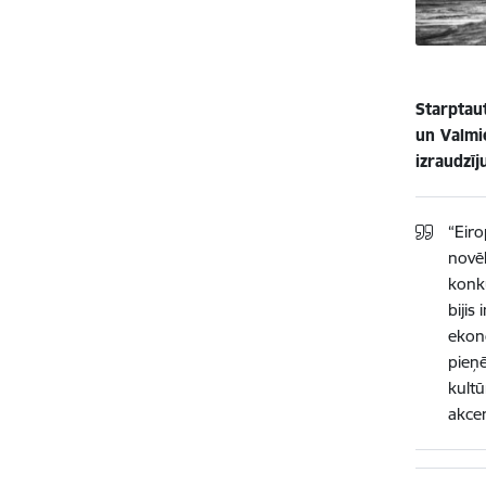
Starptaut
un Valmi
izraudzīj
“Eiro
novēl
konku
bijis
ekono
pieņē
kultū
akcen