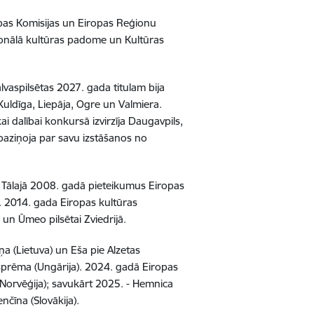
pas Komisijas un Eiropas Reģionu
Nacionālā kultūras padome un Kultūras
vaspilsētas 2027. gada titulam bija
, Kuldīga, Liepāja, Ogre un Valmiera.
i dalībai konkursā izvirzīja Daugavpils,
 paziņoja par savu izstāšanos no
zi. Tālajā 2008. gadā pieteikumus Eiropas
a. 2014. gada Eiropas kultūras
i un Ūmeo pilsētai Zviedrijā.
ņa (Lietuva) un Eša pie Alzetas
esprēma (Ungārija). 2024. gadā Eiropas
o (Norvēģija); savukārt 2025. - Hemnica
nčīna (Slovākija).