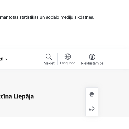
zmantotas statistikas un sociālo mediju sīkdatnes.
ti
Language
Meklēt
Piekļūstamība
zcīna Liepāja