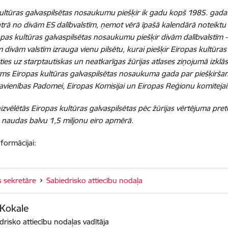
ultūras galvaspilsētas nosaukumu piešķir ik gadu kopš 1985. gada. T
katrā no divām ES dalībvalstīm, ņemot vērā īpašā kalendārā noteiktu
pas kultūras galvaspilsētas nosaukumu piešķir divām dalībvalstīm – 
 divām valstīm izrauga vienu pilsētu, kurai piešķir Eiropas kultūr
ies uz starptautiskas un neatkarīgas žūrijas atlases ziņojumā izklās
ms Eiropas kultūras galvaspilsētas nosaukuma gada par piešķirša
avienības Padomei, Eiropas Komisijai un Eiropas Reģionu komitejai
izvēlētās Eiropas kultūras galvaspilsētas pēc žūrijas vērtējuma pre
naudas balvu 1,5 miljonu eiro apmērā
.
nformācijai:
s sekretāre
Sabiedrisko attiecību nodaļa
 Kokale
drisko attiecību nodaļas vadītāja