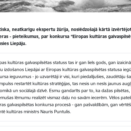
iska, neatkarīgu ekspertu žūrija, noslēdzošajā kārtā izvērtējot 
eras - pieteikumus, par konkursa “Eiropas kultūras galvaspilsē
usies Liepāju.
pas kultūras galvaspilsētas statuss tas ir gan liels gods, gan izaici
u izdošanos Liepājai ar Eiropas kultūras galvaspilsētas statusa ie
rsa ieguvumus - jo uzvarētāji ir visi, kuri piedalījušies, zaudētāju š
 impulss restartēt kultūras stratēģijas, tas nesis un nesīs jaunus a
mikā un sociālajā dzīvē. Esmu gandarīts par to, ka dažas pilsētas,
mušas lēmumu realizēt vismaz daļu no savām iecerēm. Vēlos pateikti
ras galvaspilsētas konkursa procesā - gan pašvaldībām, gan vērtēša
tē kultūras ministrs Nauris Puntulis.