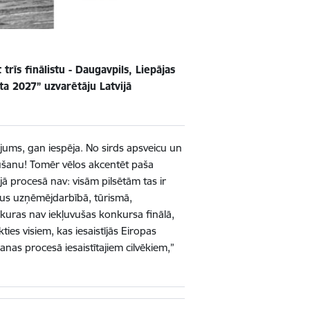
trīs finālistu - Daugavpils, Liepājas
ta 2027” uzvarētāju Latvijā
nājums, gan iespēja. No sirds apsveicu un
gūšanu! Tomēr vēlos akcentēt paša
ajā procesā nav: visām pilsētām tas ir
ugļus uzņēmējdarbībā, tūrismā,
 kuras nav iekļuvušas konkursa finālā,
es visiem, kas iesaistījās Eiropas
nas procesā iesaistītajiem cilvēkiem,”