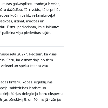
ltūras galvaspilsētu tradīcija ir veids,
ūru dažādību. Tā ir veids, kā stiprināt
Eiropas kuģim palīdz veiksmīgi ceļot
tikties, izzināt, mācīties un
. Esmu pārliecināta, ka šī iniciatīva
ī palielina viņu piederības sajūtu
galvaspilsēta 2027”. Redzam, ka visas
ektus. Ceru, ka vismaz daļa no tiem
ot veiksmi un spēku īstenot visu
šādās kritēriju kopās: ieguldījums
spēja, sabiedrības iesaiste un
meklēja žūrijas delegācija četru ekspertu
jas pārstāvji; 9. un 10. maijā - žūrijas