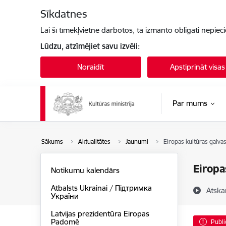
Pāriet uz lapas saturu
Sīkdatnes
Lai šī tīmekļvietne darbotos, tā izmanto obligāti nepiec
Lūdzu, atzīmējiet savu izvēli:
Noraidīt
Apstiprināt visas
Par mums
Sākums
Aktualitātes
Jaunumi
Eiropas kultūras galvasp
Eiropa
Notikumu kalendārs
Atbalsts Ukrainai / Підтримка
Atska
України
Latvijas prezidentūra Eiropas
Padomē
Publi