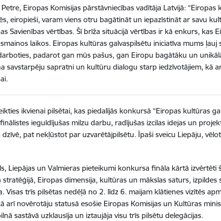
Petre, Eiropas Komisijas pārstāvniecības vadītāja Latvijā: “Eiropas ku
s, eiropieši, varam viens otru bagātināt un iepazīstināt ar savu kult
as Savienības vērtības. Šī brīža situācijā vērtības ir kā enkurs, kas 
smainos laikos. Eiropas kultūras galvaspilsētu iniciatīva mums ļauj sa
darboties, padarot gan mūs pašus, gan Eiropu bagātāku un unikālāku
na savstarpēju sapratni un kultūru dialogu starp iedzīvotājiem, kā ar
ai.
eikties ikvienai pilsētai, kas piedalījās konkursā “Eiropas kultūras 
 finālistes ieguldījušas milzu darbu, radījušas izcilas idejas un proj
 dzīvē, pat nekļūstot par uzvarētājpilsētu. Īpaši sveicu Liepāju, vēl
s, Liepājas un Valmieras pieteikumi konkursa fināla kārtā izvērtēti 
 stratēģijā, Eiropas dimensija, kultūras un mākslas saturs, izpildes 
a.
Visas trīs pilsētas nedēļā no 2. līdz 6. maijam klātienes vizītēs ap
ā arī novērotāju statusā esošie Eiropas Komisijas un Kultūras ministri
ilnā sastāvā uzklausīja un iztaujāja visu trīs pilsētu delegācijas.