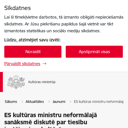
Pāriet uz lapas saturu
Sīkdatnes
Spied
lai meklētu
Enter
Lai šī tīmekļvietne darbotos, tā izmanto obligāti nepieciešamās
sīkdatnes. Ar Jūsu piekrišanu papildus šajā vietnē var tikt
izmantotas statistikas un sociālo mediju sīkdatnes.
Lūdzu, atzīmējiet savu izvēli:
Noraidīt
Apstiprināt visas
Pārvaldīt sīkdatnes
Sākums
Aktualitātes
Jaunumi
ES kultūras ministru neformālajā 
ES kultūras ministru neformālajā
sanāksmē diskutē par tiesību