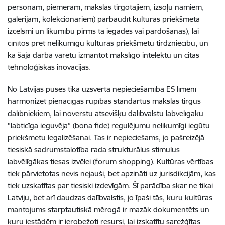
personām, piemēram, mākslas tirgotājiem, izsoļu namiem,
galerijām, kolekcionāriem) pārbaudīt kultūras priekšmeta
izcelsmi un likumību pirms tā iegādes vai pārdošanas), lai
cīnītos pret nelikumīgu kultūras priekšmetu tirdzniecību, un
kā šajā darbā varētu izmantot mākslīgo intelektu un citas
tehnoloģiskās inovācijas.
No Latvijas puses tika uzsvērta nepieciešamība ES līmenī
harmonizēt pienācīgas rūpības standartus mākslas tirgus
dalībniekiem, lai novērstu atsevišķu dalībvalstu labvēlīgāku
“labticīga ieguvēja” (bona fide) regulējumu nelikumīgi iegūtu
priekšmetu legalizēšanai. Tas ir nepieciešams, jo pašreizējā
tiesiskā sadrumstalotība rada strukturālus stimulus
labvēlīgākas tiesas izvēlei (forum shopping). Kultūras vērtības
tiek pārvietotas nevis nejauši, bet apzināti uz jurisdikcijām, kas
tiek uzskatītas par tiesiski izdevīgām. Šī parādība skar ne tikai
Latviju, bet arī daudzas dalībvalstis, jo īpaši tās, kuru kultūras
mantojums starptautiskā mērogā ir mazāk dokumentēts un
kuru iestādēm ir ierobežoti resursi, lai izskatītu sarežģītas