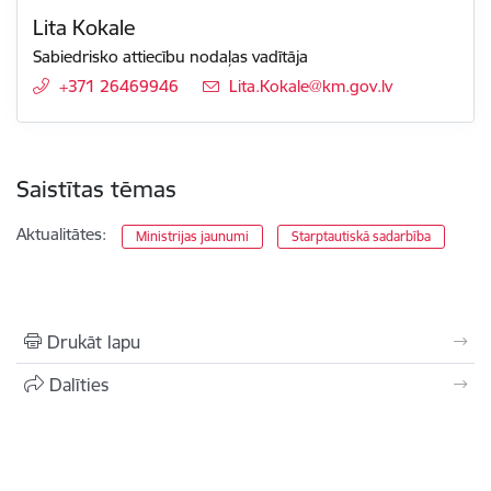
Lita Kokale
Sabiedrisko attiecību nodaļas vadītāja
+371 26469946
E-pasts:
Lita.Kokale@km.gov.lv
Saistītas tēmas
Aktualitātes:
Ministrijas jaunumi
Starptautiskā sadarbība
Drukāt lapu
Dalīties