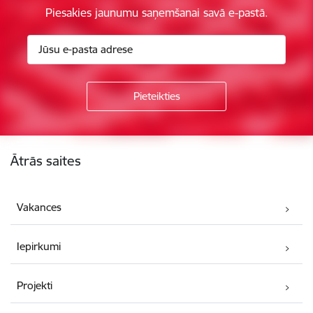
Piesakies jaunumu saņemšanai savā e-pastā.
Kājene
Ātrās saites
Vakances
Iepirkumi
Projekti