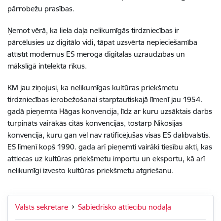
pārrobežu prasības.
Ņemot vērā, ka liela daļa nelikumīgās tirdzniecības ir
pārcēlusies uz digitālo vidi, tāpat uzsvērta nepieciešamība
attīstīt modernus ES mēroga digitālās uzraudzības un
mākslīgā intelekta rīkus.
KM jau ziņojusi, ka nelikumīgas kultūras priekšmetu
tirdzniecības ierobežošanai starptautiskajā līmenī jau 1954.
gadā pieņemta Hāgas konvencija, līdz ar kuru uzsāktais darbs
turpināts vairākās citās konvencijās, tostarp Nikosijas
konvencijā, kuru gan vēl nav ratificējušas visas ES dalībvalstis.
ES līmenī kopš 1990. gada arī pieņemti vairāki tiesību akti, kas
attiecas uz kultūras priekšmetu importu un eksportu, kā arī
nelikumīgi izvesto kultūras priekšmetu atgriešanu.
Valsts sekretāre
Sabiedrisko attiecību nodaļa