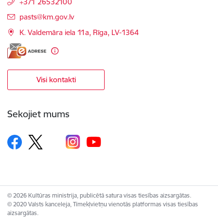
+371 26532100
E-pasts:
pasts@km.gov.lv
K. Valdemāra iela 11a, Rīga, LV-1364
Visi kontakti
Sekojiet mums
© 2026 Kultūras ministrija, publicētā satura visas tiesības aizsargātas.
© 2020 Valsts kanceleja, Tīmekļvietņu vienotās platformas visas tiesības
aizsargātas.