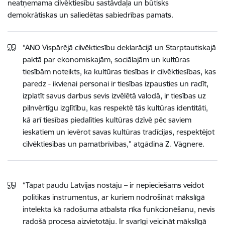
neatņemama cilvēktiesību sastāvdaļa un būtisks
demokrātiskas un saliedētas sabiedrības pamats.
“ANO Vispārējā cilvēktiesību deklarācijā un Starptautiskajā
paktā par ekonomiskajām, sociālajām un kultūras
tiesībām noteikts, ka kultūras tiesības ir cilvēktiesības, kas
paredz - ikvienai personai ir tiesības izpausties un radīt,
izplatīt savus darbus sevis izvēlētā valodā, ir tiesības uz
pilnvērtīgu izglītību, kas respektē tās kultūras identitāti,
kā arī tiesības piedalīties kultūras dzīvē pēc saviem
ieskatiem un ievērot savas kultūras tradīcijas, respektējot
cilvēktiesības un pamatbrīvības,” atgādina Z. Vāgnere.
“Tāpat paudu Latvijas nostāju – ir nepieciešams veidot
politikas instrumentus, ar kuriem nodrošināt mākslīgā
intelekta kā radošuma atbalsta rīka funkcionēšanu, nevis
radošā procesa aizvietotāju. Ir svarīgi veicināt mākslīgā