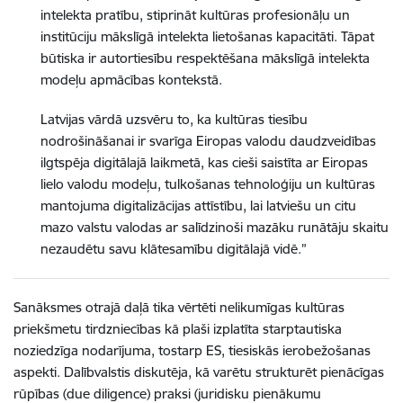
intelekta pratību, stiprināt kultūras profesionāļu un
institūciju mākslīgā intelekta lietošanas kapacitāti. Tāpat
būtiska ir autortiesību respektēšana mākslīgā intelekta
modeļu apmācības kontekstā.
Latvijas vārdā uzsvēru to, ka kultūras tiesību
nodrošināšanai ir svarīga Eiropas valodu daudzveidības
ilgtspēja digitālajā laikmetā, kas cieši saistīta ar Eiropas
lielo valodu modeļu, tulkošanas tehnoloģiju un kultūras
mantojuma digitalizācijas attīstību, lai latviešu un citu
mazo valstu valodas ar salīdzinoši mazāku runātāju skaitu
nezaudētu savu klātesamību digitālajā vidē.”
Sanāksmes otrajā daļā tika vērtēti nelikumīgas kultūras
priekšmetu tirdzniecības kā plaši izplatīta starptautiska
noziedzīga nodarījuma, tostarp ES, tiesiskās ierobežošanas
aspekti. Dalībvalstis diskutēja, kā varētu strukturēt pienācīgas
rūpības (due diligence) praksi (juridisku pienākumu