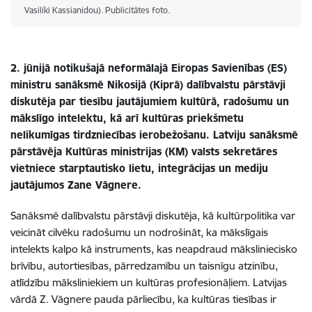
Vasiliki Kassianidou). Publicitātes foto.
2. jūnijā notikušajā neformālajā Eiropas Savienības (ES)
ministru sanāksmē Nikosijā (Kiprā) dalībvalstu pārstāvji
diskutēja par tiesību jautājumiem kultūrā, radošumu un
mākslīgo intelektu, kā arī kultūras priekšmetu
nelikumīgas tirdzniecības ierobežošanu. Latviju sanāksmē
pārstāvēja Kultūras ministrijas (KM) valsts sekretāres
vietniece starptautisko lietu, integrācijas un mediju
jautājumos Zane Vāgnere.
Sanāksmē dalībvalstu pārstāvji diskutēja, kā kultūrpolitika var
veicināt cilvēku radošumu un nodrošināt, ka mākslīgais
intelekts kalpo kā instruments, kas neapdraud māksliniecisko
brīvību, autortiesības, pārredzamību un taisnīgu atzinību,
atlīdzību māksliniekiem un kultūras profesionāļiem. Latvijas
vārdā Z. Vāgnere pauda pārliecību, ka kultūras tiesības ir