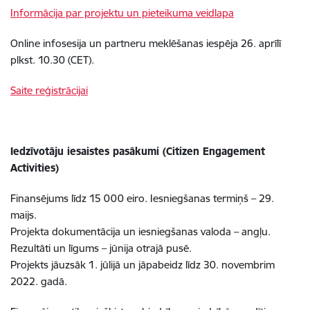
Informācija par projektu un pieteikuma veidlapa
Online infosesija un partneru meklēšanas iespēja 26. aprīlī
plkst. 10.30 (CET).
Saite reģistrācijai
Iedzīvotāju iesaistes pasākumi
(Citizen Engagement
Activities)
Finansējums līdz 15 000 eiro. Iesniegšanas termiņš – 29.
maijs.
Projekta dokumentācija un iesniegšanas valoda – angļu.
Rezultāti un līgums – jūnija otrajā pusē.
Projekts jāuzsāk 1. jūlijā un jāpabeidz līdz 30. novembrim
2022. gadā.