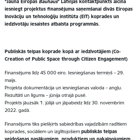
“Jaunā Eiropas
Bauhaus
” Latvijas kontaktpunkts aicina
iesniegt projektus finansējuma saņemšanai divās Eiropas
Inovāciju un tehnoloģiju institūta (EIT) koprades un
iedzīvotāju iesaistes atbalsta programmās.
Publiskās telpas koprade kopā ar iedzīvotājiem
(Co-
Creation of Public Space through Citizen Engagement)
Finansējums līdz 45 000 eiro. Iesniegšanas termiņš – 29.
maijs.
Projekta dokumentācija un iesniegšanas valoda – angļu.
Rezultāti un līgums – jūnija otrajā pusē.
Projekts jāuzsāk 1. jūlijā un jāpabeidz līdz 30. novembrim
2022. gadā.
Finansējums tiks piešķirts sabiedrības vajadzībām radītiem
koprades, sociāliem un izglītojošiem
publiskās telpas
veidošanas pasākumiem, produktiem un pakalpojumiem
,