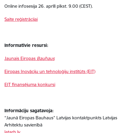
Online infosesija 26. aprīlī plkst. 9.00 (CEST).
Saite reģistrācijai
Informatīvie resursi:
Jaunais Eiropas
Bauhaus
Eiropas Inovāciju un tehnoloģiju institūts (EIT)
EIT finansējuma konkursi
Informāciju sagatavoja:
“Jaunā Eiropas Bauhaus” Latvijas kontaktpunkts Latvijas
Arhitektu savienībā
latarh.lv