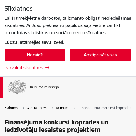
Pāriet uz lapas saturu
Sīkdatnes
Spied
lai meklētu
Enter
Lai šī tīmekļvietne darbotos, tā izmanto obligāti nepieciešamās
sīkdatnes. Ar Jūsu piekrišanu papildus šajā vietnē var tikt
izmantotas statistikas un sociālo mediju sīkdatnes.
Lūdzu, atzīmējiet savu izvēli:
Noraidīt
Apstiprināt visas
Pārvaldīt sīkdatnes
Sākums
Aktualitātes
Jaunumi
Finansējuma konkursi koprades un 
Finansējuma konkursi koprades un
iedzīvotāju iesaistes projektiem