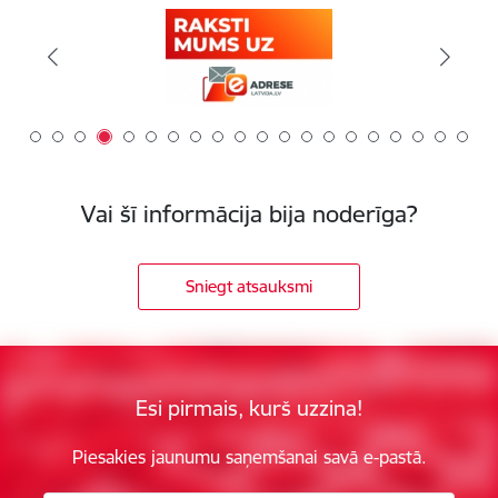
Vai šī informācija bija noderīga?
Sniegt atsauksmi
Esi pirmais, kurš uzzina!
Piesakies jaunumu saņemšanai savā e-pastā.