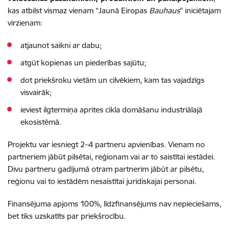
kas atbilst vismaz vienam “Jaunā Eiropas
Bauhaus
” iniciētajam
virzienam:
atjaunot saikni ar dabu;
atgūt kopienas un piederības sajūtu;
dot priekšroku vietām un cilvēkiem, kam tas vajadzīgs
visvairāk;
ieviest ilgtermiņa aprites cikla domāšanu industriālajā
ekosistēmā.
Projektu var iesniegt 2–4 partneru apvienības. Vienam no
partneriem jābūt pilsētai, reģionam vai ar to saistītai iestādei.
Divu partneru gadījumā otram partnerim jābūt ar pilsētu,
reģionu vai to iestādēm nesaistītai juridiskajai personai.
Finansējuma apjoms 100%, līdzfinansējums nav nepieciešams,
bet tiks uzskatīts par priekšrocību.