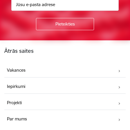
Kājene
Ātrās saites
Vakances
Iepirkumi
Projekti
Par mums