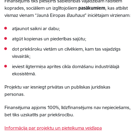
Finansējums tiks piešķirts sabiedrības vajadzībām radītiem
koprades, sociāliem un izglītojošiem
pasākumiem
, kas atbilst
vismaz vienam “Jaunā Eiropas
Bauhaus
” iniciētajam virzienam:
atjaunot saikni ar dabu;
atgūt kopienas un piederības sajūtu;
dot priekšroku vietām un cilvēkiem, kam tas vajadzīgs
visvairāk;
ieviest ilgtermiņa aprites cikla domāšanu industriālajā
ekosistēmā.
Projektu var iesniegt privātas un publiskas juridiskas
personas.
Finansējuma apjoms 100%, līdzfinansējums nav nepieciešams,
bet tiks uzskatīts par priekšrocību.
Informācija par projektu un pieteikuma veidlapa