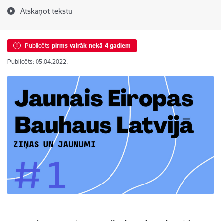
Atskaņot tekstu
Publicēts
pirms vairāk nekā 4 gadiem
Publicēts: 05.04.2022.