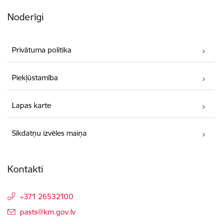
Noderīgi
Privātuma politika
Piekļūstamība
Lapas karte
Sīkdatņu izvēles maiņa
Kontakti
+371 26532100
E-pasts:
pasts@km.gov.lv