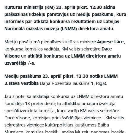
Kultūras ministrija (KM) 23. aprīlī plkst. 12:30 aicina
plašsaziņas līdzekļu pārstāvjus uz mediju pasākumu, kurā
informēs par atklātā konkursa rezultātiem uz Latvijas
Nacionālā mākslas muzeja (LNMM) direktora amatu.
Mediju pasākumā piedalīsies kultūras ministre
Agnese Lāce
,
konkursa komisijas vadītāja, KM valsts sekretāre
Dace
Vilsone
un
atklātā konkursa uz LNMM direktora amatu
uzvarētājs /-a.
Mediju pasākums 23. aprīlī plkst. 12:30 notiks LNMM
3.stāva vestibilā
(Jaņa Rozentāla laukums 1, Rīga).
Jau ziņots, ka atklātajā konkursā uz LNMM direktora amatu
kandidēja 13 pretendenti; to atbilstību amatam izvērtēja
speciāli izveidota komisija, kuru vadīja KM valsts sekretāre
Dace Vilsone, komisijas priekšsēdētājas vietniece – KM valsts
sekretāres vietniece kultūrpolitikas jautājumos Baiba
Mūrniece, komisijas locekļi: Latvijas Muzeju padomes locekle,