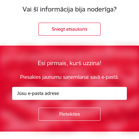
Vai šī informācija bija noderīga?
Sniegt atsauksmi
Esi pirmais, kurš uzzina!
Piesakies jaunumu saņemšanai savā e-pastā.
Kājene