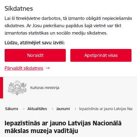
Pāriet uz lapas saturu
Sīkdatnes
Spied
lai meklētu
Enter
Lai šī tīmekļvietne darbotos, tā izmanto obligāti nepieciešamās
sīkdatnes. Ar Jūsu piekrišanu papildus šajā vietnē var tikt
izmantotas statistikas un sociālo mediju sīkdatnes.
Lūdzu, atzīmējiet savu izvēli:
Noraidīt
Apstiprināt visas
Pārvaldīt sīkdatnes
Sākums
Aktualitātes
Jaunumi
Iepazīstinās ar jauno Latvijas Naci
Iepazīstinās ar jauno Latvijas Nacionālā
mākslas muzeja vadītāju