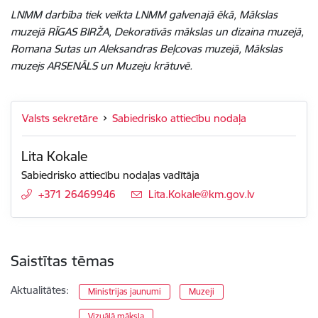
LNMM darbība tiek veikta LNMM galvenajā ēkā, Mākslas
muzejā RĪGAS BIRŽA, Dekoratīvās mākslas un dizaina muzejā,
Romana Sutas un Aleksandras Beļcovas muzejā, Mākslas
muzejs ARSENĀLS un Muzeju krātuvē.
Valsts sekretāre
Sabiedrisko attiecību nodaļa
Lita Kokale
Sabiedrisko attiecību nodaļas vadītāja
+371 26469946
E-pasts:
Lita.Kokale@km.gov.lv
Saistītas tēmas
Aktualitātes:
Ministrijas jaunumi
Muzeji
Vizuālā māksla