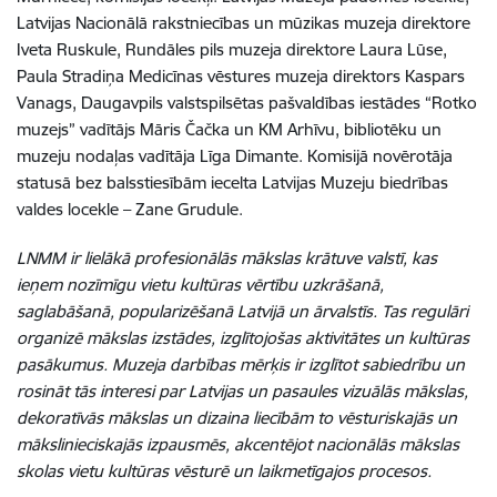
Latvijas Nacionālā rakstniecības un mūzikas muzeja direktore
Iveta Ruskule, Rundāles pils muzeja direktore Laura Lūse,
Paula Stradiņa Medicīnas vēstures muzeja direktors Kaspars
Vanags, Daugavpils valstspilsētas pašvaldības iestādes “Rotko
muzejs” vadītājs Māris Čačka un KM Arhīvu, bibliotēku un
muzeju nodaļas vadītāja Līga Dimante. Komisijā novērotāja
statusā bez balsstiesībām iecelta Latvijas Muzeju biedrības
valdes locekle – Zane Grudule.
LNMM ir lielākā profesionālās mākslas krātuve valstī, kas
ieņem nozīmīgu vietu kultūras vērtību uzkrāšanā,
saglabāšanā, popularizēšanā Latvijā un ārvalstīs. Tas regulāri
organizē mākslas izstādes, izglītojošas aktivitātes un kultūras
pasākumus. Muzeja darbības mērķis ir izglītot sabiedrību un
rosināt tās interesi par Latvijas un pasaules vizuālās mākslas,
dekoratīvās mākslas un dizaina liecībām to vēsturiskajās un
mākslinieciskajās izpausmēs, akcentējot nacionālās mākslas
skolas vietu kultūras vēsturē un laikmetīgajos procesos.