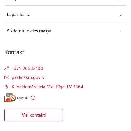
Lapas karte
Sīkdatņu izvēles maiņa
Kontakti
+371 26532100
E-pasts:
pasts@km.gov.lv
K. Valdemāra iela 11a, Rīga, LV-1364
Visi kontakti