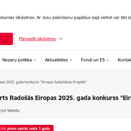
iešamās sīkdatnes. Ar Jūsu piekrišanu papildus šajā vietnē var tikt i
Pārvaldīt sīkdatnes
Nozaru politika
Aktualitātes
Fondi un ES
Kontak
opas 2025. gada konkurss "Eiropas Sadarbības Projekti"
ērts Radošās Eiropas 2025. gada konkurss "Ei
ņot tekstu
cēts
pirms vairāk nekā 1 gada