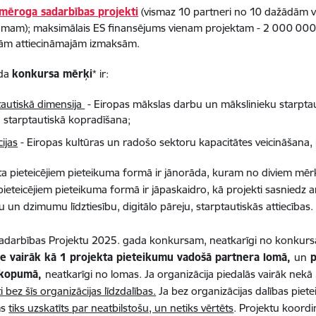
 mēroga sadarbības projekti
(vismaz 10 partneri no 10 dažādām va
umam); maksimālais ES finansējums vienam projektam - 2 000 000 e
ām attiecināmajām izmaksām.
ada
konkursa mērķi
* ir:
tautiskā dimensija
- Eiropas mākslas darbu un mākslinieku starptau
 starptautiskā kopradīšana;
ijas
- Eiropas kultūras un radošo sektoru kapacitātes veicināšana, 
kta pieteicējiem pieteikuma formā ir jānorāda, kuram no diviem mērķi
pieteicējiem pieteikuma formā ir jāpaskaidro, kā projekti sasniedz a
u un dzimumu līdztiesību, digitālo pāreju, starptautiskās attiecības.
adarbības Projektu 2025. gada konkursam, neatkarīgi no konkursa 
e vairāk kā 1 projekta pieteikumu vadošā partnera lomā,
un
p
 kopumā,
neatkarīgi no lomas. Ja organizācija piedalās vairāk nek
ti bez šīs organizācijas līdzdalības.
Ja bez organizācijas dalības piet
ms
tiks uzskatīts par neatbilstošu, un netiks vērtēts
. Projektu koordin