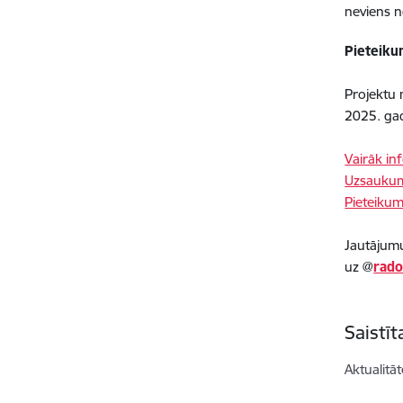
neviens n
Pieteiku
Projektu 
​​​​2025. 
Vairāk in
Uzsauku
Pieteiku
Jautājumu
uz
@
rado
Saistī
Aktualitāt