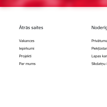
Kājene
Ātrās saites
Noderīg
Vakances
Privātuma
Iepirkumi
Piekļūsta
Projekti
Lapas kar
Par mums
Sīkdatņu 