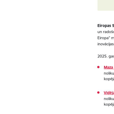
Eiropas 
un radošo
Eiropa” m
inovācij
2025. gad
Maza 
nolik
kopēj
Vidēj
nolik
kopēj