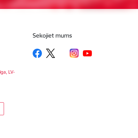
Sekojiet mums
īga, LV-