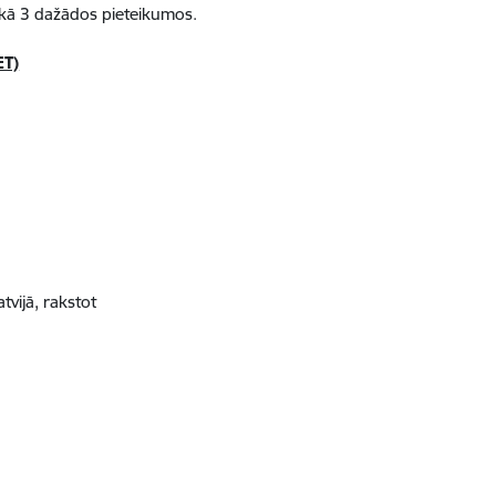
 kā 3 dažādos pieteikumos.
ET)
vijā, rakstot