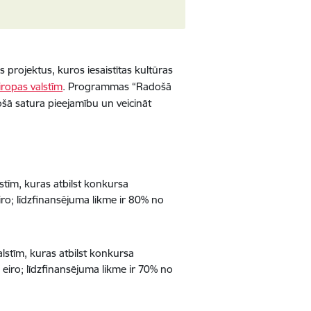
 projektus, kuros iesaistītas kultūras
ropas valstīm
. Programmas “Radošā
ošā satura pieejamību un veicināt
stīm, kuras atbilst konkursa
o; līdzfinansējuma likme ir 80% no
lstīm, kuras atbilst konkursa
iro; līdzfinansējuma likme ir 70% no