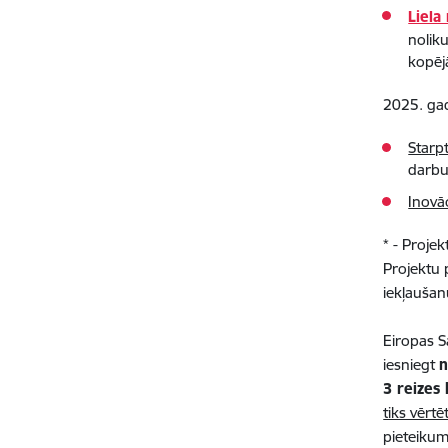
Liela
nolik
kopēj
2025. g
Starp
darbu
Inovāc
* - Proje
Projektu 
iekļaušan
Eiropas S
iesniegt
n
3 reizes
tiks vērtē
pieteiku