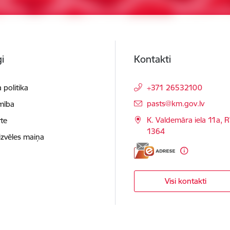
i
Kontakti
 politika
+371 26532100
E-pasts:
pasts@km.gov.lv
mība
K. Valdemāra iela 11a, R
te
1364
izvēles maiņa
Visi kontakti