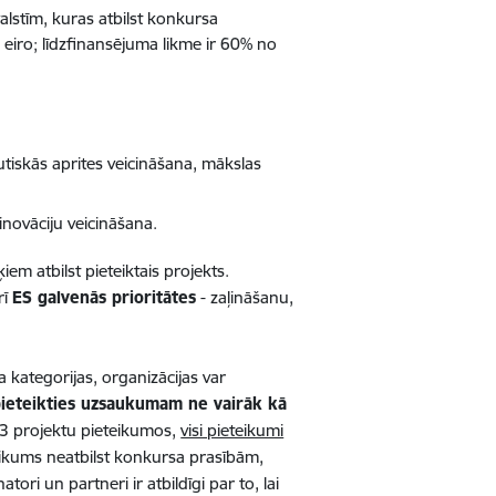
lstīm, kuras atbilst konkursa
iro; līdzfinansējuma likme ir 60% no
tiskās aprites veicināšana, mākslas
inovāciju veicināšana.
em atbilst pieteiktais projekts.
rī
ES galvenās prioritātes
- zaļināšanu,
kategorijas, organizācijas var
ieteikties uzsaukumam ne vairāk kā
ā 3 projektu pieteikumos,
visi pieteikumi
eikums neatbilst konkursa prasībām,
atori un partneri ir atbildīgi par to, lai