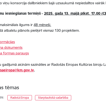
o viņu konsorcija dalībniekiem šajā uzsaukumā nepiedalītos vairāk
mu iesniegšanas termiņš
-
2025. gada 13. maijā plkst. 17.00 (C
maksimālais ilgums ir
48 mēneši.
gadā atbalstu plānots piešķirt vismaz 130 projektiem.
formācijas
ma dokuments
ma formas paraugs
 gadījumā aicinām sazināties ar Radošās Eiropas Kultūras biroju Lat
saeiropa@km.gov.lv
.
tas tēmas
es:
Radošā Eiropa
Starptautiskā sadarbība