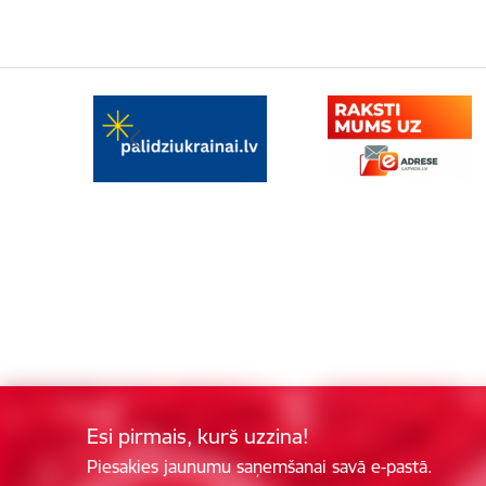
Esi pirmais, kurš uzzina!
Piesakies jaunumu saņemšanai savā e-pastā.