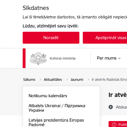
Pāriet uz lapas saturu
Sīkdatnes
Lai šī tīmekļvietne darbotos, tā izmanto obligāti nepiec
Lūdzu, atzīmējiet savu izvēli:
Noraidīt
Apstiprināt visas
Par mums
Sākums
Aktualitātes
Jaunumi
Ir atvērts Radošās Eir
Ir atv
Notikumu kalendārs
Atbalsts Ukrainai / Підтримка
Atska
України
Latvijas prezidentūra Eiropas
Padomē
Publi