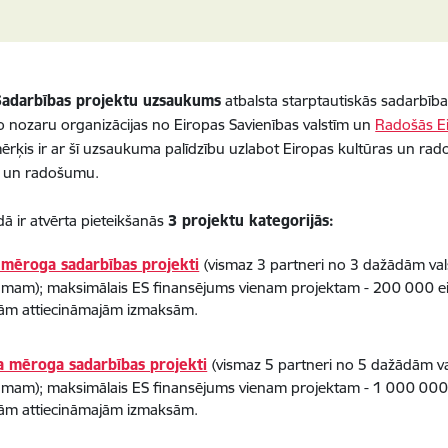
Sadarbības projektu uzsaukums
atbalsta starptautiskās sadarbības
 nozaru organizācijas no Eiropas Savienības valstīm un
Radošās Ei
ērķis ir ar šī uzsaukuma palīdzību uzlabot Eiropas kultūras un rad
as un radošumu.
ā ir atvērta pieteikšanās
3 projektu kategorijās:
mēroga sadarbības projekti
(vismaz 3 partneri no 3 dažādām val
umam); maksimālais ES finansējums vienam projektam - 200 000 eir
ām attiecināmajām izmaksām.
a mēroga sadarbības projekti
(vismaz 5 partneri no 5 dažādām va
umam); maksimālais ES finansējums vienam projektam - 1 000 000 e
ām attiecināmajām izmaksām.