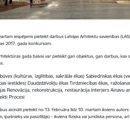
martam iespējams pieteikt darbus Latvijas Arhitektu savienības (LAS)
vas 2017. gada konkursam.
Arhitektūras gada balvai var pieteikt gan objektus, gan darbus, kas s
ās:
būves (kultūras, izglītības, sakrālās ēkas) Sabiedriskas ēkas (vi
ības iestādes) Daudzdzīvokļu ēkas Tirdzniecības ēkas, ražošana
as Renovācija, rekonstrukcija, restaurācija Interjers Ainavu a
ekti Procesi
us aicināti pieteikt no 13. februāra līdz 10. martam ikviens autors 
 īpašnieks vai pasūtītājs) – ikviena fiziska vai juridiska persona, ar