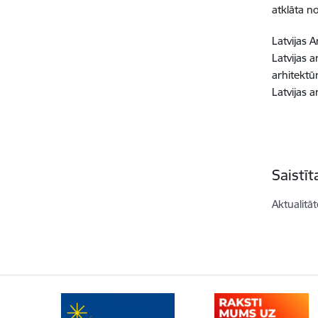
atklāta n
Latvijas 
Latvijas 
arhitektū
Latvijas 
Saistī
Aktualitāt