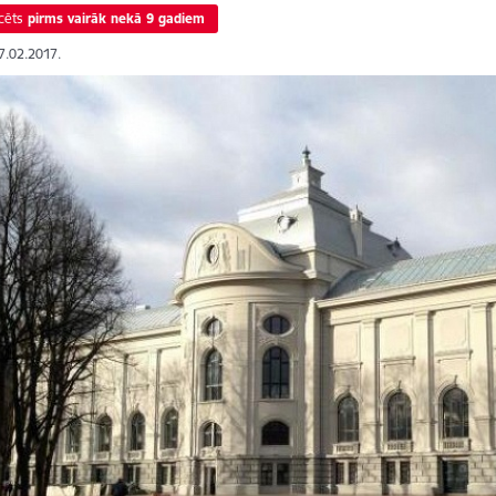
cēts
pirms vairāk nekā 9 gadiem
17.02.2017.