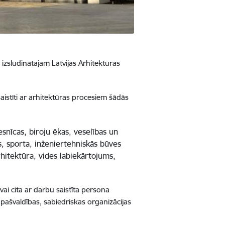
 izsludinātajam Latvijas Arhitektūras
aistīti ar arhitektūras procesiem šādās
esnīcas, biroju ēkas, veselības un
s, sporta, inženiertehniskās būves
rhitektūra, vides labiekārtojums,
vai cita ar darbu saistīta persona
ī pašvaldības, sabiedriskas organizācijas