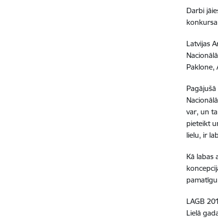
Darbi jāi
konkursa
Latvijas 
Nacionālā
Paklone, A
Pagājušā 
Nacionālā
var, un t
pieteikt 
lielu, ir l
Kā labas 
koncepcij
pamatīgum
LAGB 2017
Lielā gad