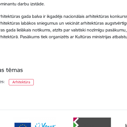
ominantu darbu izstāde.
Arhitektūras gada balva ir ikgadējs nacionālais arhitektūras konkurs
arhitektūras labākos sniegumus un veicināt arhitektūras augstvērtīgu 
ras gada lielākais notikums, atzīts par valstiski nozīmīgu pasākumu
arhitektūrā. Pasākums tiek organizēts ar Kultūras ministrijas atbalstu
tas tēmas
es:
Arhitektūra