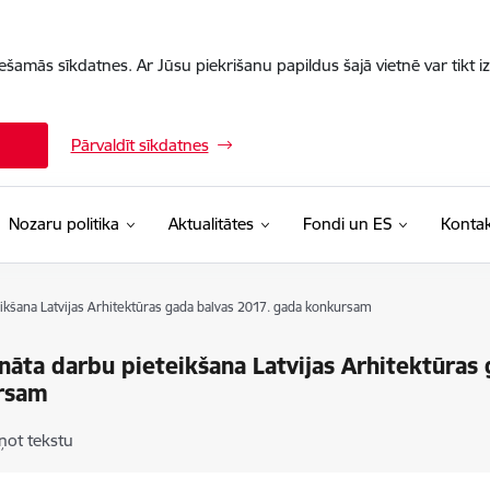
iešamās sīkdatnes. Ar Jūsu piekrišanu papildus šajā vietnē var tikt i
Pārvaldīt sīkdatnes
Nozaru politika
Aktualitātes
Fondi un ES
Kontak
eikšana Latvijas Arhitektūras gada balvas 2017. gada konkursam
ināta darbu pieteikšana Latvijas Arhitektūras
rsam
ņot tekstu