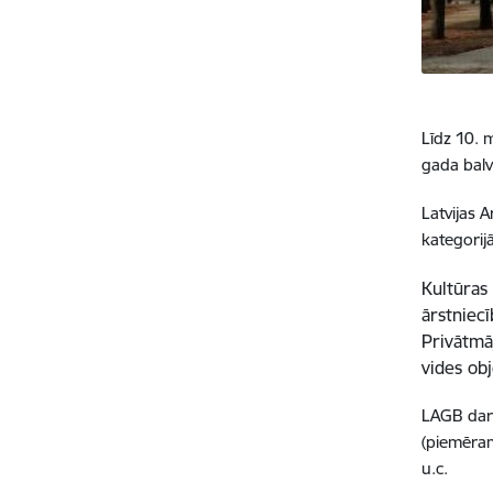
Līdz 10. 
gada bal
Latvijas 
kategorij
Kultūras 
ārstniec
Privātmāj
vides obj
LAGB darb
(piemēram,
u.c.