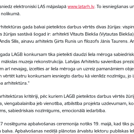
esniedz elektroniski LAS mājaslapā
www.latarh.lv
. To iesniegšanas u
 nolikumā.
Arhitektūras gada balvai pieteiktos darbus vērtēs divas žūrijas: visp
s žūrijas sastāvā šogad ir: arhitekti Vītauts Biekša (Vytautas Biekša
ndis Sīlis, ainavu arhitekts Ģirts Runis un filozofs Jānis Taurens. Ar
gada LAGB konkursam tika pieteikti daudzi liela mēroga sabiedriski
 mākslas muzeja rekonstrukcija. Latvijas Arhitektu savienības pre
am arī nevajag, izcelties ar liela mēroga un uzreiz pamanāmiem obj
un vērtēt katru konkursam iesniegto darbu kā vienlīdz nozīmīgu, jo iz
aba arhitektūra."
arhitektūras kritēriji, pēc kuriem LAGB pieteiktos darbus vērtēs žūr
a, viengabalainība jeb vienotība, atbilstība projekta uzdevumam, 
s, sabiedriskais nozīmīgums, emocionālā iedarbība.
 noslēguma apbalvošanas ceremonija notiks 19. maijā, kad tiks p
a balva. Apbalvošanas nedēļā plānotas ārvalstu lektoru publiskas lekc