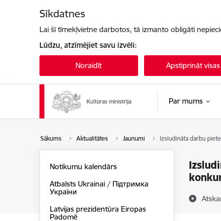
Pāriet uz lapas saturu
Sīkdatnes
Lai šī tīmekļvietne darbotos, tā izmanto obligāti nepiec
Lūdzu, atzīmējiet savu izvēli:
Noraidīt
Apstiprināt visas
Par mums
Sākums
Aktualitātes
Jaunumi
Izsludināta darbu piet
Izslud
Notikumu kalendārs
konku
Atbalsts Ukrainai / Підтримка
України
Atska
Latvijas prezidentūra Eiropas
Padomē