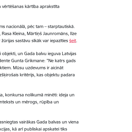
n vērtēšanas kārtība aprakstīta
irms nacionālā, pēc tam – starptautiskā.
), Rasa Kleina, Mārtiņš Jaunromāns, Ilze
 žūrijas sastāvu sīkāk var iepazīties
šeit
.
 objekti, un Gada balvu ieguva Latvijas
zidente Gunta Grikmane: "Ne katrs gads
ektiem. Mūsu uzdevums ir aicināt
šķirošais kritērijs, kas objektu padara
ija, konkursa nolikumā minēti: ideja un
konteksts un mērogs, rūpība un
asniegtas vairākas Gada balvas un viena
ijas, kā arī publiskai apskatei tiks