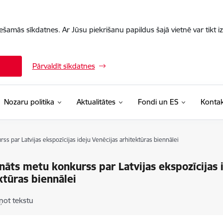
iešamās sīkdatnes. Ar Jūsu piekrišanu papildus šajā vietnē var tikt i
Pārvaldīt sīkdatnes
Nozaru politika
Aktualitātes
Fondi un ES
Kontak
ss par Latvijas ekspozīcijas ideju Venēcijas arhitektūras biennālei
ināts metu konkurss par Latvijas ekspozīcijas 
ktūras biennālei
ņot tekstu