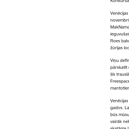
Konkursa
Venēcijas
novembrim
MakNamara
ieguvušas
Roes balva
žūrijas lo
Viņu defi
pārskatīt
šīs trausl
Freespace 
mantotiem
Venēcijas 
gados. La
būs mūsu 
vairāk ne
skatāms La