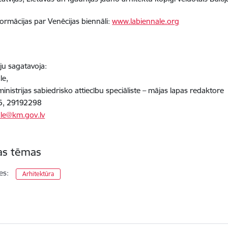
formācijas par Venēcijas biennāli:
www.labiennale.org
ju sagatavoja:
le,
inistrijas sabiedrisko attiecību speciāliste – mājas lapas redaktore
6, 29192298
ule@km.gov.lv
tas tēmas
es:
Arhitektūra