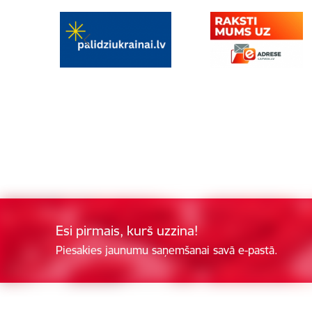
Esi pirmais, kurš uzzina!
Piesakies jaunumu saņemšanai savā e-pastā.