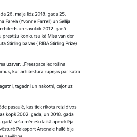
ada 26. maija līdz 2018. gada 25.
 Farela (Yvonne Farrell) un Šellija
rchitects un savulaik 2012. gadā
du prestižu konkursu kā Mīsa van der
 Stirling balvas ( RIBA Stirling Prize)
res uzsver: „Freespace iedrošina
jumus, kur arhitektūra rūpējas par katra
pagātni, tagadni un nākotni, ceļot uz
de pasaulē, kas tiek rīkota reizi divos
dalās kopš 2002. gada, un 2018. gadā
16. gadā sešu mēnešu laikā apmeklēja
vēsturē Palasport Arsenale hallē bija
as paviljons.