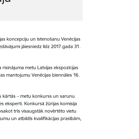
dejas koncepciju un īstenošanu Venēcijas
iedāvājumi jāiesniedz līdz 2017.gada 31.
a risinājuma metu Latvijas ekspozīcijas
tūras mantojumu Venēcijas biennāles 16.
ās kārtās – metu konkurss un sarunu
es eksperti. Konkursā žūrijas komisija
sakot trīs visaugstāk novērtēto vietu
umu un atbildīs kvalifikācijas prasībām,