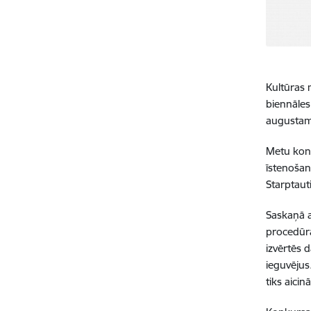
Kultūras 
biennāles
augustam
Metu konk
īstenošan
Starptaut
Saskaņā a
procedūra
izvērtēs 
ieguvējus
tiks aici