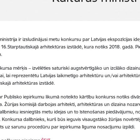
ministrija ir izsludinājusi metu konkursu par Latvijas ekspozīcijas i
 16.Starptautiskajā arhitektūras izstādē, kura notiks 2018. gadā. P
.
ursa mērķis − izvēlēties saturiski augstvērtīgāko un izcilāko dizain
ai, lai reprezentētu Latvijas laikmetīgo arhitektūru un/vai arhitek
iskajā arhitektūras izstādē.
r Publisko iepirkumu likumā noteikto kārtību konkurss notiks div
. Žūrijas komisijā darbojas arhitekti, arhitektūras un dizaina nozar
dalībnieku iesniegtās metu idejas un to īstenošanas piedāvājumu, no
. Konkursa dalībnieks, kurš būs ieguvis visaugstāko žūrijas novērtēj
nāts uz sarunu procedūru par iepirkuma līguma nosacījumu izpildi.