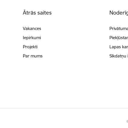
Kājene
Ātrās saites
Noderīg
Vakances
Privātuma
Iepirkumi
Piekļūsta
Projekti
Lapas kar
Par mums
Sīkdatņu 
©