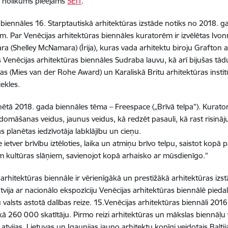
 nolikums pieejams
ŠEIT
.
 biennāles 16. Starptautiskā arhitektūras izstāde notiks no 2018. g
. Par Venēcijas arhitektūras biennāles kuratorēm ir izvēlētas Ivonna
 (Shelley McNamara) (Īrija), kuras vada arhitektu biroju Grafton a
 Venēcijas arhitektūras biennāles Sudraba lauvu, kā arī bijušas tā
s (Mies van der Rohe Award) un Karaliskā Britu arhitektūras institūta
cekles.
nētā 2018. gada biennāles tēma – Freespace („Brīvā telpa”). Kurato
 domāšanas veidus, jaunus veidus, kā redzēt pasauli, kā rast risinā
ās planētas iedzīvotāja labklājību un cieņu.
ietver brīvību iztēloties, laika un atmiņu brīvo telpu, saistot kopā 
 kultūras slāņiem, savienojot kopā arhaisko ar mūsdienīgo.”
arhitektūras biennāle ir vērienīgākā un prestižākā arhitektūras izstā
tvija ar nacionālo ekspozīciju Venēcijas arhitektūras biennālē pie
valsts astotā dalības reize. 15.Venēcijas arhitektūras biennāli 20
kā 260 000 skatītāju. Pirmo reizi arhitektūras un mākslas biennāļu 
tvijas, Lietuvas un Igaunijas jauno arhitektu kopīgi veidotais Baltij