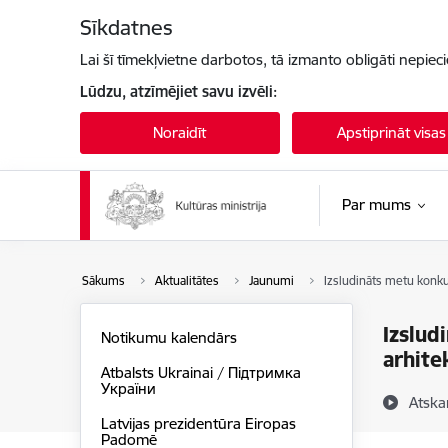
Pāriet uz lapas saturu
Sīkdatnes
Lai šī tīmekļvietne darbotos, tā izmanto obligāti nepiec
Lūdzu, atzīmējiet savu izvēli:
Noraidīt
Apstiprināt visas
Par mums
Sākums
Aktualitātes
Jaunumi
Izsludināts metu konkur
Izslud
Notikumu kalendārs
arhite
Atbalsts Ukrainai / Підтримка
України
Atska
Latvijas prezidentūra Eiropas
Padomē