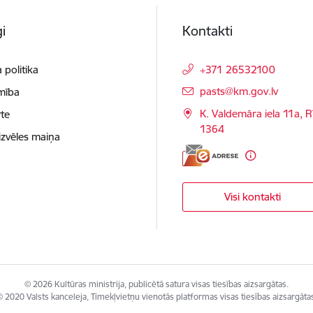
i
Kontakti
 politika
+371 26532100
E-pasts:
pasts@km.gov.lv
mība
K. Valdemāra iela 11a, R
te
1364
izvēles maiņa
Visi kontakti
© 2026 Kultūras ministrija, publicētā satura visas tiesības aizsargātas.
 2020 Valsts kanceleja, Tīmekļvietņu vienotās platformas visas tiesības aizsargāta