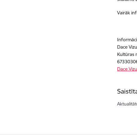
Vairāk in
Informāci
Dace Vizu
Kultūras m
6733030
Dace.Viz
Saistī
Aktualitāt