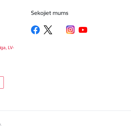
Sekojiet mums
īga, LV-
s.