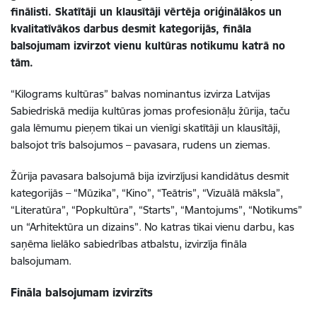
finālisti. Skatītāji un klausītāji vērtēja oriģinālākos un
kvalitatīvākos darbus desmit kategorijās, fināla
balsojumam izvirzot vienu kultūras notikumu katrā no
tām.
“Kilograms kultūras” balvas nominantus izvirza Latvijas
Sabiedriskā medija kultūras jomas profesionāļu žūrija, taču
gala lēmumu pieņem tikai un vienīgi skatītāji un klausītāji,
balsojot trīs balsojumos – pavasara, rudens un ziemas.
Žūrija pavasara balsojumā bija izvirzījusi kandidātus desmit
kategorijās – “Mūzika”, “Kino”, “Teātris”, “Vizuālā māksla”,
“Literatūra”, “Popkultūra”, “Starts”, “Mantojums”, “Notikums”
un “Arhitektūra un dizains”. No katras tikai vienu darbu, kas
saņēma lielāko sabiedrības atbalstu, izvirzīja fināla
balsojumam.
Fināla balsojumam izvirzīts