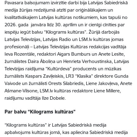
Pavasara balsojumam izvirzītie darbi bija Latvijas Sabiedriskā
medija žūrijas redzējumā atzīti par oriģinālākajiem un
kvalitatīvākajiem Latvijas kultūras notikumiem, kas tapuši no
2026. gada janvāra līdz 30. aprīlim un ir cienīgi cīnīties par
iespēju iegūt balvu “Kilograms kultūras”. Žūrijā darbojās
Latvijas Televīzijas, Latvijas Radio un LSM.lv kultūras jomas
profesionāļi – Latvijas Televīzijas Kultūras redakcijas vadītāja
Ieva Rozentāle, redaktori Aigars Bumburs un Anete Lesīte,
žurnālistes Daira Āboliņa un Henrieta Verhoustinska, Latvijas
Televīzijas raidījuma “Kultūrdeva” producents un mūzikas
žurnālists Kaspars Zaviļeiskis, LR3 “Klasika” direktore Gunda
Vaivode un žurnālisti Orests Silabriedis, Liene Jakovļeva, Anete
Ašmane-Vilsone, LSM.lv kultūras redaktore Liene Millere,
raidījumu vadītāja Ilze Dobele.
Par balvu “Kilograms kultūras”
“Kilograms kultūras” ir Latvijas Sabiedriskā medija
apbalvojums kultūras jomā, kas apliecina Sabiedriskā medija