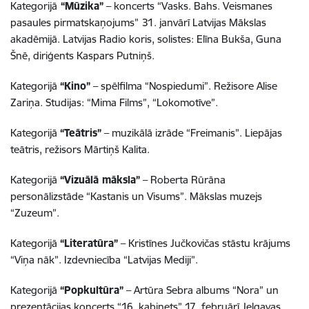
Kategorijā
“Mūzika”
– koncerts “Vasks. Bahs. Veismanes
pasaules pirmatskaņojums”
31. janvārī Latvijas Mākslas
akadēmijā. Latvijas Radio koris, solistes: Elīna Bukša, Guna
Šnē, diriģents Kaspars Putniņš.
Kategorijā
“Kino”
– spēlfilma “Nospiedumi”. Režisore Alise
Zariņa. Studijas: “Mima Films”, “Lokomotīve”.
Kategorijā
“Teātris”
– muzikālā izrāde “Freimanis”. Liepājas
teātris, režisors Mārtiņš Kalita.
Kategorijā
“Vizuālā māksla”
– Roberta Rūrāna
personālizstāde “Kastanis un Visums”. Mākslas muzejs
“Zuzeum”.
Kategorijā
“Literatūra”
– Kristīnes Jučkovičas stāstu krājums
“Viņa nāk”. Izdevniecība “Latvijas Mediji”.
Kategorijā
“Popkultūra”
– Artūra Sebra albums “Nora” un
prezentācijas koncerts “16. kabinets” 17. februārī Jelgavas