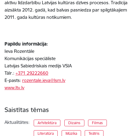
aktīvu līdzdarbību Latvijas kultūras dzīves procesos. Tradīcija
aizsākta 2012. gadā, kad balvas pasniedza par spilgtākajiem
2011. gada kultūras notikumiem.
Papildu informācija:
Ieva Rozentāle
Komunikācijas speciāliste
Latvijas Sabiedriskais medijs VSIA
Tālr.:
+371 29222660
E-pasts:
rozentale.ieva@lsm.lv
www.ltv.lv
Saistītas tēmas
Aktualitātes:
Arhitektūra
Dizains
Filmas
Literatūra
Mūzika
Teātris