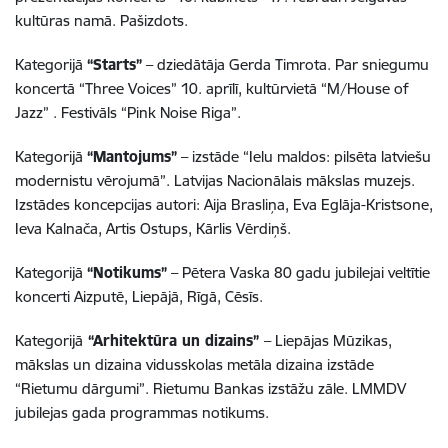
kultūras namā. Pašizdots.
Kategorijā
“Starts”
– dziedātāja Gerda Timrota. Par sniegumu
koncertā “Three Voices” 10. aprīlī, kultūrvietā “M/House of
Jazz” . Festivāls “Pink Noise Riga”.
Kategorijā
“Mantojums”
– izstāde “Ielu maldos: pilsēta latviešu
modernistu vērojumā”. Latvijas Nacionālais mākslas muzejs.
Izstādes koncepcijas autori: Aija Brasliņa, Eva Eglāja-Kristsone,
Ieva Kalnača, Artis Ostups, Kārlis Vērdiņš.
Kategorijā
“Notikums”
– Pētera Vaska 80 gadu jubilejai veltītie
koncerti Aizputē, Liepājā, Rīgā, Cēsīs.
Kategorijā
“Arhitektūra un dizains”
– Liepājas Mūzikas,
mākslas un dizaina vidusskolas metāla dizaina izstāde
“Rietumu dārgumi”. Rietumu Bankas izstāžu zāle. LMMDV
jubilejas gada programmas notikums.