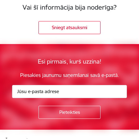
Vai šī informācija bija noderīga?
Sniegt atsauksmi
Esi pirmais, kurš uzzina!
Piesakies jaunumu saņemšanai savā e-pastā.
Kājene