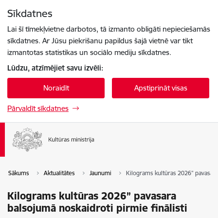
Pāriet uz lapas saturu
Sīkdatnes
Spied
lai meklētu
Enter
Lai šī tīmekļvietne darbotos, tā izmanto obligāti nepieciešamās
sīkdatnes. Ar Jūsu piekrišanu papildus šajā vietnē var tikt
izmantotas statistikas un sociālo mediju sīkdatnes.
Lūdzu, atzīmējiet savu izvēli:
Noraidīt
Apstiprināt visas
Pārvaldīt sīkdatnes
Sākums
Aktualitātes
Jaunumi
Kilograms kultūras 2026” pavasara 
Kilograms kultūras 2026” pavasara
balsojumā noskaidroti pirmie finālisti