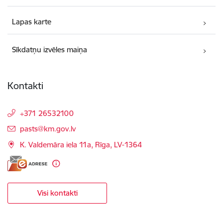
Lapas karte
Sīkdatņu izvēles maiņa
Kontakti
+371 26532100
E-pasts:
pasts@km.gov.lv
K. Valdemāra iela 11a, Rīga, LV-1364
Visi kontakti