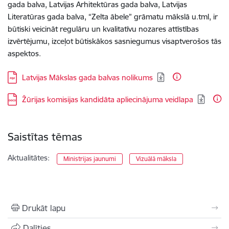
gada balva, Latvijas Arhitektūras gada balva, Latvijas
Literatūras gada balva, “Zelta ābele” grāmatu mākslā u.tml, ir
būtiski veicināt regulāru un kvalitatīvu nozares attīstības
izvērtējumu, izceļot būtiskākos sasniegumus visaptverošos tās
aspektos.
Lejupielādēt:
Latvijas Mākslas gada balvas nolikums
Lejupielādēt:
Žūrijas komisijas kandidāta apliecinājuma veidlapa
Saistītas tēmas
Aktualitātes:
Ministrijas jaunumi
Vizuālā māksla
Drukāt lapu
Dalīties