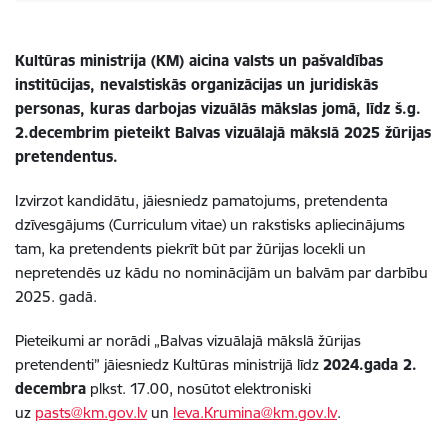
Kultūras ministrija (KM) aicina valsts un pašvaldības
institūcijas, nevalstiskās organizācijas un juridiskās
personas, kuras darbojas vizuālās mākslas jomā, līdz š.g.
2.decembrim pieteikt Balvas vizuālajā mākslā 2025 žūrijas
pretendentus.
Izvirzot kandidātu, jāiesniedz pamatojums, pretendenta
dzīvesgājums (Curriculum vitae) un rakstisks apliecinājums
tam, ka pretendents piekrīt būt par žūrijas locekli un
nepretendēs uz kādu no nominācijām un balvām par darbību
2025. gadā.
Pieteikumi ar norādi „Balvas vizuālajā mākslā žūrijas
pretendenti” jāiesniedz Kultūras ministrijā līdz
2024.gada 2.
decembra
plkst. 17.00, nosūtot elektroniski
uz
pasts@km.gov.lv
un
Ieva.Krumina@km.gov.lv
.