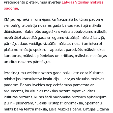
Pretendentu pieteikumus izvērtēs
Latvijas Vizuālās mākslas
padome
.
KM jau iepriekš informējusi, ka Nacionālā kultūras padome
vienbalsīgi atbalstīja nozares gada balvas vizuālajā mākslā
dibināšanu.
Balva būs augstākais valsts apbalvojums mākslā,
novērtējot aizvadītā gada sniegumu vizuālajā mākslā Latvijā,
pārklājot daudzveidīgo vizuālās mākslas nozari un ietverot
plašu nomināciju spektru –
apbalvot paredzēts māksliniekus,
kuratorus, mākslas pētniekus un kritiķus, mākslas institūcijas
un citus nozares pārstāvjus.
Ierosinājumu veidot nozares gada balvu iesniedza Kultūras
ministrijas konsultatīvā institūcija – Latvijas Vizuālās mākslas
padome. Balvas izveides nepieciešamība pamatota ar
argumentu, ka vizuālās mākslas nozarē tāpat kā citās
kultūras nozarēs, kurās šādi nacionālas nozīmes apbalvojumi
jau ir – piemēram, “Lielais Kristaps” kinomākslā, Spēlmaņu
nakts balva teātra mākslā, Lielā Mūzikas balva, Latvijas Dizaina