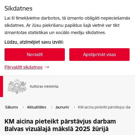
Pāriet uz lapas saturu
Sīkdatnes
Spied
lai meklētu
Enter
Lai šī tīmekļvietne darbotos, tā izmanto obligāti nepieciešamās
sīkdatnes. Ar Jūsu piekrišanu papildus šajā vietnē var tikt
izmantotas statistikas un sociālo mediju sīkdatnes.
Lūdzu, atzīmējiet savu izvēli:
Noraidīt
Apstiprināt visas
Pārvaldīt sīkdatnes
Sākums
Aktualitātes
Jaunumi
KM aicina pieteikt pārstāvjus darb
KM aicina pieteikt pārstāvjus darbam
Balvas vizuālajā mākslā 2025 žūrijā