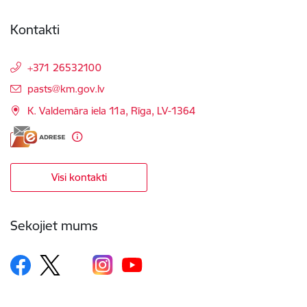
Kontakti
+371 26532100
E-pasts:
pasts@km.gov.lv
K. Valdemāra iela 11a, Rīga, LV-1364
Visi kontakti
Sekojiet mums