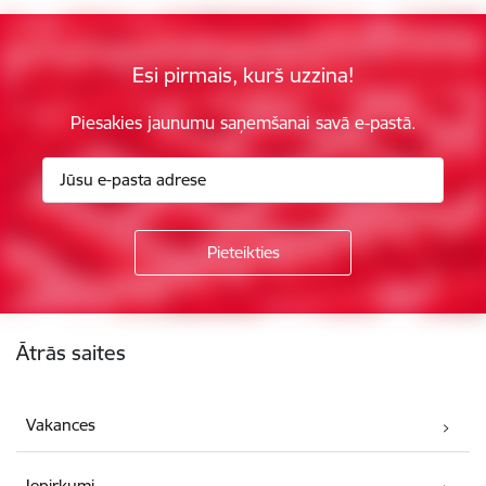
Esi pirmais, kurš uzzina!
Piesakies jaunumu saņemšanai savā e-pastā.
Kājene
Ātrās saites
Vakances
Iepirkumi