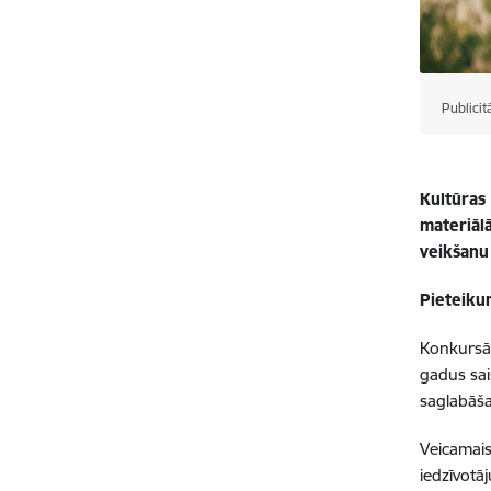
Publicit
Kultūras 
materiāl
veikšanu
Pieteiku
Konkursā 
gadus sai
saglabāš
Veicamais
iedzīvotā