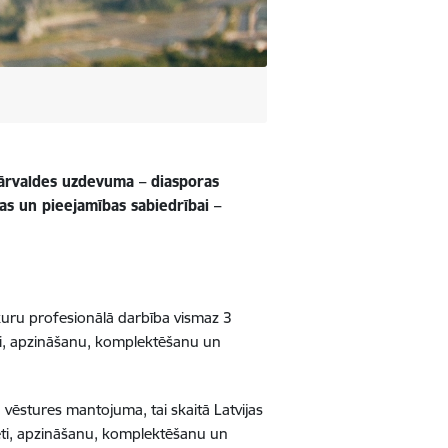
pārvaldes uzdevuma – diasporas
s un pieejamības sabiedrībai –
 kuru profesionālā darbība vismaz 3
ti, apzināšanu, komplektēšanu un
n
vēstures mantojuma, tai skaitā Latvijas
zpēti, apzināšanu, komplektēšanu un