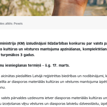
ātes attēls: Pexels
ministrija (KM) izsludinājusi līdzdarbības konkursu
par valsts 
ās kultūras un vēstures mantojuma apzināšanas, komplektēšana
turpmākos 3 gadus.
mu iesniegšanas termiņš – š.g. 17. marts.
aicinātas piedalīties Latvijā reģistrētas biedrības un nodibinājumi,
stīta ar diasporas materiālās kultūras un vēstures mantojuma izpē
anu.
 valsts pārvaldes uzdevums ietver diasporas materiālās kultūras u
ju izceļošanas viļņu vēstures un diasporas latviešu dzīvesstāstu, i