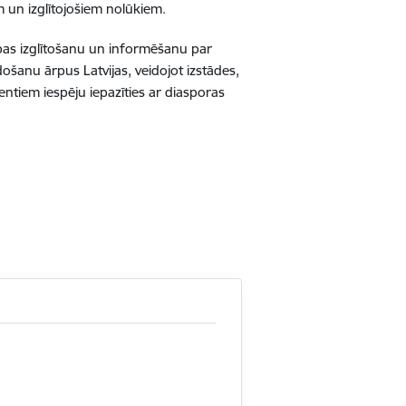
 un izglītojošiem nolūkiem.
rības izglītošanu un informēšanu par
došanu ārpus Latvijas, veidojot izstādes,
ntiem iespēju iepazīties ar diasporas