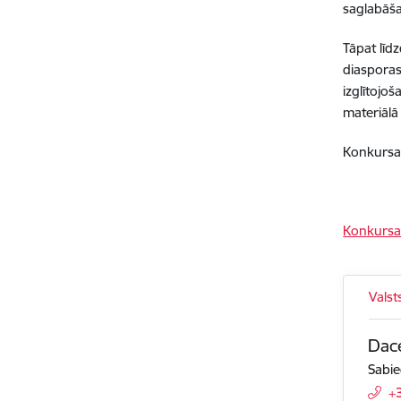
saglabāša
Tāpat līd
diasporas
izglītojo
materiāl
Konkursa
Konkursa
Valst
Dace
Sabie
+