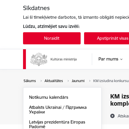
Pāriet uz lapas saturu
Sīkdatnes
Lai šī tīmekļvietne darbotos, tā izmanto obligāti nepiec
Lūdzu, atzīmējiet savu izvēli:
Noraidīt
Apstiprināt visas
Par mums
Sākums
Aktualitātes
Jaunumi
KM izsludina konkursu
KM izs
Notikumu kalendārs
komple
Atbalsts Ukrainai / Підтримка
України
Atska
Latvijas prezidentūra Eiropas
Padomē