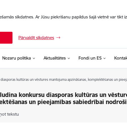
iešamās sīkdatnes. Ar Jūsu piekrišanu papildus šajā vietnē var tikt i
Pārvaldīt sīkdatnes
Nozaru politika
Aktualitātes
Fondi un ES
Kontak
 diasporas kultūras un vēstures mantojuma apzināšanas, komplektēšanas un pieej
ludina konkursu diasporas kultūras un vēstu
ktēšanas un pieejamības sabiedrībai nodroši
ņot tekstu