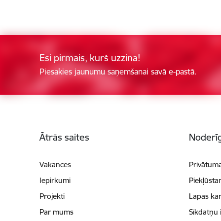
Esi pirmais, kurš uzzina!
Piesakies jaunumu saņemšanai savā e-pastā.
Kājene
Ātrās saites
Noderīg
Vakances
Privātuma
Iepirkumi
Piekļūsta
Projekti
Lapas kar
Par mums
Sīkdatņu 