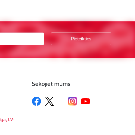
Sekojiet mums
īga, LV-