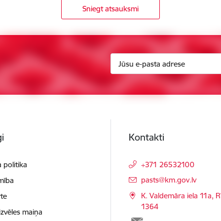
Sniegt atsauksmi
i
Kontakti
 politika
+371 26532100
E-pasts:
pasts@km.gov.lv
mība
K. Valdemāra iela 11a, R
te
1364
izvēles maiņa