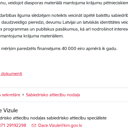
nu, veidojot diasporas materiālā mantojuma krājumu pētnieciskiem
zdarbības līguma slēdzējam noteikts veicināt izpētē balstītu sabied
 daudzveidīgo pieredzi, devumu Latvijai un latviskās identitātes vei
šas programmas un publiskus pasākumus, kā arī nodrošinot interese
ā mantojuma krājuma materiāliem.
 mērķim paredzēts finansējums 40 000 eiro apmērā ik gadu.
 dokumenti
s sekretāre
Sabiedrisko attiecību nodaļa
 Vizule
drisko attiecību nodaļas sabiedrisko attiecību speciāliste
371 29192298
E-pasts:
Dace.Vizule@km.gov.lv