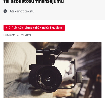
tai atbilstošu finansējumu
Atskaņot tekstu
Publicēts
pirms vairāk nekā 6 gadiem
Publicēts: 26.11.2019.