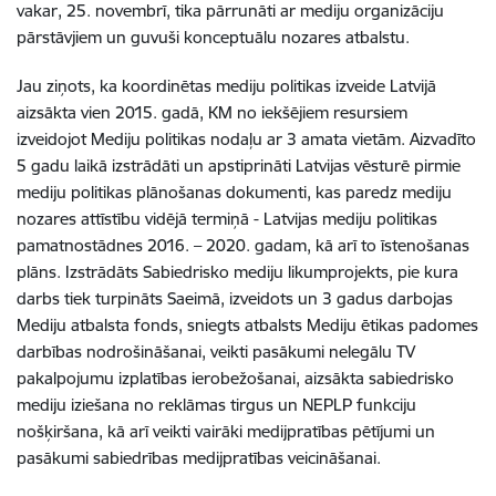
vakar, 25. novembrī, tika pārrunāti ar mediju organizāciju
pārstāvjiem un guvuši konceptuālu nozares atbalstu.
Jau ziņots, ka koordinētas mediju politikas izveide Latvijā
aizsākta vien 2015. gadā, KM no iekšējiem resursiem
izveidojot Mediju politikas nodaļu ar 3 amata vietām. Aizvadīto
5 gadu laikā izstrādāti un apstiprināti Latvijas vēsturē pirmie
mediju politikas plānošanas dokumenti, kas paredz mediju
nozares attīstību vidējā termiņā - Latvijas mediju politikas
pamatnostādnes 2016. – 2020. gadam, kā arī to īstenošanas
plāns. Izstrādāts Sabiedrisko mediju likumprojekts, pie kura
darbs tiek turpināts Saeimā, izveidots un 3 gadus darbojas
Mediju atbalsta fonds, sniegts atbalsts Mediju ētikas padomes
darbības nodrošināšanai, veikti pasākumi nelegālu TV
pakalpojumu izplatības ierobežošanai, aizsākta sabiedrisko
mediju iziešana no reklāmas tirgus un NEPLP funkciju
nošķiršana, kā arī veikti vairāki medijpratības pētījumi un
pasākumi sabiedrības medijpratības veicināšanai.