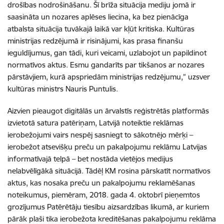
drošības nodrošināšanu. Šī brīža situācija mediju jomā ir
saasināta un nozares aplēses liecina, ka bez pienācīga
atbalsta situācija tuvākajā laikā var kļūt kritiska. Kultūras
ministrijas redzējumā ir risinājumi, kas prasa finanšu
ieguldījumus, gan tādi, kuri veicami, uzlabojot un papildinot
normatīvos aktus. Esmu gandarīts par tikšanos ar nozares
pārstāvjiem, kurā apspriedām ministrijas redzējumu,” uzsver
kultūras ministrs Nauris Puntulis.
Aizvien pieaugot digitālās un ārvalstīs reģistrētās platformās
izvietotā satura patēriņam, Latvijā noteiktie reklāmas
ierobežojumi vairs nespēj sasniegt to sākotnējo mērķi –
ierobežot atsevišķu preču un pakalpojumu reklāmu Latvijas
informatīvajā telpā – bet nostāda vietējos medijus
nelabvēlīgākā situācijā. Tādēļ KM rosina pārskatīt normatīvos
aktus, kas nosaka preču un pakalpojumu reklamēšanas
noteikumus, piemēram, 2018. gada 4. oktobrī pieņemtos
grozījumus Patērētāju tiesību aizsardzības likumā, ar kuriem
pārāk plaši tika ierobežota kreditēšanas pakalpojumu reklāma