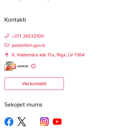
Kontakti
+371 26532100
E-pasts:
pasts@km.gov.lv
K. Valdemāra iela 11a, Rīga, LV-1364
Visi kontakti
Sekojiet mums