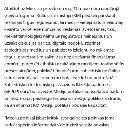
Atbildot uz Ministru prezidenta š.g. 11. novembra rezolūcijā
izteikto lūgumu, Kultūras ministrija (KM) piedāvā pārskatīt
reklāmas tirgus regulējumu, lai mediji - vietējā satura veidotāji
- varētu vairot ieņēmumus no reklāmas izvietošanas, t.sk.,
meklēt tehnoloģiski neitrālus regulatīvos risinājumus un
uzsākt diskusijas par t.s. digitālo nodokli, stiprināt
sabiedriskos medijus un pabeigt to iziešanu no reklāmas
tirgus, paredzot šim solim visa nepieciešamā finansējuma
apmēru, paredzēt atbalstu drukātajiem medijiem un abonētās
preses piegādei, palielināt finansējumu sabiedriski nozīmīga
satura veidošanai komercmedijos, izveidot un nodrošināt
Sabiedrisko elektronisko plašsaziņas līdzekļu padomes
(SEPLP) darbību, izveidot Mediju politikas konsultatīvo padomi
un nodrošināt pastāvīgu tās iesaisti mediju politikas izstrādē,
kā arī stiprināt KM Mediju politikas nodaļas kapacitāti.
“Mediju politikai jābūt kritiski svarīgai valsts politikas jomai,
turklāt spēcīga informatīvā vide ir cieši saistīta ar valsts