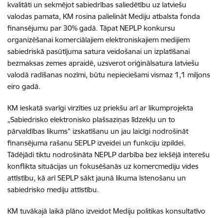
kvalitāti un sekmējot sabiedrības saliedētību uz latviešu
valodas pamata, KM rosina palielināt Mediju atbalsta fonda
finansējumu par 30% gadā. Tāpat NEPLP konkursu
organizēšanai komerciālajiem elektroniskajiem medijiem
sabiedriskā pasūtījuma satura veidošanai un izplatīšanai
bezmaksas zemes apraidē, uzsverot oriģinālsatura latviešu
valodā radīšanas nozīmi, būtu nepieciešami vismaz 1,1 miljons
eiro gadā.
KM ieskatā svarīgi virzīties uz priekšu arī ar likumprojekta
„Sabiedrisko elektronisko plašsaziņas līdzekļu un to
pārvaldības likums” izskatīšanu un jau laicīgi nodrošināt
finansējuma rašanu SEPLP izveidei un funkciju izpildei.
Tādējādi tiktu nodrošināta NEPLP darbība bez iekšējā interešu
konflikta situācijas un fokusēšanās uz komercmediju vides
attīstību, kā arī SEPLP sākt jaunā likuma īstenošanu un
sabiedrisko mediju attīstību.
KM tuvākajā laikā plāno izveidot Mediju politikas konsultatīvo