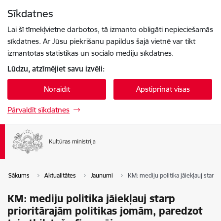
Pāriet uz lapas saturu
Sīkdatnes
Spied
lai meklētu
Enter
Lai šī tīmekļvietne darbotos, tā izmanto obligāti nepieciešamās
sīkdatnes. Ar Jūsu piekrišanu papildus šajā vietnē var tikt
izmantotas statistikas un sociālo mediju sīkdatnes.
Lūdzu, atzīmējiet savu izvēli:
Noraidīt
Apstiprināt visas
Pārvaldīt sīkdatnes
Sākums
Aktualitātes
Jaunumi
KM: mediju politika jāiekļauj starp
KM: mediju politika jāiekļauj starp
prioritārajām politikas jomām, paredzot