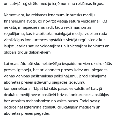
un Latvijā reģistrēto mediju ieņēmumi no reklāmas tirgus.
Ņemot vērā, ka reklāmas ieņēmumi ir būtisks mediju
finansējuma avots, ko novirzīt vietējā satura veidošanai. KM
ieskātā, ir nepieciešams radīt tādu reklāmas jomas
regulējumu, kas ir atbilstošs mainīgajai mediju videi un rada
vienlīdzīgus konkurences apstākļus vietējā tirgū, vienlaikus
ļaujot Latvijas satura veidotājiem un izplatītājiem konkurēt ar
globālā tirgus dalībniekiem.
Lai neatstātu būtisku nelabvēlīgu iespaidu ne vien uz drukātās
preses ilgtspēju, bet arī abonēto preses izdevumu piegādes
vienas vienības pašizmaksas palielinājumu, jārod risinājums
abonētās preses izdevumu piegādes izdevumu
kompensēšanai. Tāpat kā citās pasaules valstīs arī Latvijā
drukātie mediji nevar pastāvēt brīvas konkurences apstākļos
bez atbalsta mehānismiem no valsts puses. Tādēļ svarīgi
nodrošināt ilgtermiņa atbalstu drukātajiem medijiem un
abonētās preses piegādei.