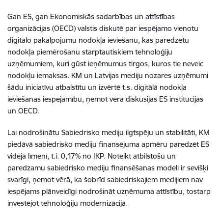
Gan ES, gan Ekonomiskās sadarbības un attīstības
organizācijas (OECD) valstis diskutē par iespējamo vienotu
digitālo pakalpojumu nodokļa ieviešanu, kas paredzētu
nodokļa piemērošanu starptautiskiem tehnoloģiju
uzņēmumiem, kuri gūst ieņēmumus tirgos, kuros tie neveic
nodokļu iemaksas. KM un Latvijas mediju nozares uzņēmumi
šādu iniciatīvu atbalstītu un izvērtē t.s. digitālā nodokļa
ieviešanas iespējamību, ņemot vērā diskusijas ES institūcijās
un OECD.
Lai nodrošinātu Sabiedrisko mediju ilgtspēju un stabilitāti, KM
piedāvā sabiedrisko mediju finansējuma apmēru paredzēt ES
vidējā līmenī, t.i. 0,17% no IKP. Noteikt atbilstošu un
paredzamu sabiedrisko mediju finansēšanas modeli ir sevišķi
svarīgi, ņemot vērā, ka šobrīd sabiedriskajiem medijiem nav
iespējams plānveidīgi nodrošināt uzņēmuma attīstību, tostarp
investējot tehnoloģiju modernizācijā.