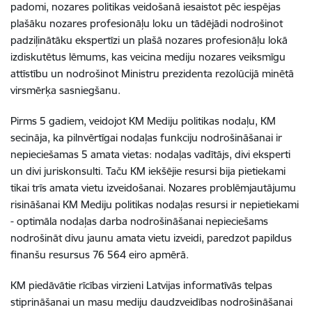
padomi, nozares politikas veidošanā iesaistot pēc iespējas
plašāku nozares profesionāļu loku un tādējādi nodrošinot
padziļinātāku ekspertīzi un plašā nozares profesionāļu lokā
izdiskutētus lēmums, kas veicina mediju nozares veiksmīgu
attīstību un nodrošinot Ministru prezidenta rezolūcijā minētā
virsmērķa sasniegšanu.
Pirms 5 gadiem, veidojot KM Mediju politikas nodaļu, KM
secināja, ka pilnvērtīgai nodaļas funkciju nodrošināšanai ir
nepieciešamas 5 amata vietas: nodaļas vadītājs, divi eksperti
un divi juriskonsulti. Taču KM iekšējie resursi bija pietiekami
tikai trīs amata vietu izveidošanai. Nozares problēmjautājumu
risināšanai KM Mediju politikas nodaļas resursi ir nepietiekami
- optimāla nodaļas darba nodrošināšanai nepieciešams
nodrošināt divu jaunu amata vietu izveidi, paredzot papildus
finanšu resursus 76 564 eiro apmērā.
KM piedāvātie rīcības virzieni Latvijas informatīvās telpas
stiprināšanai un masu mediju daudzveidības nodrošināšanai