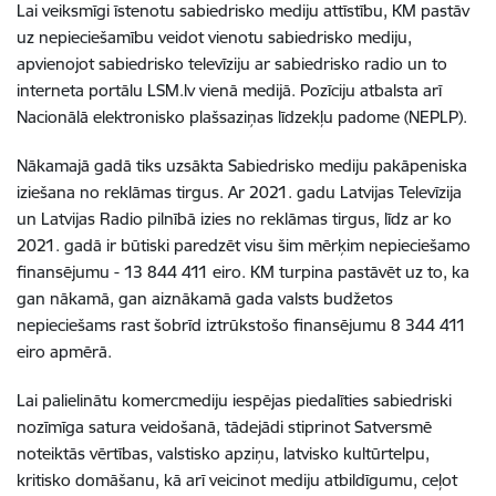
Lai veiksmīgi īstenotu sabiedrisko mediju attīstību, KM pastāv
uz nepieciešamību veidot vienotu sabiedrisko mediju,
apvienojot sabiedrisko televīziju ar sabiedrisko radio un to
interneta portālu LSM.lv vienā medijā. Pozīciju atbalsta arī
Nacionālā elektronisko plašsaziņas līdzekļu padome (NEPLP).
Nākamajā gadā tiks uzsākta Sabiedrisko mediju pakāpeniska
iziešana no reklāmas tirgus. Ar 2021. gadu Latvijas Televīzija
un Latvijas Radio pilnībā izies no reklāmas tirgus, līdz ar ko
2021. gadā ir būtiski paredzēt visu šim mērķim nepieciešamo
finansējumu - 13 844 411 eiro. KM turpina pastāvēt uz to, ka
gan nākamā, gan aiznākamā gada valsts budžetos
nepieciešams rast šobrīd iztrūkstošo finansējumu 8 344 411
eiro apmērā.
Lai palielinātu komercmediju iespējas piedalīties sabiedriski
nozīmīga satura veidošanā, tādejādi stiprinot Satversmē
noteiktās vērtības, valstisko apziņu, latvisko kultūrtelpu,
kritisko domāšanu, kā arī veicinot mediju atbildīgumu, ceļot