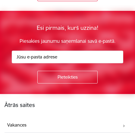
Esi pirmais, kurš uzzina!
Piesakies jaunumu saņemšanai savā e-pastā.
Kājene
Ātrās saites
Vakances