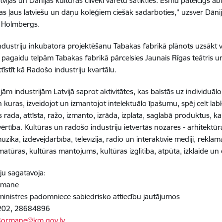
vijas un Dānijas kultūras cilvēki varētu satikties. Esmu pateicīgs ab
kas ļaus latviešu un dāņu kolēģiem ciešāk sadarboties,” uzsver Dānij
 Holmbergs.
dustriju inkubatora projektēšanu Tabakas fabrikā plānots uzsākt 
 pagaidu telpām Tabakas fabrikā pārcelsies Jaunais Rīgas teātris u
tīstīt kā Radošo industriju kvartālu.
jām industrijām Latvijā saprot aktivitātes, kas balstās uz individu
n kuras, izveidojot un izmantojot intelektuālo īpašumu, spēj celt lab
as rada, attīsta, ražo, izmanto, izrāda, izplata, saglabā produktus,
vērtība. Kultūras un radošo industriju ietvertās nozares - arhitektūra,
zika, izdevējdarbība, televīzija, radio un interaktīvie mediji, reklā
tūras, kultūras mantojums, kultūras izglītība, atpūta, izklaide un 
ju sagatavoja:
rmane
ministres padomniece sabiedrisko attiecību jautājumos
202, 28684896
Bormane@km.gov.lv