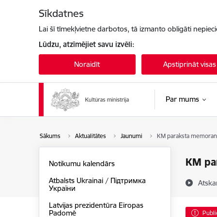
Pāriet uz lapas saturu
Sīkdatnes
Lai šī tīmekļvietne darbotos, tā izmanto obligāti nepiec
Lūdzu, atzīmējiet savu izvēli:
Noraidīt
Apstiprināt visas
Par mums
Sākums
Aktualitātes
Jaunumi
KM paraksta memorandu
KM par
Notikumu kalendārs
Atbalsts Ukrainai / Підтримка
Atska
України
Latvijas prezidentūra Eiropas
Padomē
Publi