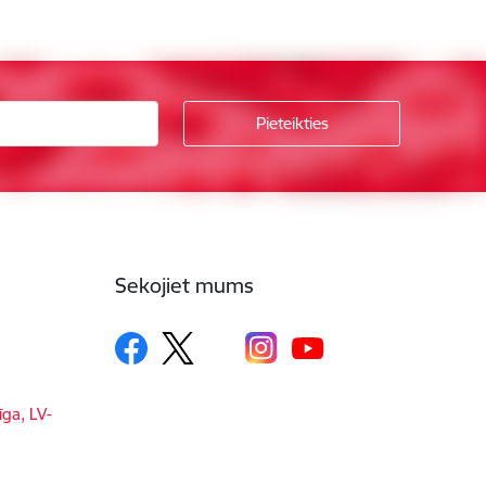
Sekojiet mums
īga, LV-