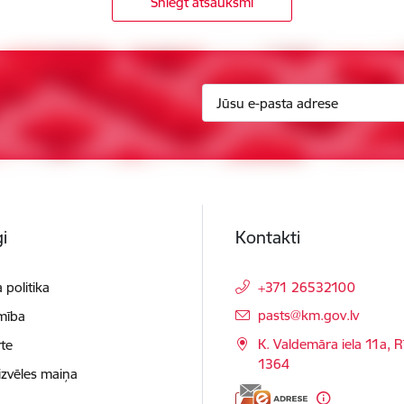
Sniegt atsauksmi
i
Kontakti
 politika
+371 26532100
E-pasts:
pasts@km.gov.lv
mība
K. Valdemāra iela 11a, R
te
1364
izvēles maiņa