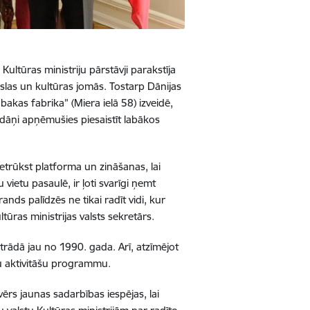
Kultūras ministriju pārstāvji parakstīja
las un kultūras jomās. Tostarp Dānijas
kas fabrika” (Miera ielā 58) izveidē,
t dāņi apņēmušies piesaistīt labākos
ietrūkst platforma un zināšanas, lai
vietu pasaulē, ir ļoti svarīgi ņemt
ds palīdzēs ne tikai radīt vidi, kur
tūras ministrijas valsts sekretārs.
 strādā jau no 1990. gada. Arī, atzīmējot
itu aktivitāšu programmu.
ērs jaunas sadarbības iespējas, lai