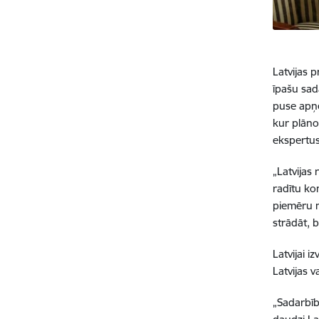
Latvijas p
īpašu sad
puse apņe
kur plāno 
ekspertus
„Latvijas
radītu ko
piemēru n
strādāt, b
Latvijai i
Latvijas 
„Sadarbīb