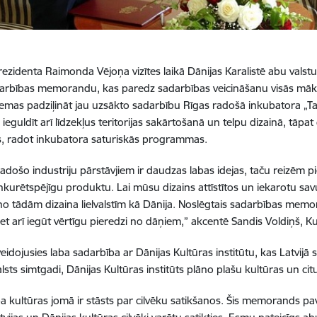
rezidenta Raimonda Vējoņa vizītes laikā Dānijas Karalistē abu valstu 
arbības memorandu, kas paredz sadarbības veicināšanu visās māks
mas padziļināt jau uzsākto sadarbību Rīgas radošā inkubatora „Taba
ieguldīt arī līdzekļus teritorijas sakārtošanā un telpu dizainā, tāpa
, radot inkubatora saturiskās programmas.
 radošo industriju pārstāvjiem ir daudzas labas idejas, taču reizēm p
nkurētspējīgu produktu. Lai mūsu dizains attīstītos un iekarotu savu 
o tādām dizaina lielvalstīm kā Dānija. Noslēgtais sadarbības memoran
et arī iegūt vērtīgu pieredzi no dāņiem,” akcentē Sandis Voldiņš, Kul
zveidojusies laba sadarbība ar Dānijas Kultūras institūtu, kas Latvijā
valsts simtgadi, Dānijas Kultūras institūts plāno plašu kultūras un c
a kultūras jomā ir stāsts par cilvēku satikšanos. Šis memorands pav