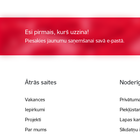
Esi pirmais, kurš uzzina!
Piesakies jaunumu saņemšanai savā e-pastā.
Kājene
Ātrās saites
Noderīg
Vakances
Privātuma
Iepirkumi
Piekļūsta
Projekti
Lapas kar
Par mums
Sīkdatņu 