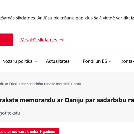
iešamās sīkdatnes. Ar Jūsu piekrišanu papildus šajā vietnē var tikt i
Pārvaldīt sīkdatnes
Nozaru politika
Aktualitātes
Fondi un ES
Kontak
 ar Dāniju par sadarbību radošo industriju jomā
aksta memorandu ar Dāniju par sadarbību ra
ņot tekstu
cēts
pirms vairāk nekā 9 gadiem