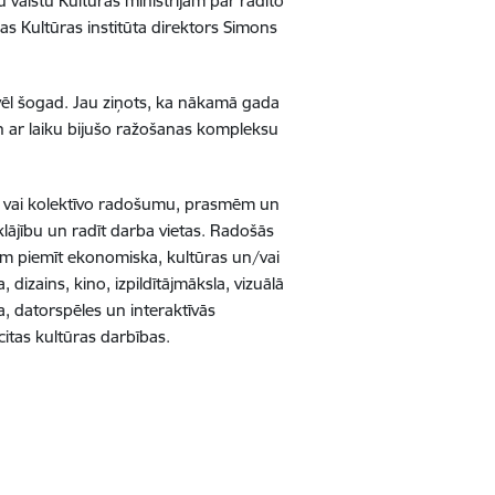
u valstu Kultūras ministrijām par radīto
as Kultūras institūta direktors Simons
vēl šogad. Jau ziņots, ka nākamā gada
n ar laiku bijušo ražošanas kompleksu
ālo vai kolektīvo radošumu, prasmēm un
klājību un radīt darba vietas. Radošās
 kam piemīt ekonomiska, kultūras un/vai
 dizains, kino, izpildītājmāksla, vizuālā
ma, datorspēles un interaktīvās
citas kultūras darbības.