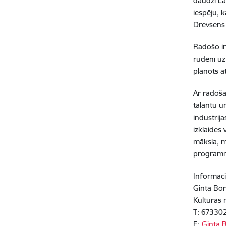
daudzi Lat
iespēju, 
Drevsens
Radošo in
rudenī uz
plānots at
Ar radoša
talantu u
industrij
izklaides 
māksla, mū
programma
Informāci
Ginta Bo
Kultūras 
T: 67330
E:
Ginta.