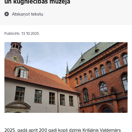
un kuģniecības muzejā
Atskaņot tekstu
Publicēts: 13.10.2025.
2025. gadā aprit 200 gadi kopš dzimis Krišjānis Valdemārs