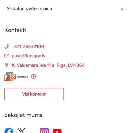
Sīkdatņu izvēles maiņa
Kontakti
+371 26532100
E-pasts:
pasts@km.gov.lv
K. Valdemāra iela 11a, Rīga, LV-1364
Visi kontakti
Sekojiet mums