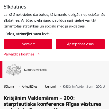
Pāriet uz lapas saturu
Sīkdatnes
Spied
lai meklētu
Enter
Lai šī tīmekļvietne darbotos, tā izmanto obligāti nepieciešamās
sīkdatnes. Ar Jūsu piekrišanu papildus šajā vietnē var tikt
izmantotas statistikas un sociālo mediju sīkdatnes.
Lūdzu, atzīmējiet savu izvēli:
Noraidīt
Apstiprināt visas
Pārvaldīt sīkdatnes
Sākums
Aktualitātes
Jaunumi
Krišjānim Valdemāram – 200: star
Krišjānim Valdemāram – 200:
starptautiska konference Rīgas vēstures