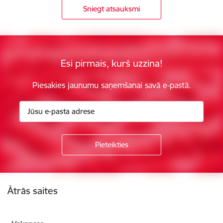
Sniegt atsauksmi
Esi pirmais, kurš uzzina!
Piesakies jaunumu saņemšanai savā e-pastā.
Kājene
Ātrās saites