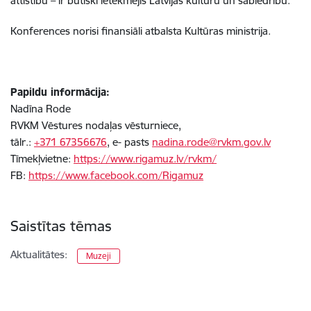
attīstību – ir būtiski ietekmējis Latvijas kultūru un sabiedrību.
Konferences norisi finansiāli atbalsta Kultūras ministrija.
Papildu informācija:
Nadīna Rode
RVKM Vēstures nodaļas vēsturniece,
tālr.:
+371 67356676
, e- pasts
nadina.rode@rvkm.gov.lv
Tīmekļvietne:
https://www.rigamuz.lv/rvkm/
FB:
https://www.facebook.com/Rigamuz
Saistītas tēmas
Aktualitātes:
Muzeji