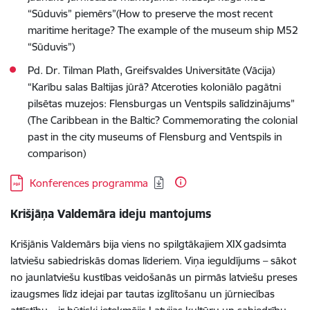
“Sūduvis” piemērs”(How to preserve the most recent
maritime heritage? The example of the museum ship M52
“Sūduvis”)
Pd. Dr. Tilman Plath, Greifsvaldes Universitāte (Vācija)
“Karību salas Baltijas jūrā? Atceroties koloniālo pagātni
pilsētas muzejos: Flensburgas un Ventspils salīdzinājums”
(The Caribbean in the Baltic? Commemorating the colonial
past in the city museums of Flensburg and Ventspils in
comparison)
Lejupielādēt:
Konferences programma
Krišjāņa Valdemāra ideju mantojums
Krišjānis Valdemārs bija viens no spilgtākajiem XIX gadsimta
latviešu sabiedriskās domas līderiem. Viņa ieguldījums – sākot
no jaunlatviešu kustības veidošanās un pirmās latviešu preses
izaugsmes līdz idejai par tautas izglītošanu un jūrniecības