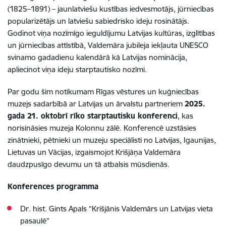
(1825–1891) – jaunlatviešu kustības iedvesmotājs, jūrniecības
popularizētājs un latviešu sabiedrisko ideju rosinātājs.
Godinot viņa nozīmīgo ieguldījumu Latvijas kultūras, izglītības
un jūrniecības attīstībā, Valdemāra jubileja iekļauta UNESCO
svinamo gadadienu kalendārā kā Latvijas nominācija,
apliecinot viņa ideju starptautisko nozīmi.
Par godu šim notikumam Rīgas vēstures un kuģniecības
muzejs sadarbībā ar Latvijas un ārvalstu partneriem
2025.
gada 21. oktobrī rīko starptautisku konferenci
, kas
norisināsies muzeja Kolonnu zālē. Konferencē uzstāsies
zinātnieki, pētnieki un muzeju speciālisti no Latvijas, Igaunijas,
Lietuvas un Vācijas, izgaismojot Krišjāņa Valdemāra
daudzpusīgo devumu un tā atbalsis mūsdienās.
Konferences programma
Dr. hist. Gints Apals “Krišjānis Valdemārs un Latvijas vieta
pasaulē”