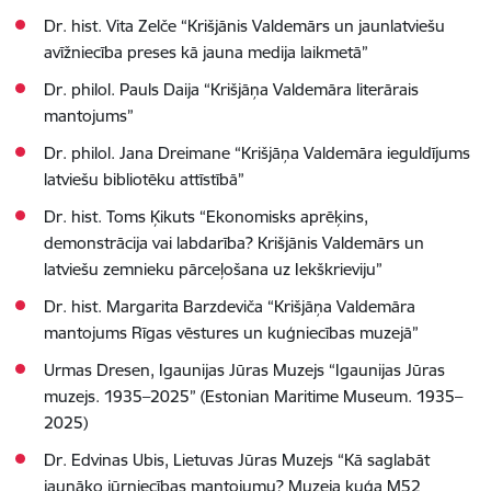
Dr. hist. Vita Zelče “Krišjānis Valdemārs un jaunlatviešu
avīžniecība preses kā jauna medija laikmetā”
Dr. philol. Pauls Daija “Krišjāņa Valdemāra literārais
mantojums”
Dr. philol. Jana Dreimane “Krišjāņa Valdemāra ieguldījums
latviešu bibliotēku attīstībā”
Dr. hist. Toms Ķikuts “Ekonomisks aprēķins,
demonstrācija vai labdarība? Krišjānis Valdemārs un
latviešu zemnieku pārceļošana uz Iekškrieviju”
Dr. hist. Margarita Barzdeviča “Krišjāņa Valdemāra
mantojums Rīgas vēstures un kuģniecības muzejā”
Urmas Dresen, Igaunijas Jūras Muzejs “Igaunijas Jūras
muzejs. 1935–2025” (Estonian Maritime Museum. 1935–
2025)
Dr. Edvinas Ubis, Lietuvas Jūras Muzejs “Kā saglabāt
jaunāko jūrniecības mantojumu? Muzeja kuģa M52