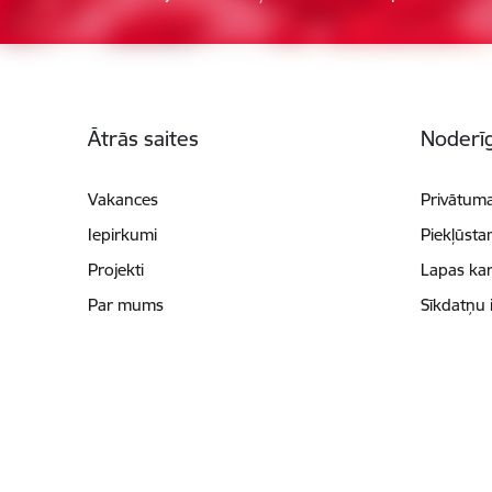
Kājene
Ātrās saites
Noderīg
Vakances
Privātuma
Iepirkumi
Piekļūsta
Projekti
Lapas kar
Par mums
Sīkdatņu 