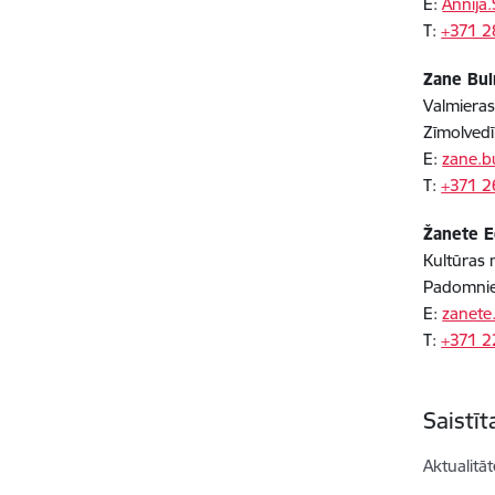
E:
Annija
T:
+371 
Zane Bul
Valmieras
Zīmolvedī
E:
zane.b
T:
+371 
Žanete E
Kultūras 
Padomniec
E:
zanete
T:
+371 
Saistī
Aktualitāt