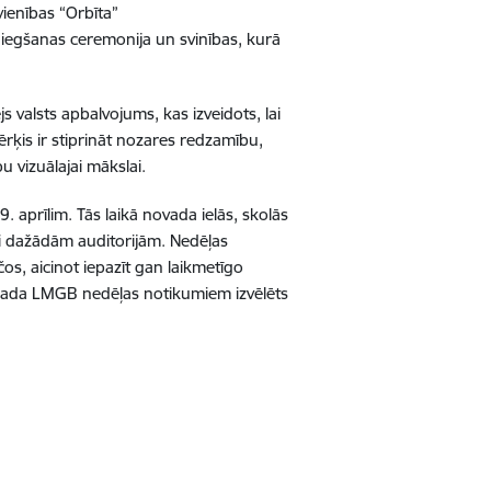
vienības “Orbīta”
iegšanas ceremonija un svinības, kurā
js valsts apbalvojums, kas izveidots, lai
ķis ir stiprināt nozares redzamību,
u vizuālajai mākslai.
. aprīlim. Tās laikā novada ielās, skolās
mi dažādām auditorijām. Nedēļas
s, aicinot iepazīt gan laikmetīgo
šīgada LMGB nedēļas notikumiem izvēlēts