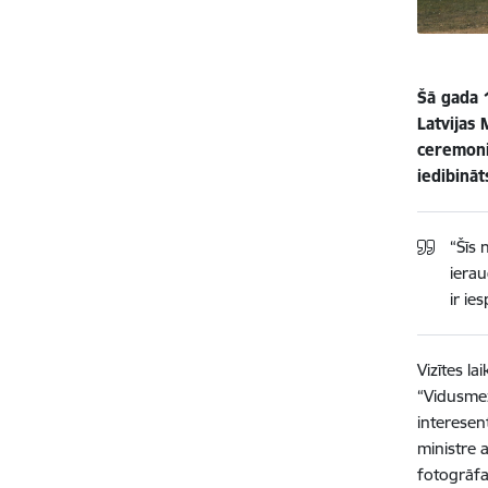
Šā gada 
Latvijas
ceremonij
iedibināt
“Šīs 
ierau
ir ie
Vizītes l
“Vidusmež
interesen
ministre 
fotogrāfa