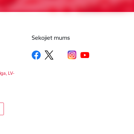
Sekojiet mums
īga, LV-