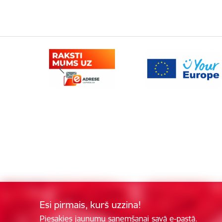
Esi pirmais, kurš uzzina!
Piesakies jaunumu saņemšanai savā e-pastā.