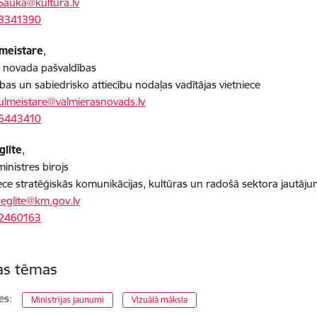
.Sauka@kultura.lv
28341390
meistare
,
 novada pašvaldības
bas un sabiedrisko attiecību nodaļas vadītājas vietniece
ulmeistare@valmierasnovads.lv
26443410
glīte
,
ministres birojs
e stratēģiskās komunikācijas, kultūras un radošā sektora jautāj
.eglite@km.gov.lv
22460163
tas tēmas
es:
Ministrijas jaunumi
Vizuālā māksla