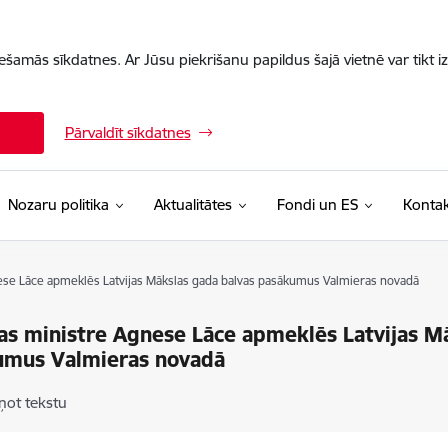
iešamās sīkdatnes. Ar Jūsu piekrišanu papildus šajā vietnē var tikt i
Pārvaldīt sīkdatnes
Nozaru politika
Aktualitātes
Fondi un ES
Kontak
ese Lāce apmeklēs Latvijas Mākslas gada balvas pasākumus Valmieras novadā
as ministre Agnese Lāce apmeklēs Latvijas M
umus Valmieras novadā
ņot tekstu