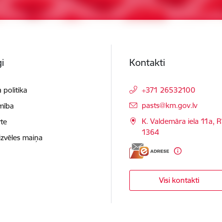
i
Kontakti
 politika
+371 26532100
E-pasts:
pasts@km.gov.lv
mība
K. Valdemāra iela 11a, R
te
1364
izvēles maiņa
Visi kontakti