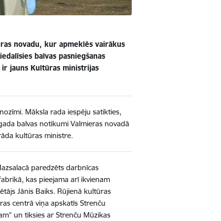
ieras novadu, kur apmeklēs vairākus
edalīsies balvas pasniegšanas
ir jauns Kultūras ministrijas
 nozīmi. Māksla rada iespēju satikties,
s gada balvas notikumi Valmieras novadā
āda kultūras ministre.
 Mazsalacā paredzēts darbnīcas
abrikā, kas pieejama arī ikvienam
ājs Jānis Baiks. Rūjienā kultūras
ūras centrā viņa apskatīs Strenču
tam” un tiksies ar Strenču Mūzikas