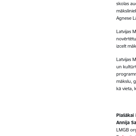
skolas au
mākslinie
Agnese Lā
Latvijas M
novērtētu
izcelt mā
Latvijas 
un kultūr
programmā
mākslu, g
kā vieta,
Plašākai 
Annija S
LMGB org