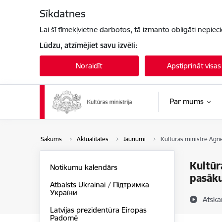
Pāriet uz lapas saturu
Sīkdatnes
Lai šī tīmekļvietne darbotos, tā izmanto obligāti nepiec
Lūdzu, atzīmējiet savu izvēli:
Noraidīt
Apstiprināt visas
Par mums
Sākums
Aktualitātes
Jaunumi
Kultūras ministre Agn
Kultūr
Notikumu kalendārs
pasāk
Atbalsts Ukrainai / Підтримка
України
Atska
Latvijas prezidentūra Eiropas
Padomē