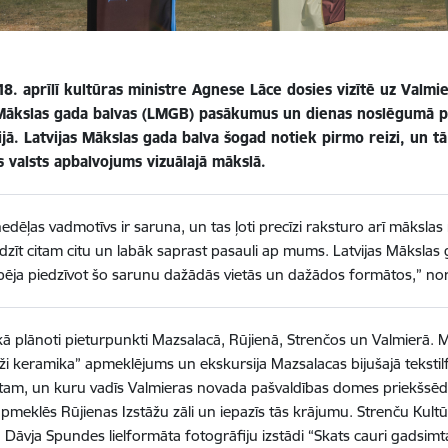
18. aprīlī kultūras ministre Agnese Lāce dosies vizītē uz Valm
 Mākslas gada balvas (LMGB) pasākumus un dienas noslēgumā pi
ā. Latvijas Mākslas gada balva šogad notiek pirmo reizi, un tā 
s valsts apbalvojums vizuālajā mākslā.
nedēļas vadmotīvs ir saruna, un tas ļoti precīzi raksturo arī mākslas
dzīt citam citu un labāk saprast pasauli ap mums. Latvijas Māksla
spēja piedzīvot šo sarunu dažādās vietās un dažādos formātos,” nor
aikā plānoti pieturpunkti Mazsalacā, Rūjienā, Strenčos un Valmierā.
i keramika” apmeklējums un ekskursija Mazsalacas bijušajā tekstilf
tam, un kuru vadīs Valmieras novada pašvaldības domes priekšsēdēt
apmeklēs Rūjienas Izstāžu zāli un iepazīs tās krājumu. Strenču Kult
 Dāvja Spundes lielformāta fotogrāfiju izstādi “Skats cauri gadsim