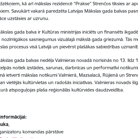
dzēkņiem, kā arī mākslas rezidencē “Prakse” Strenčos tiksies ar ap
kiem. Savukārt vakarā paredzēta Latvijas Mākslas gada balvas pasn
ce uzstāsies ar uzrunu.
ākslas gada balva ir Kultūras ministrijas iniciēts un finansēts ikgadē
 nozīmīgākos sasniegumus vizuālajā mākslā gada griezumā. Tās mēr
kslas procesus visā Latvijā un pievērst plašākas sabiedrības uzmanīb
Mākslas gada balvas nedēļa Valmieras novadā norisinās no 13. līdz 19
telpās notiek izstādes, sarunas, darbnīcas un performatīvi notiku
 ietverti mākslas notikumi Valmierā, Mazsalacā, Rūjienā un Strenčo
an vietējās kultūrvietas un radošās iniciatīvas. Valmieras novads 
 kurā atspoguļojas plaša reģionālās kultūrvides daudzveidība.
informācijai:
auka
,
anizatoru komandas pārstāve