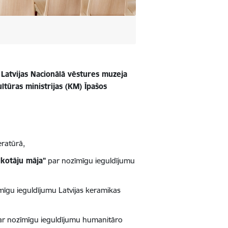
 Latvijas Nacionālā vēstures muzeja
ltūras ministrijas (KM) Īpašos
eratūrā,
lkotāju māja"
par nozīmīgu ieguldījumu
mīgu ieguldījumu Latvijas keramikas
r nozīmīgu ieguldījumu humanitāro