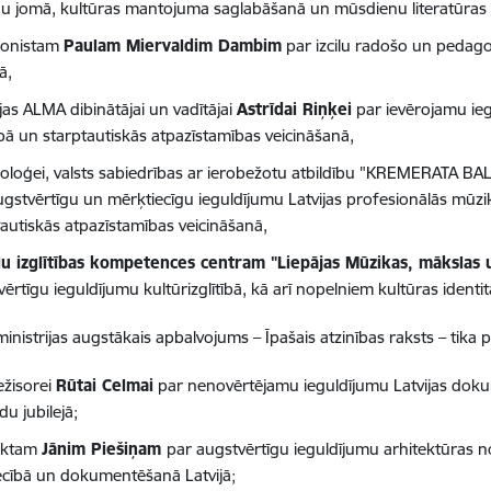
ņu jomā, kultūras mantojuma saglabāšanā un mūsdienu literatūras pr
onistam
Paulam Miervaldim Dambim
par izcilu radošo un pedago
ā,
jas ALMA dibinātājai un vadītājai
Astrīdai Riņķei
par ievērojamu ieg
ībā un starptautiskās atpazīstamības veicināšanā,
oloģei, valsts sabiedrības ar ierobežotu atbildību "KREMERATA BAL
ugstvērtīgu un mērķtiecīgu ieguldījumu Latvijas profesionālās mūz
tautiskās atpazīstamības veicināšanā,
u izglītības kompetences centram "Liepājas Mūzikas, mākslas u
ērtīgu ieguldījumu kultūrizglītībā, kā arī nopelniem kultūras identit
ministrijas augstākais apbalvojums – Īpašais atzinības raksts – tika 
ežisorei
Rūtai Celmai
par nenovērtējamu ieguldījumu Latvijas dokum
u jubilejā;
ektam
Jānim Piešiņam
par augstvērtīgu ieguldījumu arhitektūras n
ecībā un dokumentēšanā Latvijā;