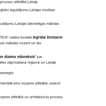
ocesu attīstībā Latvijā,
ģisko ieguldījumu Latvijas mūzikas
uldījumu Latvijas laikmetīgās mākslas
TICA" valdes loceklei
Ingrīdai Zemzarei
ikas mākslas nozarē un tās
n dizaina vidusskola"
par
ātes stiprināšanā reģionā un Latvijā.
pasniegts:
entālā kino nozares attīstībā, sveicot
ozares attīstībā un arhitektūras procesu