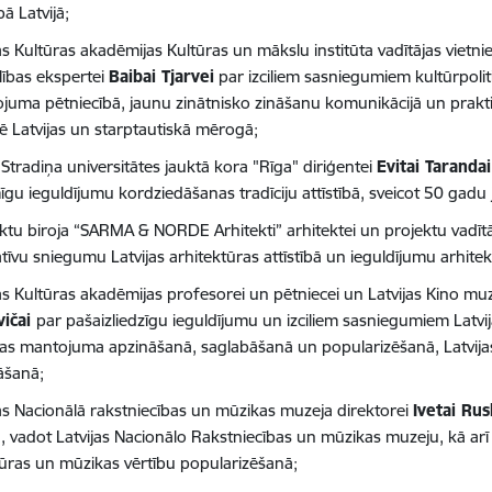
ībā Latvijā;
as Kultūras akadēmijas Kultūras un mākslu institūta vadītājas vietnie
lības ekspertei
Baibai Tjarvei
par izciliem sasniegumiem kultūrpoliti
juma pētniecībā, jaunu zinātnisko zināšanu komunikācijā un prakti
ē Latvijas un starptautiskā mērogā;
Stradiņa universitātes jauktā kora "Rīga" diriģentei
Evitai Taranda
gu ieguldījumu kordziedāšanas tradīciju attīstībā, sveicot 50 gadu j
ektu biroja “SARMA & NORDE Arhitekti” arhitektei un projektu vadīt
atīvu sniegumu Latvijas arhitektūras attīstībā un ieguldījumu arhite
jas Kultūras akadēmijas profesorei un pētniecei un Latvijas Kino muz
vičai
par pašaizliedzīgu ieguldījumu un izciliem sasniegumiem Latvij
as mantojuma apzināšanā, saglabāšanā un popularizēšanā, Latvijas 
āšanā;
jas Nacionālā rakstniecības un mūzikas muzeja direktorei
Ivetai Ru
, vadot Latvijas Nacionālo Rakstniecības un mūzikas muzeju, kā arī
atūras un mūzikas vērtību popularizēšanā;