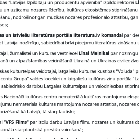
bas “Latvijas Izpildītāju un producentu apvienība” izpilddirektorei
L
u un uzticamu nozares līderību, kultūras ekosistēmas stiprināšanu
ošanu, nodrošinot gan mūzikas nozares profesionālo attīstību, gan p
sos;
jas un latviešu literatūras portāla literatura.lv komandai
par des
ot Latvijai nozīmīgu, sabiedrībai brīvi pieejamu literatūras zināša
ājai, žurnālistei un kultūras vēstniecei
Līnai Meļnikai
par nozīmīgu i
anā un atpazīstamības veicināšanā Ukrainā un Ukrainas civiliedzīvotā
iskās kultūrtelpas veidotājai, latgaliešu kultūras kustības "Volūda" p
centu Grupa” valdes loceklei un latgaliešu kultūras ziņu portāla "L
u sabiedrisko darbību Latgales kultūrtelpas un valodniecības stipri
jas Nacionālā kultūras centra nemateriālā kultūras mantojuma eksp
dījumu nemateriālā kultūras mantojuma nozares attīstībā, nozares
rizēšanā kā Latvijā, tā starptautiski;
ai
"VFS Films"
par izcilu darbu Latvijas filmu nozares un kultūras d
sionāla starptautiskā prestiža vairošanā;