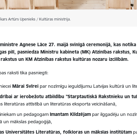
kars Artūrs Upenieks / Kultūras ministrija.
 ministre Agnese Lāce 27. maijā svinīgā ceremonijā, kas notika
gas pilī, pasniedza Ministru kabineta (MK) Atzinības rakstus, Ku
 rakstus un KM Atzinības rakstus kultūras nozaru izcilībām.
as raksti tika pasniegti:
niecei
Mārai Svīrei
par nozīmīgu ieguldījumu Latvijas kultūrā un lit
drībai ar ierobežotu atbildību "Starptautiskā Rakstnieku un tu
as literatūras attīstībā un literatūras eksporta veicināšanā,
liniekam un pedagogam
Imantam Klīdzējam
par ilggadēju un nozī
ā un mākslas pedagoģijā,
jas Universitātes Literatūras, folkloras un mākslas institūtam
pa