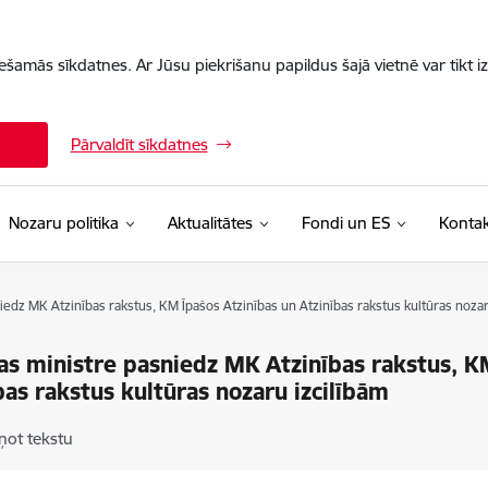
iešamās sīkdatnes. Ar Jūsu piekrišanu papildus šajā vietnē var tikt i
Pārvaldīt sīkdatnes
Nozaru politika
Aktualitātes
Fondi un ES
Kontak
iedz MK Atzinības rakstus, KM Īpašos Atzinības un Atzinības rakstus kultūras nozar
as ministre pasniedz MK Atzinības rakstus, K
bas rakstus kultūras nozaru izcilībām
ņot tekstu