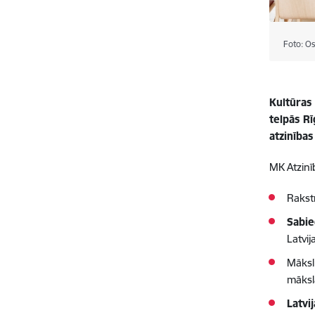
Foto: Os
Kultūras
telpās Rī
atzinības
MK Atzinīb
Rakst
Sabie
Latvij
Māks
māksl
Latvi