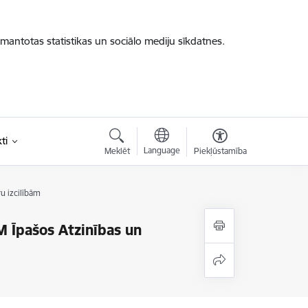
zmantotas statistikas un sociālo mediju sīkdatnes.
ti
Language
Meklēt
Piekļūstamība
u izcilībām
M Īpašos Atzinības un