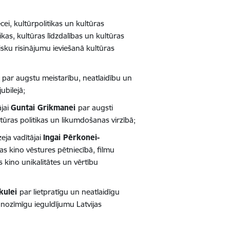
cei, kultūrpolitikas un kultūras
kas, kultūras līdzdalības un kultūras
sku risinājumu ieviešanā kultūras
i
par augstu meistarību, neatlaidību un
ubilejā;
ājai
Guntai Grikmanei
par augsti
ktūras politikas un likumdošanas virzībā;
eja vadītājai
Ingai Pērkonei-
as kino vēstures pētniecībā, filmu
kino unikalitātes un vērtību
skulei
par lietpratīgu un neatlaidīgu
 nozīmīgu ieguldījumu Latvijas