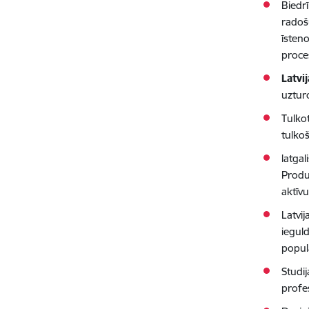
Biedrī
radoš
īsten
proce
Latvi
uztur
Tulkot
tulkoš
latgal
Produ
aktīv
Latvi
iegul
popula
Studij
profe