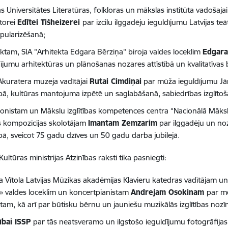
as Universitātes Literatūras, folkloras un mākslas institūta vadošaja
torei
Edītei Tišheizerei
par izcilu ilggadēju ieguldījumu Latvijas te
pularizēšanā;
ektam, SIA "Arhitekta Edgara Bērziņa" biroja valdes loceklim
Edgar
dījumu arhitektūras un plānošanas nozares attīstībā un kvalitatīvas 
Akuratera muzeja vadītājai
Rutai Cimdiņai
par mūža ieguldījumu Jā
tībā, kultūras mantojuma izpētē un saglabāšanā, sabiedrības izglīto
nistam un Mākslu izglītības kompetences centra “Nacionālā Māksl
s kompozīcijas skolotājam
Imantam Zemzarim
par ilggadēju un no
ībā, sveicot 75 gadu dzīves un 50 gadu darba jubilejā.
ultūras ministrijas Atzinības raksti tika pasniegti:
a Vītola Latvijas Mūzikas akadēmijas Klavieru katedras vadītājam
» valdes loceklim un koncertpianistam
Andrejam Osokinam
par mē
stam, kā arī par būtisku bērnu un jauniešu muzikālās izglītības nozī
ībai ISSP
par tās neatsveramo un ilgstošo ieguldījumu fotogrāfijas i