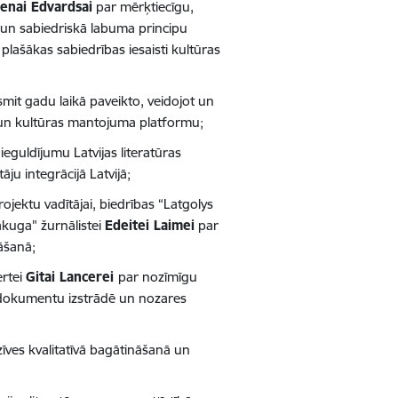
ienai Edvardsai
par mērķtiecīgu,
 un sabiedriskā labuma principu
lašākas sabiedrības iesaisti kultūras
mit gadu laikā paveikto, veidojot un
nu un kultūras mantojuma platformu;
eguldījumu Latvijas literatūras
ju integrācijā Latvijā;
rojektu vadītājai, biedrības “Latgolys
akuga" žurnālistei
Edeitei Laimei
par
nāšanā;
ertei
Gitai Lancerei
par nozīmīgu
 dokumentu izstrādē un nozares
zīves kvalitatīvā bagātināšanā un