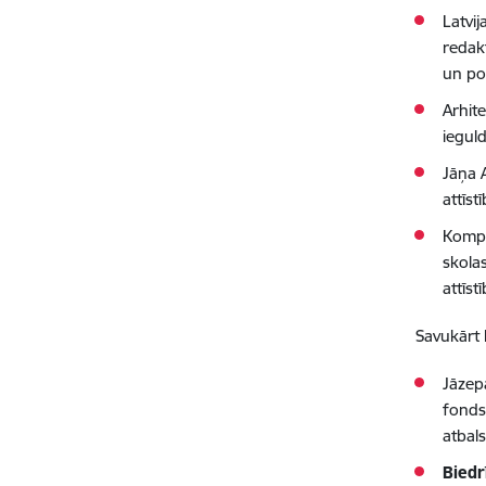
Latvij
redak
un po
Arhit
iegul
Jāņa 
attīs
Kompo
skola
attīst
Savukārt K
Jāzep
fonds
atbal
Biedr