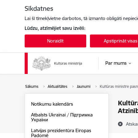
Pāriet uz lapas saturu
Sīkdatnes
Lai šī tīmekļvietne darbotos, tā izmanto obligāti nepiec
Lūdzu, atzīmējiet savu izvēli:
Noraidīt
Apstiprināt visas
Par mums
Sākums
Aktualitātes
Jaunumi
Kultūras ministre pasn
Kultūr
Notikumu kalendārs
Atzinī
Atbalsts Ukrainai / Підтримка
України
Atska
Latvijas prezidentūra Eiropas
Padomē