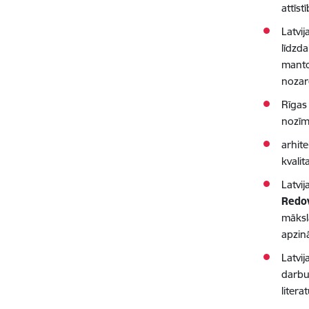
attīst
Latvij
līdzda
manto
nozar
Rīgas 
nozīmī
arhit
kvalit
Latvi
Redo
māksl
apzin
Latvi
darbu
liter