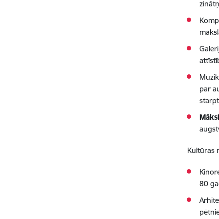
zināt
Komp
māksl
Galeri
attīst
Muzik
par a
starp
Māksl
augstv
Kultūras 
Kinor
80 gad
Arhit
pētni