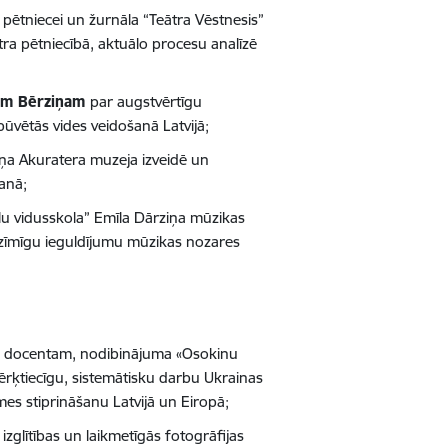
i pētniecei un žurnāla “Teātra Vēstnesis”
ātra pētniecībā, aktuālo procesu analīzē
am Bērziņam
par augstvērtīgu
būvētās vides veidošanā Latvijā;
ņa Akuratera muzeja izveidē un
šanā;
u vidusskola” Emīla Dārziņa mūzikas
zīmīgu ieguldījumu mūzikas nozares
 un docentam, nodibinājuma «Osokinu
rķtiecīgu, sistemātisku darbu Ukrainas
mes stiprināšanu Latvijā un Eiropā;
zglītības un laikmetīgās fotogrāfijas