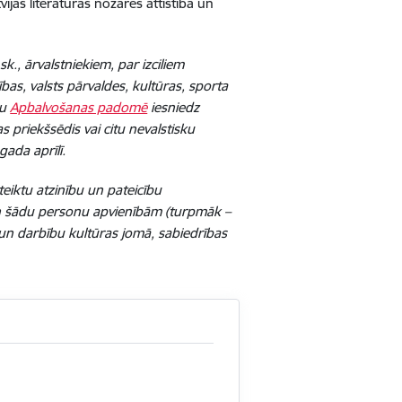
ijas literatūras nozares attīstībā un
sk., ārvalstniekiem, par izciliem
ības, valsts pārvaldes, kultūras, sporta
nu
Apbalvošanas padomē
iesniedz
as priekšsēdis vai citu nevalstisku
gada aprīlī.
zteiktu atzinību un pateicību
un šādu personu apvienībām (turpmāk –
 un darbību kultūras jomā, sabiedrības