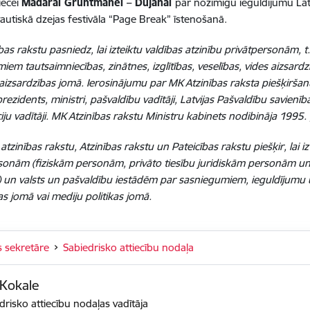
iecei
Madarai Gruntmanei – Dujanai
par nozīmīgu ieguldījumu Latv
tautiskā dzejas festivāla “Page Break” īstenošanā.
as rakstu pasniedz, lai izteiktu valdības atzinību privātpersonām, t.
iem tautsaimniecības, zinātnes, izglītības, veselības, vides aizsardz
 aizsardzības jomā. Ierosinājumu par MK Atzinības raksta piešķirša
rezidents, ministri, pašvaldību vadītāji, Latvijas Pašvaldību savienīb
iju vadītāji. MK Atzinības rakstu Ministru kabinets nodibināja 1995. 
tzinības rakstu, Atzinības rakstu un Pateicības rakstu piešķir, lai i
sonām (fiziskām personām, privāto tiesību juridiskām personām 
)) un valsts un pašvaldību iestādēm par sasniegumiem, ieguldījumu
as jomā vai mediju politikas jomā.
s sekretāre
Sabiedrisko attiecību nodaļa
 Kokale
drisko attiecību nodaļas vadītāja