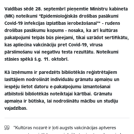
Valdības sēdē 28. septembrī pieņemtie Ministru kabineta
(MK) noteikumi “Epidemioloģiskās drošības pasākumi
Covid-19 infekcijas izplatības ierobežošanai”* - rudens
drošības pasākumu kopums - nosaka, ka arī kultūras
pakalpojumi telpās būs pieejami, tikai uzrādot sertifikātu,
kas apliecina vakcināciju pret Covid-19, vīrusa
pārslimošanu vai negatīvu testa rezultātu. Noteikumi
stāsies spēkā š.g. 11. oktobrī.
Kā izņēmums ir paredzēts bibliotēkās reģistrētajiem
lasītājiem nodrošināt individuālu grāmatu apmaiņu un
iespēju lietot datoru e-pakalpojumu izmantošanai
atbilstoši bibliotēkās noteiktajai kārtībai. Grāmatu
apmaiņa ir būtiska, lai nodrošinātu mācību un studiju
vajadzības.
"Kultūras nozarē ir ļoti augsts vakcinācijas aptveres