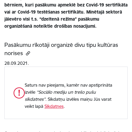
bērniem, kuri pasākumu apmeklē bez Covid-19 sertifikāta
vai ar Covid-19 testēšanas sertifikātu. Minētajā sektorā
jāievēro visi t.s. “dzeltenā režīma” pasākumu
organizēšanā noteiktie drošības nosacījumi.
Pasākumu rīkotāji organizē divu tipu kultūras
norises
28.09.2021.
Saturs nav pieejams, kamēr nav apstiprināta
izvēle
“Sociālo mediju un trešo pušu
sīkdatnes”
. Sīkdatņu izvēles maiņu Jūs varat
veikt lapā
Sīkdatnes
.