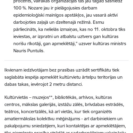
procents, vairākās organizācijās tas jau tagad sasniedz
100 %. Nozare jau ir pielāgojusies darbam
epidemioloģiski mainīgos apstākļos, jau vasarā aktīvi
darbojoties zaļajā un dzeltenajā režīmā. Esmu
pārliecināts, ka nelielās izmaiņas, kas no 11. oktobra tiks
ieviestas, ar izpratni un atbalstu uztvers gan kultūras
norišu rīkotāji, gan apmeklētāji," uzsver kultūras ministrs
Nauris Puntulis.
Ikvienam iedzīvotājam bez prasības uzrādīt sertifikātu tiek
saglabāta iespēja apmeklēt kultūrvietu ārtelpu teritorijas un
dabas takas, ievērojot 2 metru distanci.
Kultūrvietās – muzejos**, bibliotēkās, arhīvos, kultūras
centros, mākslas galerijās, izstāžu zālēs, brīvdabas estrādēs,
teātros, koncertzālēs, kā arī vietās, kur tiek organizēts
amatiermākslas kolektīvu mēģinājums - arī darbiniekiem un
pakalpojumu sniedzējiem, kuri kontaktējas ar apmeklētājiem,
tiks piemērota prasība strādāt ar sadarbspējīgiem vakcināciju,