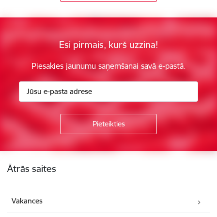
Esi pirmais, kurš uzzina!
Piesakies jaunumu saņemšanai savā e-pastā.
Kājene
Ātrās saites
Vakances