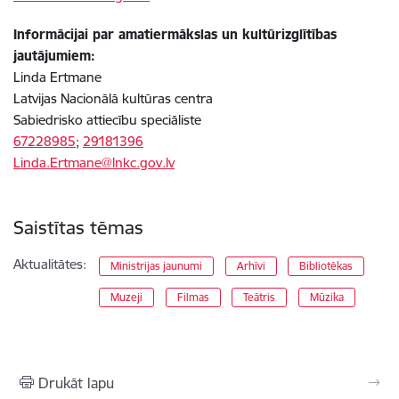
Informācijai par amatiermākslas un kultūrizglītības
jautājumiem:
Linda Ertmane
Latvijas Nacionālā kultūras centra
Sabiedrisko attiecību speciāliste
67228985
;
29181396
Linda.Ertmane@lnkc.gov.lv
Saistītas tēmas
Aktualitātes:
Ministrijas jaunumi
Arhīvi
Bibliotēkas
Muzeji
Filmas
Teātris
Mūzika
Drukāt lapu