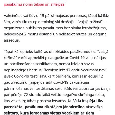
pasākum
u norisi telpās un ārtelpās
.
Vakcinētas vai Covid-19 pārslimojušas personas, tāpat kā līdz
šim, varēs tikties
epidemioloģiski droš
aj
ā
–
“
zaļ
aj
ā
režīm
ā
”
–
organizētos
publiskos
pasākumos
bez skaita ierobežojuma,
neievērojot 2 metru distanci un nelietojot
mutes un deguna
aizsegus.
Tāpat kā iepriekš kultūras un izklaides pasākumus t.s. “zaļajā
režīmā” varēs apmeklēt pieaugušie ar Covid-19 vakcinācijas
un pārslimošanas sertifikātiem, ņemot līdzi arī savus
nepilngadīgos bērnus. Bērniem līdz 12 gadu vecumam nav
jāveic Covid-19 testi, savukārt bērniem, kuri sasnieguši 12
gadu vecumu, jāspēj uzrādīt Covid-19 vakcinācijas,
pārslimošanas vai testēšanas sertifikāts
vai
laboratorijas izziņa
par pēdējo 72 stundu laikā veiktu negatīvu skrīninga testu,
kas veikts izglītības procesa ietvaros.
Ja šāda iespēja tiks
paredzēta, pasākuma rīkotājam jānodrošina atsevišķs
sektors, kurā ierādāmas vietas vecākiem ar tiem