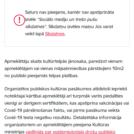
Saturs nav pieejams, kamēr nav apstiprināta
izvēle
“Sociālo mediju un trešo pušu
sīkdatnes”
. Sīkdatņu izvēles maiņu Jūs varat
veikt lapā
Sīkdatnes
.
Apmeklētāju skaits kultūrtelpās jānosaka,
paredzot vienam
apmeklētājam vai vienas mājsaimniecības pārstāvjiem 10m2
no publiski pieejamās telpas platības.
O
rganizēt
os
publisk
os kultūras
pasākum
os
atbilstoši iepriekš
noteiktajai kārtībai
apmeklētāji
arī turpmāk
var
ēs
piedalīties
vienīgi ar derīgiem sertifikātiem, kas apstiprina vakcinācijas vai
Covid-19 pārslimošanas faktu, vai
pir
ms pasākuma veikta
Covid-19 testa negatīvu rezultātu.
Detalizētāka
informācija
organizatoriem
un apmeklētājiem
pieejama
Kultūras
ministrijas
vadlīnijās par
epidemioloģiski drošu publisko