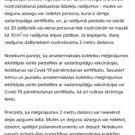
nodrošināšanai plašsaziņas līdzekļu raidījumos – mutes un
deguna aizsegu var nelietot persona, kurai ir derīgs
sadarbspējīgs sertifikāts, un, ja raidījumā piedalās ne vairāk
kā 30 dalībnieki vai vienai personai tiek nodrošināti ne mazāk
2
kā 10 m
no raidījuma telpas platības. Ja iespējams, starp
raidījuma dalībniekiem nodrošināma 2 metru distance.
Noteikumi paredz, ka amatiermākslas kolektīvu mēģinājumos
iekštelpās varēs piedalīties ar sadarbspējīgu vakcinācijas,
testēšanas vai Covid-19 pārslimošanas sertifikātu. Savukārt
bērnu un jauniešu amatiermākslas kolektīvu mēģinājumos
iekštelpās varēs piedalīties ar sadarbspējīgu vakcinācijas vai
Covid-19 pārslimošanas sertifikātu, kā arī rutīnas skrīninga
testu.
Precizēts, ka mēģinājumos 2 metru distanci var neievērot
dejas apguves laikā. Mutes un deguna aizsegus var nelietot,
dziedot, spēlējot pūšaminstrumentu un dejojot. Noteikumi
paredz individuālas nodarbības amatiermākslas kolektīvu