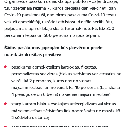
O
rganizētos
pasākumos ja
ukta tipa publikai
–
daļēji
droš
aj
ā,
t.s.
“
dzelten
aj
ā
režīm
ā
”
-
,
kuros piedalās gan vakcinēti, gan
Covid-19 pārslimojuši, gan pirms pasākuma Covid-19 testu
veikuši apmeklētāji, uzrādot atbilstošu digitālo sertifikātu,
pieļaujamais apmeklētāju skaits
turpmāk
n
oteikts
līdz
300
personām telpās un
500
person
ām ārpus telpām
.
Šādos pasākumos joprojām būs jāievēro iepriekš
noteiktās drošības prasības:
pasākum
a apmeklētājiem jāatrodas,
fiksētās
,
p
ersonalizētā
s
sēdvietā
s
(blakus sēdvietās var atrasties ne
vairāk kā 2 personas, kuras nav no vienas
mājsaimniecības, un ne vairāk
kā
10
personas
(tajā skaitā
4 pieaugušie un 6 bērni)
no
vienas mājsaimniecības);
starp katrām blakus esošajām attiecīgi divām vai vienas
mājsaimniecības sēdvietām tiek nodrošināta ne mazāk kā
2 sēdvietu distance;