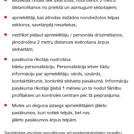
sēdvietas rindās tiek izkārtotas, nodrošinot 2 metru
distancēšanos no priekšā un aizmugurē sēdošajiem;
apmeklētāji, kas atrodas dažādos norobežotos telpas
sektoros, savstarpēji nesatiekas,
nedrīkst pieļaut apmeklētāju / personāla drūzmēšanos
,
jā
nodrošina 2 metru distances ievērošana ārpus
sēdvietām;
pasākuma rīkotājs nodrošina
biļešu personalizāciju. Personalizācija ietver šādu
informāciju par apmeklētāju: vārds, uzvārds,
kontakttālrunis, konkrētā sēdvieta pasākumā. Informāciju
pasākuma rīkotājs glabā 1 mēnesi un to nodot Slimību
profilakses un kontroles centram pēc tā pieprasījuma.
M
utes un deguna aizseg
s
apm
eklētājiem
jālieto
pasākumos, kuri notiek telpās, bet
nav
jālieto pasākumos ārpus telpām
.
Saglabājas esošais regulējums arī epidemioloģisko prasību