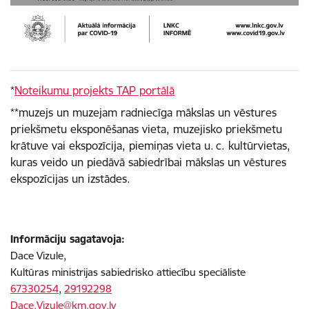
*
Noteikumu projekts TAP portālā
**muzejs
un muzejam radniecīga mākslas un vēstures
priekšmetu eksponēšanas vieta, muzejisko priekšmetu
krātuve vai ekspozīcija, piemiņas vieta u. c. kultūrvietas,
kuras veido un piedāvā sabiedrībai mākslas un vēstures
ekspozīcijas un izstādes.
Informāciju sagatavoja:
Dace Vizule,
Kultūras ministrijas sabiedrisko attiecību speciāliste
67330254
,
29192298
Dace.Vizule@km.gov.lv