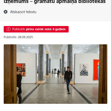
izņēmums – grāmatu apmaiņa bibliotēkās
Atskaņot tekstu
Publicēts
pirms vairāk nekā 4 gadiem
Publicēts: 28.09.2021.