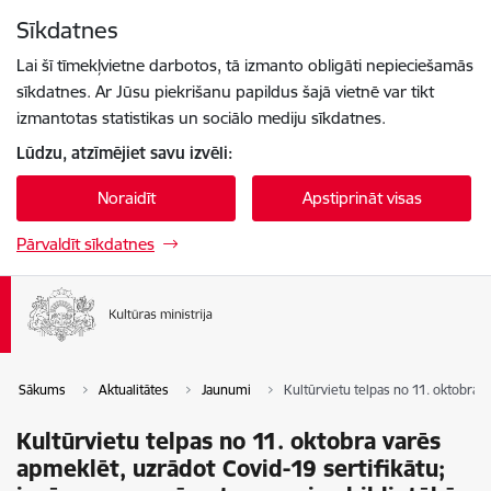
Pāriet uz lapas saturu
Sīkdatnes
Spied
lai meklētu
Enter
Lai šī tīmekļvietne darbotos, tā izmanto obligāti nepieciešamās
sīkdatnes. Ar Jūsu piekrišanu papildus šajā vietnē var tikt
izmantotas statistikas un sociālo mediju sīkdatnes.
Lūdzu, atzīmējiet savu izvēli:
Noraidīt
Apstiprināt visas
Pārvaldīt sīkdatnes
Sākums
Aktualitātes
Jaunumi
Kultūrvietu telpas no 11. oktobra 
Kultūrvietu telpas no 11. oktobra varēs
apmeklēt, uzrādot Covid-19 sertifikātu;