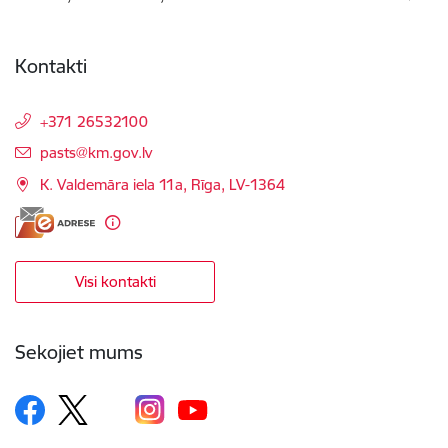
Kontakti
+371 26532100
E-pasts:
pasts@km.gov.lv
K. Valdemāra iela 11a, Rīga, LV-1364
Visi kontakti
Sekojiet mums