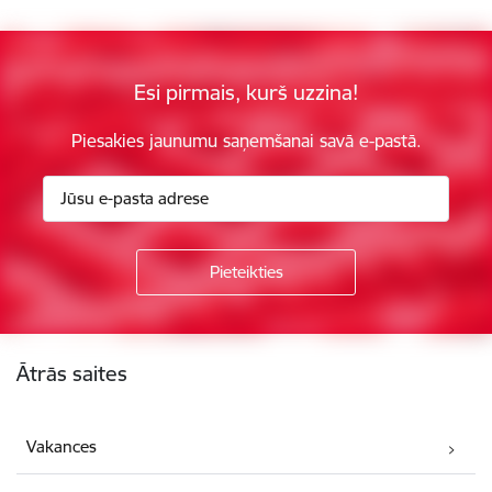
Esi pirmais, kurš uzzina!
Piesakies jaunumu saņemšanai savā e-pastā.
Kājene
Ātrās saites
Vakances