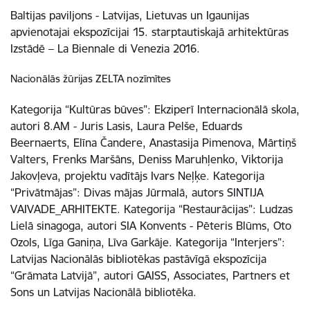
Baltijas paviljons - Latvijas, Lietuvas un Igaunijas
apvienotajai ekspozīcijai 15. starptautiskajā arhitektūras
Izstādē – La Biennale di Venezia 2016.
Nacionālās žūrijas ZELTA nozīmītes
Kategorija “Kultūras būves”: Ekziperī Internacionālā skola,
autori 8.AM - Juris Lasis, Laura Pelše, Eduards
Beernaerts, Elīna Čandere, Anastasija Pimenova, Mārtiņš
Valters, Frenks Maršāns, Deniss Maruhļenko, Viktorija
Jakovļeva, projektu vadītājs Ivars Neļķe. Kategorija
“Privātmājas”: Divas mājas Jūrmalā, autors SINTIJA
VAIVADE_ARHITEKTE. Kategorija “Restaurācijas”: Ludzas
Lielā sinagoga, autori SIA Konvents - Pēteris Blūms, Oto
Ozols, Līga Ganiņa, Līva Garkāje. Kategorija “Interjers”:
Latvijas Nacionālās bibliotēkas pastāvīgā ekspozīcija
“Grāmata Latvijā”, autori GAISS, Associates, Partners et
Sons un Latvijas Nacionālā bibliotēka.