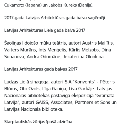
Cukamoto (Japāna) un Jakobs Kureks (Dānija).
2017.gada Latvijas Arhitektūras gada balvu saņēmēji
Latvijas Arhitektūras Lielā gada balva 2017
Šaoliņas lidojošo mūku teātris, autori Austris Mailītis,
Valters Murāns, Ints Menģelis, Kārlis Melzobs, Dina
Suhanova, Andra Odumāne, Jekaterina Olonkina.
Latvijas Arhitektūras gada balvas 2017
Ludzas Lielā sinagoga, autori SIA "Konvents" - Pēteris
Blūms, Oto Ozols, Līga Ganiņa, Līva Garkāje. Latvijas
Nacionālās bibliotēkas pastāvīgā ekspozīcija “Grāmata
Latvijā”, autori GAISS, Associates, Partners et Sons un
Latvijas Nacionālā bibliotēka.
Starptautiskās žūrijas īpašā atzinība