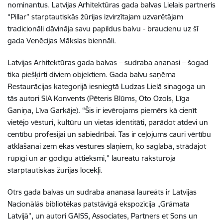
nominantus. Latvijas Arhitektūras gada balvas Lielais partneris
“Pillar” starptautiskās žūrijas izvirzītajam uzvarētājam
tradicionāli dāvināja savu papildus balvu - braucienu uz šī
gada Venēcijas Mākslas biennāli.
Latvijas Arhitektūras gada balvas – sudraba ananasi – šogad
tika piešķirti diviem objektiem. Gada balvu saņēma
Restaurācijas kategorijā iesniegtā Ludzas Lielā sinagoga un
tās autori SIA Konvents (Pēteris Blūms, Oto Ozols, Līga
Ganiņa, Līva Garkāje). “Šis ir ievērojams piemērs kā cienīt
vietējo vēsturi, kultūru un vietas identitāti, parādot atdevi un
centību profesijai un sabiedrībai. Tas ir ceļojums cauri vērtību
atklāšanai zem ēkas vēstures slāņiem, ko saglabā, strādājot
rūpīgi un ar godīgu attieksmi,” laureātu raksturoja
starptautiskās žūrijas locekļi.
Otrs gada balvas un sudraba ananasa laureāts ir Latvijas
Nacionālās bibliotēkas patstāvīgā ekspozīcija „Grāmata
Latvijā”, un autori GAISS, Associates, Partners et Sons un