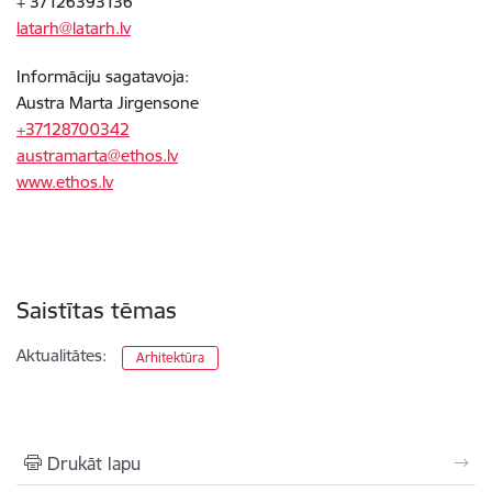
+ 37126393136
latarh@latarh.lv
Informāciju sagatavoja:
Austra Marta Jirgensone
+37128700342
austramarta@ethos.lv
www.ethos.lv
Saistītas tēmas
Aktualitātes:
Arhitektūra
Drukāt lapu