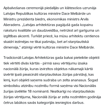
Apbalvošanas ceremonijā piedalījās un klātesošos uzrunāja
Latvijas Republikas kultūras ministre Dace Melbārde un
Ministru prezidenta biedrs, ekonomikas ministrs Arvils
Ašeradens. „Latvijas arhitektūras pagājušā gada kopainu
raksturo kvalitāte un daudzveidība, netrūkst arī garīguma un
izglītības akcenti. Turklāt priecē, ka mūsu arhitektu centienos
skaidri iezīmējas ne tikai pašmāju, bet arī starptautiskā
dimensija,” atzinīgi vērtē kultūras ministre Dace Melbārde.
Tradicionāli Latvijas Arhitektūras gada balvai pieteiktie objekti
tiek vērtēti divās kārtās - pirmā savu vērtējumu izsaka
nacionālā žūrija, kuras izvirzītos objektus nākamajā kārtā
izvērtē īpaši pieaicināti starptautiskas žūrijas pārstāvji, kas
lemj, kuri objekti saņems sudraba un zelta ananasus. Šogad
simbolisku atzinību nozīmīšu formā saņēma visi Nacionālās
žurijas izvēlētie 18 nominanti. Neatkarīgi no starptautiskās
žūrijas vērtējuma, Nacionālā žūrija ar zelta nozīmītēm godināja
četrus labākos savās kategorijās iesniegtos darbus.