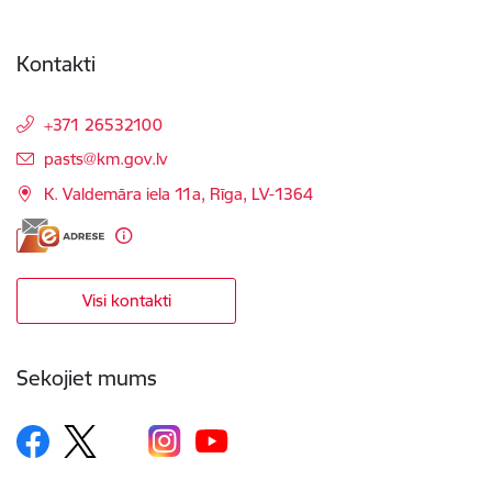
Kontakti
+371 26532100
E-pasts:
pasts@km.gov.lv
K. Valdemāra iela 11a, Rīga, LV-1364
Visi kontakti
Sekojiet mums