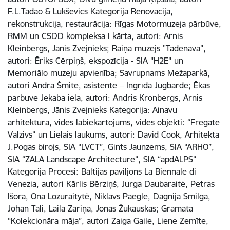
F.L.Tadao & Lukševics Kategorija Renovācija,
rekonstrukcija, restaurācija: Rīgas Motormuzeja pārbūve,
RMM un CSDD kompleksa I kārta, autori: Arnis
Kleinbergs, Jānis Zvejnieks; Raiņa muzejs "Tadenava",
autori: Ēriks Cērpiņš, ekspozīcija - SIA "H2E" un
Memoriālo muzeju apvienība; Savrupnams Mežaparkā,
autori Andra Šmite, asistente – Ingrīda Jugbārde; Ēkas
pārbūve Jēkaba ielā, autori: Andris Kronbergs, Arnis
Kleinbergs, Jānis Zvejnieks Kategorija: Ainavu
arhitektūra, vides labiekārtojums, vides objekti: “Fregate
Valzivs” un Lielais laukums, autori: David Cook, Arhitekta
J.Pogas birojs, SIA “LVCT”, Gints Jaunzems, SIA “ARHO”,
SIA “ZALA Landscape Architecture”, SIA “apdALPS”
Kategorija Procesi: Baltijas paviljons La Biennale di
Venezia, autori Kārlis Bērziņš, Jurga Daubaraitė, Petras
Išora, Ona Lozuraitytė, Niklāvs Paegle, Dagnija Smilga,
Johan Tali, Laila Zariņa, Jonas Žukauskas; Grāmata
“Kolekcionāra māja”, autori Zaiga Gaile, Liene Zemīte,