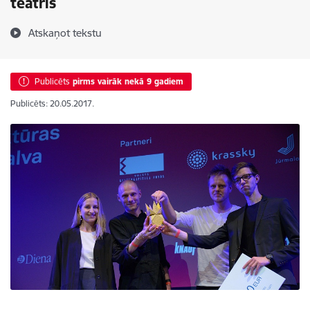
teātris
Atskaņot tekstu
Publicēts
pirms vairāk nekā 9 gadiem
Publicēts: 20.05.2017.