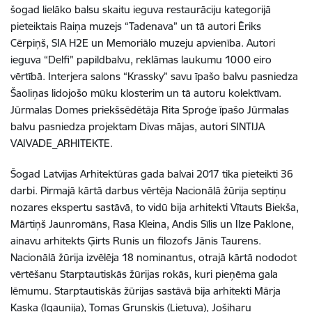
šogad lielāko balsu skaitu ieguva restaurāciju kategorijā
pieteiktais Raiņa muzejs “Tadenava” un tā autori Ēriks
Cērpiņš, SIA H2E un Memoriālo muzeju apvienība. Autori
ieguva “Delfi” papildbalvu, reklāmas laukumu 1000 eiro
vērtībā. Interjera salons “Krassky” savu īpašo balvu pasniedza
Šaoliņas lidojošo mūku klosterim un tā autoru kolektīvam.
Jūrmalas Domes priekšsēdētāja Rita Sproģe īpašo Jūrmalas
balvu pasniedza projektam Divas mājas, autori SINTIJA
VAIVADE_ARHITEKTE.
Šogad Latvijas Arhitektūras gada balvai 2017 tika pieteikti 36
darbi. Pirmajā kārtā darbus vērtēja Nacionālā žūrija septiņu
nozares ekspertu sastāvā, to vidū bija arhitekti Vītauts Biekša,
Mārtiņš Jaunromāns, Rasa Kleina, Andis Sīlis un Ilze Paklone,
ainavu arhitekts Ģirts Runis un filozofs Jānis Taurens.
Nacionālā žūrija izvēlēja 18 nominantus, otrajā kārtā nododot
vērtēšanu Starptautiskās žūrijas rokās, kuri pieņēma gala
lēmumu. Starptautiskās žūrijas sastāvā bija arhitekti Mārja
Kaska (Igaunija), Tomas Grunskis (Lietuva), Jošiharu