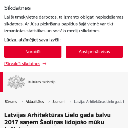
Pāriet uz lapas saturu
Sīkdatnes
Spied
lai meklētu
Enter
Lai šī tīmekļvietne darbotos, tā izmanto obligāti nepieciešamās
sīkdatnes. Ar Jūsu piekrišanu papildus šajā vietnē var tikt
izmantotas statistikas un sociālo mediju sīkdatnes.
Lūdzu, atzīmējiet savu izvēli:
Noraidīt
Apstiprināt visas
Pārvaldīt sīkdatnes
Sākums
Aktualitātes
Jaunumi
Latvijas Arhitektūras Lielo gada b
Latvijas Arhitektūras Lielo gada balvu
2017 saņem Šaoliņas lidojošo mūku