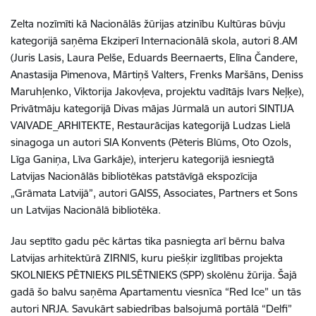
Zelta nozīmīti kā Nacionālās žūrijas atzinību Kultūras būvju
kategorijā saņēma Ekziperī Internacionālā skola, autori 8.AM
(Juris Lasis, Laura Pelše, Eduards Beernaerts, Elīna Čandere,
Anastasija Pimenova, Mārtiņš Valters, Frenks Maršāns, Deniss
Maruhļenko, Viktorija Jakovļeva, projektu vadītājs Ivars Neļķe),
Privātmāju kategorijā Divas mājas Jūrmalā un autori SINTIJA
VAIVADE_ARHITEKTE, Restaurācijas kategorijā Ludzas Lielā
sinagoga un autori SIA Konvents (Pēteris Blūms, Oto Ozols,
Līga Ganiņa, Līva Garkāje), interjeru kategorijā iesniegtā
Latvijas Nacionālās bibliotēkas patstāvīgā ekspozīcija
„Grāmata Latvijā”, autori GAISS, Associates, Partners et Sons
un Latvijas Nacionālā bibliotēka.
Jau septīto gadu pēc kārtas tika pasniegta arī bērnu balva
Latvijas arhitektūrā ZIRNIS, kuru piešķir izglītības projekta
SKOLNIEKS PĒTNIEKS PILSĒTNIEKS (SPP) skolēnu žūrija. Šajā
gadā šo balvu saņēma Apartamentu viesnīca “Red Ice” un tās
autori NRJA. Savukārt sabiedrības balsojumā portālā “Delfi”