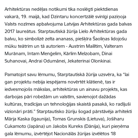
Arhitektūras nedēļas notikumi tika noslēgti piektdienas
vakarā, 19. maijā, kad Dzintaru koncertzālē svinīgi paziņoja
Valsts nozīmes apbalvojuma Latvijas Arhitektūras gada balvas
2017 laureātus. Starptautiskā žūrija Lielo Arhitektūras gada
balvu, ko simbolizē zelta ananass, piešķīra Šaoliņas lidojošu
mūku teātrim un tā autoriem - Austrim Mailītim, Valteram
Murānam, Intam Menģelim, Kārlim Melzobam, Dinai
Suhanovai, Andrai Odumānei, Jekaterinai Olonkinai.
Pamatojot savu lēmumu, Starptautiskā žūrija uzsvēra, ka “lai
gan projektu nebija iespējams novērtēt klātienē, tas ir
iedvesmojošs mākslas, arhitektūras un ainavu projekts, kas
darbojas pāri robežām un valstīm, savienojot dažādas
kultūras, tradīcijas un tehnoloģijas skaistā pasakā, ko radījuši
vizionāri prāti.” Starptautisko žūriju šogad pārstāvēja arhitekti
Mārja Kaska (Igaunija), Tomas Grunskis (Lietuva), Jošiharu
Cukamoto (Japāna) un Jakobs Kureks (Dānija), kuri pieņēma
gala lēmumu, izvērtējot Nacionālās žūrijas izvēlētos 18