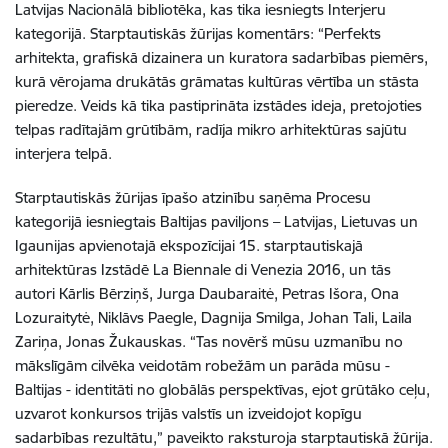
Latvijas Nacionālā bibliotēka, kas tika iesniegts Interjeru
kategorijā. Starptautiskās žūrijas komentārs: “Perfekts
arhitekta, grafiskā dizainera un kuratora sadarbības piemērs,
kurā vērojama drukātās grāmatas kultūras vērtība un stāsta
pieredze. Veids kā tika pastiprināta izstādes ideja, pretojoties
telpas radītajām grūtībām, radīja mikro arhitektūras sajūtu
interjera telpā.
Starptautiskās žūrijas īpašo atzinību saņēma Procesu
kategorijā iesniegtais Baltijas paviljons – Latvijas, Lietuvas un
Igaunijas apvienotajā ekspozīcijai 15. starptautiskajā
arhitektūras Izstādē La Biennale di Venezia 2016, un tās
autori Kārlis Bērziņš, Jurga Daubaraitė, Petras Išora, Ona
Lozuraitytė, Niklāvs Paegle, Dagnija Smilga, Johan Tali, Laila
Zariņa, Jonas Žukauskas. “Tas novērš mūsu uzmanību no
mākslīgām cilvēka veidotām robežām un parāda mūsu -
Baltijas - identitāti no globālās perspektīvas, ejot grūtāko ceļu,
uzvarot konkursos trijās valstīs un izveidojot kopīgu
sadarbības rezultātu,” paveikto raksturoja starptautiskā žūrija.