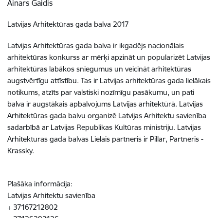
Ainars Gaidis
Latvijas Arhitektūras gada balva 2017
Latvijas Arhitektūras gada balva ir ikgadējs nacionālais
arhitektūras konkurss ar mērķi apzināt un popularizēt Latvijas
arhitektūras labākos sniegumus un veicināt arhitektūras
augstvērtīgu attīstību. Tas ir Latvijas arhitektūras gada lielākais
notikums, atzīts par valstiski nozīmīgu pasākumu, un pati
balva ir augstākais apbalvojums Latvijas arhitektūrā. Latvijas
Arhitektūras gada balvu organizē Latvijas Arhitektu savienība
sadarbībā ar Latvijas Republikas Kultūras ministriju. Latvijas
Arhitektūras gada balvas Lielais partneris ir Pillar, Partneris -
Krassky.
Plašāka informācija:
Latvijas Arhitektu savienība
+ 37167212802