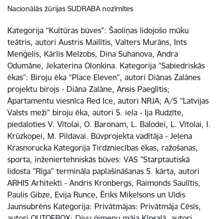
Nacionālās žūrijas SUDRABA nozīmītes
Kategorija “Kultūras būves”: Šaoliņas lidojošo mūku
teātris, autori Austris Mailītis, Valters Murāns, Ints
Menģelis, Kārlis Melzobs, Dina Suhanova, Andra
Odumāne, Jekaterina Olonkina. Kategorija “Sabiedriskās
ēkas”: Biroju ēka “Place Eleven”, autori Diānas Zalānes
projektu birojs - Diāna Zalāne, Ansis Paeglītis;
Apartamentu viesnīca Red Ice, autori NRJA; A/S “Latvijas
Valsts meži” biroju ēka, autori 5. iela - Ija Rudzīte,
piedaloties V. Vītolai, O. Baronam, L. Balodei, L. Vītolai, I.
Krūzkopei, M. Pildavai. Būvprojekta vadītāja - Jeļena
Krasnorucka Kategorija Tirdzniecības ēkas, ražošanas,
sporta, inženiertehniskās būves: VAS "Starptautiskā
lidosta "Rīga" termināļa paplašināšanas 5. kārta, autori
ARHIS Arhitekti - Andris Kronbergs, Raimonds Saulītis,
Paulis Gibze, Evija Runce, Ēriks Miķelsons un Uldis
Jaunsubrēns Kategorija: Privātmājas: Privātmāja Cēsīs,
autori OUTOFBOX; Divu ģimeņu māja Ķīpsalā, autori