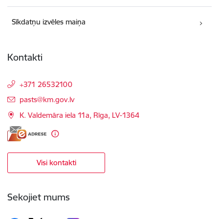
Sīkdatņu izvēles maiņa
Kontakti
+371 26532100
E-pasts:
pasts@km.gov.lv
K. Valdemāra iela 11a, Rīga, LV-1364
Visi kontakti
Sekojiet mums