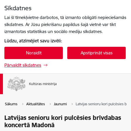
Pāriet uz lapas saturu
Sīkdatnes
Spied
lai meklētu
Enter
Lai šī tīmekļvietne darbotos, tā izmanto obligāti nepieciešamās
sīkdatnes. Ar Jūsu piekrišanu papildus šajā vietnē var tikt
izmantotas statistikas un sociālo mediju sīkdatnes.
Lūdzu, atzīmējiet savu izvēli:
Noraidīt
Apstiprināt visas
Pārvaldīt sīkdatnes
Sākums
Aktualitātes
Jaunumi
Latvijas senioru kori pulcēsies b
Latvijas senioru kori pulcēsies brīvdabas
koncertā Madonā