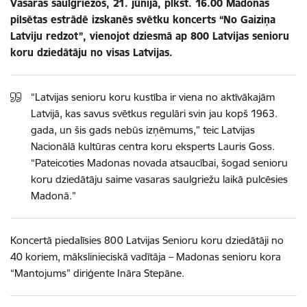
Vasaras saulgriežos, 21. jūnijā, plkst. 16.00 Madonas
pilsētas estrādē izskanēs svētku koncerts “No Gaiziņa
Latviju redzot”, vienojot dziesmā ap 800 Latvijas senioru
koru dziedātāju no visas Latvijas.
“Latvijas senioru koru kustība ir viena no aktīvākajām
Latvijā, kas savus svētkus regulāri svin jau kopš 1963.
gada, un šis gads nebūs izņēmums,” teic Latvijas
Nacionālā kultūras centra koru eksperts Lauris Goss.
“Pateicoties Madonas novada atsaucībai, šogad senioru
koru dziedātāju saime vasaras saulgriežu laikā pulcēsies
Madonā.”
Koncertā piedalīsies 800 Latvijas Senioru koru dziedātāji no
40 koriem, mākslinieciskā vadītāja – Madonas senioru kora
“Mantojums” diriģente Ināra Stepāne.