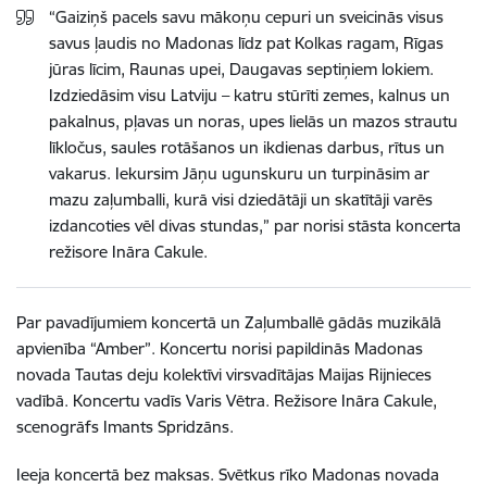
“Gaiziņš pacels savu mākoņu cepuri un sveicinās visus
savus ļaudis no Madonas līdz pat Kolkas ragam, Rīgas
jūras līcim, Raunas upei, Daugavas septiņiem lokiem.
Izdziedāsim visu Latviju – katru stūrīti zemes, kalnus un
pakalnus, pļavas un noras, upes lielās un mazos strautu
līkločus, saules rotāšanos un ikdienas darbus, rītus un
vakarus. Iekursim Jāņu ugunskuru un turpināsim ar
mazu zaļumballi, kurā visi dziedātāji un skatītāji varēs
izdancoties vēl divas stundas,” par norisi stāsta koncerta
režisore Ināra Cakule.
Par pavadījumiem koncertā un Zaļumballē gādās muzikālā
apvienība “Amber”. Koncertu norisi papildinās Madonas
novada Tautas deju kolektīvi virsvadītājas Maijas Rijnieces
vadībā. Koncertu vadīs Varis Vētra. Režisore Ināra Cakule,
scenogrāfs Imants Spridzāns.
Ieeja koncertā bez maksas. Svētkus rīko Madonas novada