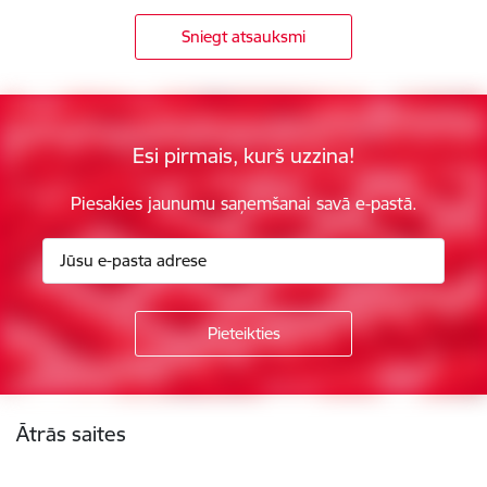
Sniegt atsauksmi
Esi pirmais, kurš uzzina!
Piesakies jaunumu saņemšanai savā e-pastā.
Kājene
Ātrās saites