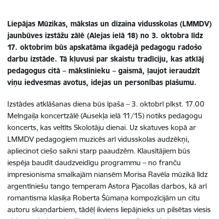
Liepājas Mūzikas, mākslas un dizaina vidusskolas (LMMDV)
jaunbūves izstāžu zālē (Alejas ielā 18) no 3. oktobra līdz
17. oktobrim būs apskatāma ikgadējā pedagogu radošo
darbu izstāde. Tā kļuvusi par skaistu tradīciju, kas atklāj
pedagogus citā – mākslinieku – gaismā, ļaujot ieraudzīt
viņu iedvesmas avotus, idejas un personības plašumu.
Izstādes atklāšanas diena būs īpaša – 3. oktobrī plkst. 17.00
Melngaiļa koncertzālē (Ausekļa ielā 11/15) notiks pedagogu
koncerts, kas veltīts Skolotāju dienai. Uz skatuves kopā ar
LMMDV pedagogiem muzicēs arī vidusskolas audzēkņi,
apliecinot ciešo saikni starp paaudzēm. Klausītājiem būs
iespēja baudīt daudzveidīgu programmu – no franču
impresionisma smalkajām niansēm Morisa Ravēla mūzikā līdz
argentīniešu tango temperam Astora Pjacollas darbos, kā arī
romantisma klasiķa Roberta Šūmaņa kompozīcijām un citu
autoru skaņdarbiem, tādēļ ikviens liepājnieks un pilsētas viesis