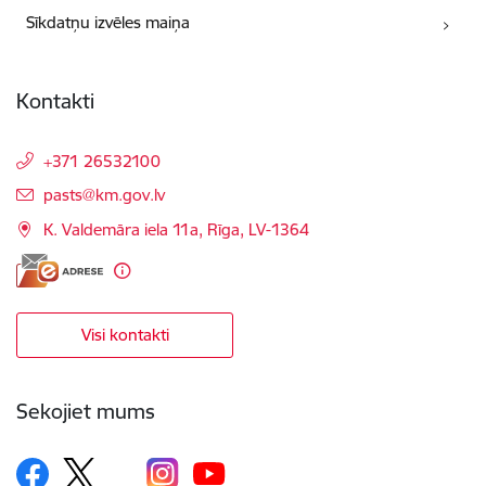
Sīkdatņu izvēles maiņa
Kontakti
+371 26532100
E-pasts:
pasts@km.gov.lv
K. Valdemāra iela 11a, Rīga, LV-1364
Visi kontakti
Sekojiet mums