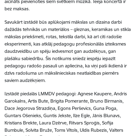
aicināts pievienoties šiem svētkiem mūzikā.
Ieeja koncertā ir
bez maksas.
Savukārt izstādē būs aplūkojami mākslas un dizaina darbi
dažādās tehnikās un materiālos – gleznas, keramikas un stikla
mākslas priekšmeti, rotas, tekstila darbi, kā arī citi radošie
eksperimenti, kas atklāj pedagogu profesionālās izteiksmes
daudzveidību un spēju iedvesmot gan audzēkņus, gan
plašāku sabiedrību. Šis notikums sniedz iespēju iepazīt
pedagogu radošo pasauli un apliecina, ka viņi paši ikdienā ir
dzīvs radošuma un mākslinieciskas neatlaidības piemērs
saviem audzēkņiem.
Izstādē piedalās LMMDV pedagogi: Agnese Kaupere, Andris
Garokalns, Artis Bute, Brigita Pomerante, Bruno Birmanis,
Dace Jegorova Strazdiņa, Egons Perševics, Guna Poga,
Guntars Ošenieks, Guntis Jekste, Ilze Egle, Jānis Blunavs,
Kristians Brekte, Laura Dzērve, Ritvars Sproģis, Sofija
Bumbule, Solvita Bruže, Toms Vītols, Uldis Rubezis, Valters