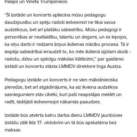
Palaps un Vineta Trumpeniece.
“Šī izstāde un koncerts apliecina mūsu pedagogu
daudzpusību un spēju radoši iedvesmot ne tikai savus
audzēkņus, bet arī plašāku sabiedrību. Mūsu pedagogi ir
personības ar neatlaidību, talantu un degsmi, un es lepojos,
ka viņu darbi ir redzami ārpus ikdienas mācību procesa. Tā ir
iespēja sabiedrībai ieraudzīt to, ko mēs ikdienā izjūtam skolā –
radošu, dzīvu un spēcīgu mākslas klātbūtni,” par gaidāmo
izstādi un koncertu stāsta LMMDV direktore Inga Auziņa.
Pedagogu izstāde un koncerts ir ne vien mākslinieciska
pieredze, bet arī atgādinājums, ka aiz ikviena audzēkņa
sasniegumiem stāv cilvēki, kuri paši neapstājas meklēt un
radīt, tādējādi iedvesmojot nākamās paaudzes.
Izstāde būs atvērta katru darba dienu LMMDV jaunbūves
izstāžu zālē līdz 17. oktobrim un tā būs apskatāma bez
maksas.