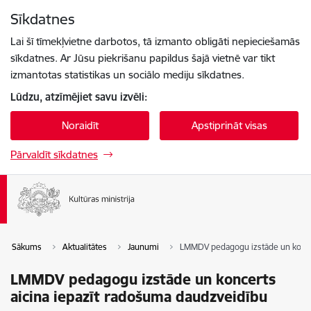
Pāriet uz lapas saturu
Sīkdatnes
Spied
lai meklētu
Enter
Lai šī tīmekļvietne darbotos, tā izmanto obligāti nepieciešamās
sīkdatnes. Ar Jūsu piekrišanu papildus šajā vietnē var tikt
izmantotas statistikas un sociālo mediju sīkdatnes.
Lūdzu, atzīmējiet savu izvēli:
Noraidīt
Apstiprināt visas
Pārvaldīt sīkdatnes
Sākums
Aktualitātes
Jaunumi
LMMDV pedagogu izstāde un koncer
LMMDV pedagogu izstāde un koncerts
aicina iepazīt radošuma daudzveidību