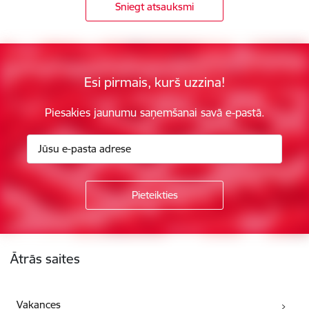
Sniegt atsauksmi
Esi pirmais, kurš uzzina!
Piesakies jaunumu saņemšanai savā e-pastā.
Kājene
Ātrās saites
Vakances