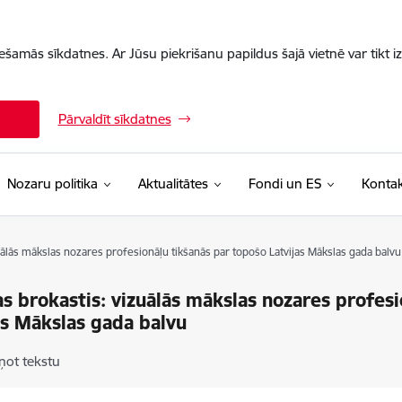
iešamās sīkdatnes. Ar Jūsu piekrišanu papildus šajā vietnē var tikt i
Pārvaldīt sīkdatnes
Nozaru politika
Aktualitātes
Fondi un ES
Kontak
uālās mākslas nozares profesionāļu tikšanās par topošo Latvijas Mākslas gada balvu
s brokastis: vizuālās mākslas nozares profesi
as Mākslas gada balvu
ņot tekstu