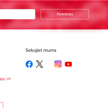
Sekojiet mums
īga, LV-