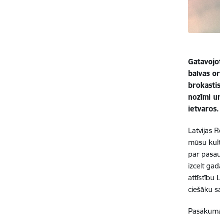
Gatavojo
balvas o
brokastis
nozīmi u
ietvaros.
Latvijas R
mūsu kult
par pasau
izcelt ga
attīstību
ciešāku sa
Pasākuma 