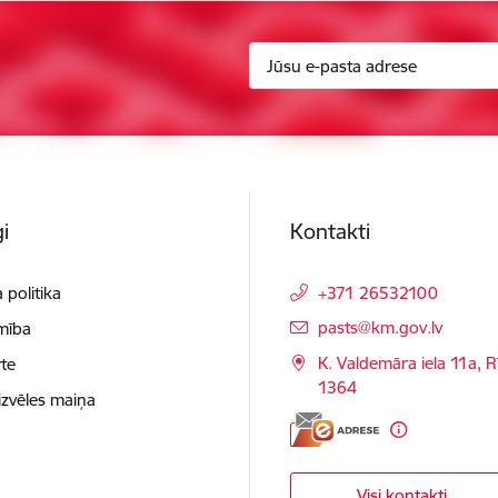
i
Kontakti
 politika
+371 26532100
E-pasts:
pasts@km.gov.lv
mība
K. Valdemāra iela 11a, R
te
1364
izvēles maiņa
Visi kontakti