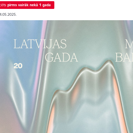
cēts
pirms vairāk nekā 1 gada
14.05.2025.