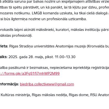
ā atklāta saruna par balvas nozīmi un iespējamajiem attīstības virz
tības tā spētu pārstāvēt, un kā panākt, lai tā kļūtu par dzīvu, prof
nozares notikumu. LMGB komanda uzskata, ka tikai ciešā dialogā 
rai būs ilgtermiņa nozīme un profesionāla uzticamība.
okastīs laipni aicināti mākslinieki, kuratori, mākslas institūciju pārstā
mākslas profesionāļi.
ieta:
Rīgas Stradiņa universitātes Anatomijas muzejs (Kronvalda bul
aiks:
2025. gada 28. maijs, plkst. 11.00–13.30
alība pasākumā ir bezmaksas, nepieciešama iepriekšēja reģistrācija
s://forms.gle/a3FgS1fj7mhWP2M99
nformācija:
biedriba.collectiveww@gmail.com
:
Kultūras ministrija, Rīgas mākslas nedēļa, Rīgas dome, RSU Anato