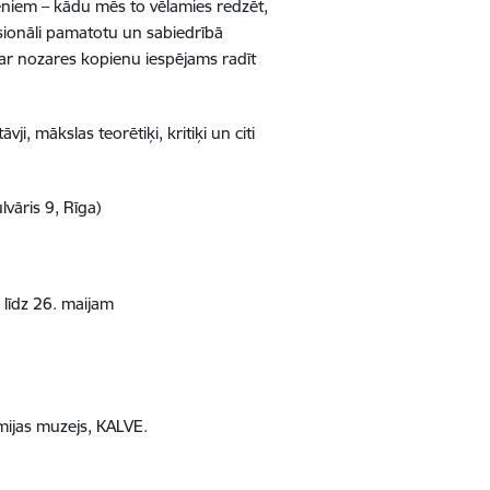
ieniem – kādu mēs to vēlamies redzēt,
esionāli pamatotu un sabiedrībā
ar nozares kopienu iespējams radīt
vji, mākslas teorētiķi, kritiķi un citi
vāris 9, Rīga)
 līdz 26. maijam
mijas muzejs, KALVE.