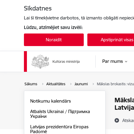
Pāriet uz lapas saturu
Sīkdatnes
Lai šī tīmekļvietne darbotos, tā izmanto obligāti nepiec
Lūdzu, atzīmējiet savu izvēli:
Noraidīt
Apstiprināt visas
Par mums
Sākums
Aktualitātes
Jaunumi
Mākslas brokastis: viz
Māksla
Notikumu kalendārs
Latvij
Atbalsts Ukrainai / Підтримка
України
Atska
Latvijas prezidentūra Eiropas
Padomē