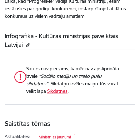
Laikā, kad “Progresīvie” vadīja Kultūras ministriju, esam
iestājušies par godīgu konkurenci, tostarp rīkojot atklātus
konkursus uz visiem vadītāju amatiem.
Infografika - Kultūras ministrijas paveiktais
Latvijai
Saturs nav pieejams, kamēr nav apstiprināta
izvēle
“Sociālo mediju un trešo pušu
sīkdatnes”
. Sīkdatņu izvēles maiņu Jūs varat
veikt lapā
Sīkdatnes
.
Saistītas tēmas
Aktualitātes:
Ministrijas jaunumi