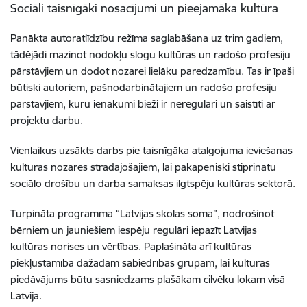
Sociāli taisnīgāki nosacījumi un pieejamāka kultūra
Panākta autoratlīdzību režīma saglabāšana uz trim gadiem,
tādējādi mazinot nodokļu slogu kultūras un radošo profesiju
pārstāvjiem un dodot nozarei lielāku paredzamību. Tas ir īpaši
būtiski autoriem, pašnodarbinātajiem un radošo profesiju
pārstāvjiem, kuru ienākumi bieži ir neregulāri un saistīti ar
projektu darbu.
Vienlaikus uzsākts darbs pie taisnīgāka atalgojuma ieviešanas
kultūras nozarēs strādājošajiem, lai pakāpeniski stiprinātu
sociālo drošību un darba samaksas ilgtspēju kultūras sektorā.
Turpināta programma “Latvijas skolas soma”, nodrošinot
bērniem un jauniešiem iespēju regulāri iepazīt Latvijas
kultūras norises un vērtības. Paplašināta arī kultūras
piekļūstamība dažādām sabiedrības grupām, lai kultūras
piedāvājums būtu sasniedzams plašākam cilvēku lokam visā
Latvijā.