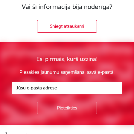
Vai šī informācija bija noderīga?
Sniegt atsauksmi
Esi pirmais, kurš uzzina!
Piesakies jaunumu saņemšanai savā e-pastā.
Kājene