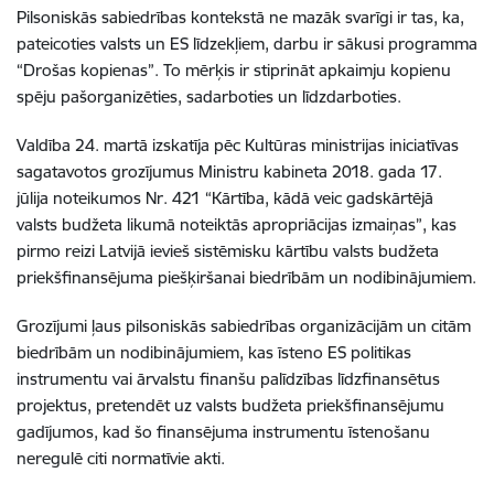
Pilsoniskās sabiedrības kontekstā ne mazāk svarīgi ir tas, ka,
pateicoties valsts un ES līdzekļiem, darbu ir sākusi programma
“Drošas kopienas”. To mērķis ir stiprināt apkaimju kopienu
spēju pašorganizēties, sadarboties un līdzdarboties.
Valdība 24. martā izskatīja pēc Kultūras ministrijas iniciatīvas
sagatavotos grozījumus Ministru kabineta 2018. gada 17.
jūlija noteikumos Nr. 421 “Kārtība, kādā veic gadskārtējā
valsts budžeta likumā noteiktās apropriācijas izmaiņas”, kas
pirmo reizi Latvijā ievieš sistēmisku kārtību valsts budžeta
priekšfinansējuma piešķiršanai biedrībām un nodibinājumiem.
Grozījumi ļaus pilsoniskās sabiedrības organizācijām un citām
biedrībām un nodibinājumiem, kas īsteno ES politikas
instrumentu vai ārvalstu finanšu palīdzības līdzfinansētus
projektus, pretendēt uz valsts budžeta priekšfinansējumu
gadījumos, kad šo finansējuma instrumentu īstenošanu
neregulē citi normatīvie akti.