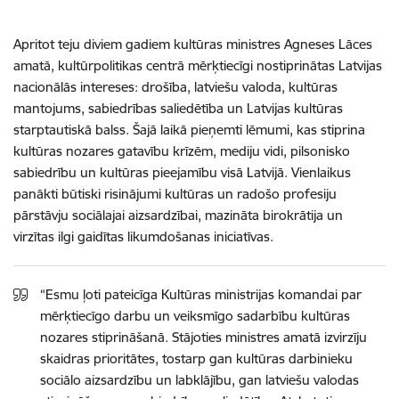
Apritot teju diviem gadiem kultūras ministres Agneses Lāces
amatā, kultūrpolitikas centrā mērķtiecīgi nostiprinātas Latvijas
nacionālās intereses: drošība, latviešu valoda, kultūras
mantojums, sabiedrības saliedētība un Latvijas kultūras
starptautiskā balss. Šajā laikā pieņemti lēmumi, kas stiprina
kultūras nozares gatavību krīzēm, mediju vidi, pilsonisko
sabiedrību un kultūras pieejamību visā Latvijā. Vienlaikus
panākti būtiski risinājumi kultūras un radošo profesiju
pārstāvju sociālajai aizsardzībai, mazināta birokrātija un
virzītas ilgi gaidītas likumdošanas iniciatīvas.
“Esmu ļoti pateicīga Kultūras ministrijas komandai par
mērķtiecīgo darbu un veiksmīgo sadarbību kultūras
nozares stiprināšanā. Stājoties ministres amatā izvirzīju
skaidras prioritātes, tostarp gan kultūras darbinieku
sociālo aizsardzību un labklājību, gan latviešu valodas