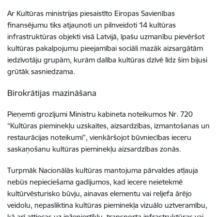
Ar Kultūras ministrijas piesaistīto Eiropas Savienības
finansējumu tiks atjaunoti un pilnveidoti 14 kultūras
infrastruktūras objekti visā Latvijā, īpašu uzmanību pievēršot
kultūras pakalpojumu pieejamībai sociāli mazāk aizsargātām
iedzīvotāju grupām, kurām dalība kultūras dzīvē līdz šim bijusi
grūtāk sasniedzama.
Birokrātijas mazināšana
Pieņemti grozījumi Ministru kabineta noteikumos Nr. 720
“Kultūras pieminekļu uzskaites, aizsardzības, izmantošanas un
restaurācijas noteikumi”, vienkāršojot būvniecības ieceru
saskaņošanu kultūras pieminekļu aizsardzības zonās.
Turpmāk Nacionālās kultūras mantojuma pārvaldes atļauja
nebūs nepieciešama gadījumos, kad iecere neietekmē
kultūrvēsturisko būvju, ainavas elementu vai reljefa ārējo
veidolu, nepasliktina kultūras pieminekļa vizuālo uztveramību,
kā arī attiecas uz inženiertīklu, transporta infrastruktūras vai