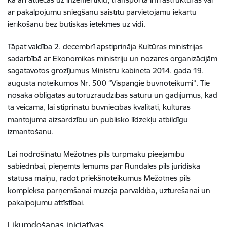
ar pakalpojumu sniegšanu saistītu pārvietojamu iekārtu
ierīkošanu bez būtiskas ietekmes uz vidi.
Tāpat valdība 2. decembrī apstiprināja Kultūras ministrijas
sadarbībā ar Ekonomikas ministriju un nozares organizācijām
sagatavotos grozījumus Ministru kabineta 2014. gada 19.
augusta noteikumos Nr. 500 “Vispārīgie būvnoteikumi”. Tie
nosaka obligātās autoruzraudzības saturu un gadījumus, kad
tā veicama, lai stiprinātu būvniecības kvalitāti, kultūras
mantojuma aizsardzību un publisko līdzekļu atbildīgu
izmantošanu.
Lai nodrošinātu Mežotnes pils turpmāku pieejamību
sabiedrībai, pieņemts lēmums par Rundāles pils juridiskā
statusa maiņu, radot priekšnoteikumus Mežotnes pils
kompleksa pārņemšanai muzeja pārvaldībā, uzturēšanai un
pakalpojumu attīstībai.
Likumdošanas iniciatīvas