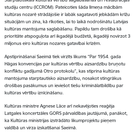
studiju centru (ICCROM). Pateicoties šāda līmeņa mācībām
kultūras nozarē strādājošie ir labāk sagatavoti jebkādām krīžu
situācijām un zina, kā rīkoties, lai to laikā nodrošinātu Latvijas
kultūras mantojuma saglabāšanu. Papildu tam drošība kā
prioritāte atspoguļota arī ikgadējā budžetā, ikgadēji novirzot 3
miljonus eiro kultūras nozares gatavībai krīzēm.
Apstiprināšanai Saeimā tiek virzīts likums “Par 1954. gada
Hāgas konvencijas par kultūras vērtību aizsardzību bruņotu
konfliktu gadījumā Otro protokolu”, kas stiprina kultūras
mantojuma starptautisko aizsardzību, nosakot stingrākus
drošības pasākumus un ieviešot tiešu kriminālatbildību par
kultūras vērtību iznīcināšanu.
Kultūras ministre Agnese Lāce arī nekavējoties reaģēja
Latgales koncertzāles GORS pārvaldības jautājumā, panākot,
ka Kultūras ministrijas izstrādāto likumprojektu pieņem
valdībā un virza izskatīšanai Saeimā.