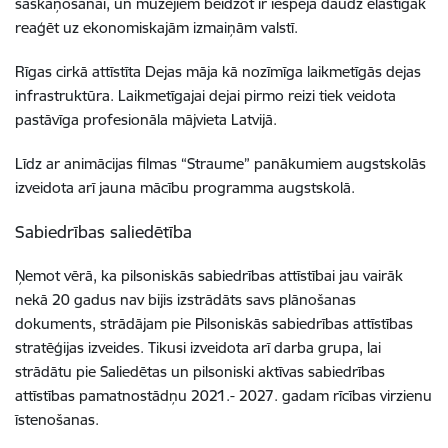
saskaņošanai, un muzejiem beidzot ir iespēja daudz elastīgāk
reaģēt uz ekonomiskajām izmaiņām valstī.
Rīgas cirkā attīstīta Dejas māja kā nozīmīga laikmetīgās dejas
infrastruktūra. Laikmetīgajai dejai pirmo reizi tiek veidota
pastāvīga profesionāla mājvieta Latvijā.
Līdz ar animācijas filmas “Straume” panākumiem augstskolās
izveidota arī jauna mācību programma augstskolā.
Sabiedrības saliedētība
Ņemot vērā, ka pilsoniskās sabiedrības attīstībai jau vairāk
nekā 20 gadus nav bijis izstrādāts savs plānošanas
dokuments, strādājam pie Pilsoniskās sabiedrības attīstības
stratēģijas izveides. Tikusi izveidota arī darba grupa, lai
strādātu pie Saliedētas un pilsoniski aktīvas sabiedrības
attīstības pamatnostādņu 2021.- 2027. gadam rīcības virzienu
īstenošanas.