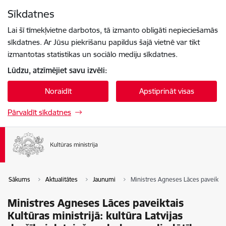
Pāriet uz lapas saturu
Sīkdatnes
Spied
lai meklētu
Enter
Lai šī tīmekļvietne darbotos, tā izmanto obligāti nepieciešamās
sīkdatnes. Ar Jūsu piekrišanu papildus šajā vietnē var tikt
izmantotas statistikas un sociālo mediju sīkdatnes.
Lūdzu, atzīmējiet savu izvēli:
Noraidīt
Apstiprināt visas
Pārvaldīt sīkdatnes
Sākums
Aktualitātes
Jaunumi
Ministres Agneses Lāces paveiktais 
Ministres Agneses Lāces paveiktais
Kultūras ministrijā: kultūra Latvijas