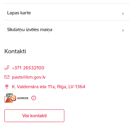
Lapas karte
Sīkdatņu izvēles maiņa
Kontakti
+371 26532100
E-pasts:
pasts@km.gov.lv
K. Valdemāra iela 11a, Rīga, LV-1364
Visi kontakti