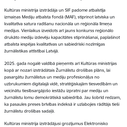
Kultūras ministrija izstrādāja un SIF padome atbalstīja
izmaiņas Mediju atbalsta fondā (MAF), stiprinot latviska un
kvalitatīva satura radīšanu nacionāla un reģionāla līmeņa
medijus. Vienlaikus izveidots arī jauns konkurss reģionālo
drukāto mediju izdevēju kapacitātes stiprināšanai, paplašinot
atbalsta iespējas kvalitatīvas un sabiedriski nozīmīgas
žurnālistikas attīstībai Latvijā.
2025. gada nogalē valdībā pieņemts arī Kultūras ministrijas
kopā ar nozari izstrādātais Žurnālistu drošības plāns, lai
pasargātu žurnālistus un mediju profesionāļus no
uzbrukumiem digitalajā vidē, stratēģiskajām tiesvedībām un
veicinātu tiesībsargājošo iestāžu izpratni par mediju un
žurnālistu lomu demokrātiskā sabiedrībā. Jau šobrīd redzam,
ka pasaules preses brīvības indeksā ir uzlabojies rādītājs tieši
žurnālistu drošības sadaļā.
Kultūras ministrija izstrādājusi grozījumus Elektronisko