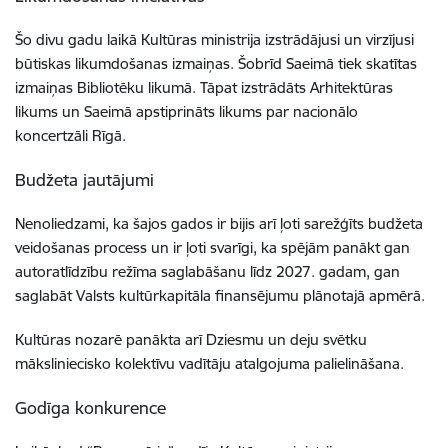
Šo divu gadu laikā Kultūras ministrija izstrādājusi un virzījusi
būtiskas likumdošanas izmaiņas. Šobrīd Saeimā tiek skatītas
izmaiņas Bibliotēku likumā. Tāpat izstrādāts Arhitektūras
likums un Saeimā apstiprināts likums par nacionālo
koncertzāli Rīgā.
Budžeta jautājumi
Nenoliedzami, ka šajos gados ir bijis arī ļoti sarežģīts budžeta
veidošanas process un ir ļoti svarīgi, ka spējām panākt gan
autoratlīdzību režīma saglabāšanu līdz 2027. gadam, gan
saglabāt Valsts kultūrkapitāla finansējumu plānotajā apmērā.
Kultūras nozarē panākta arī Dziesmu un deju svētku
māksliniecisko kolektīvu vadītāju atalgojuma palielināšana.
Godīga konkurence