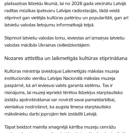
plašsaziņas līdzekļu likumā, lai no 2028.gada veicinātu Latvijā
radītas mūzikas īpatsvaru Latvijas radiostacijās, tādā veidā
stiprinot gan vietējās kultūras patēriņu un popularitāti, gan arī
latviešu valodas lietojumu informatīvajā telpā.
Stiprinot latviešu valodas lomu, ieviestas arī izmaiņas latviešu
valodas mācībās Ukrainas civiliedzīvotājiem.
Nozares attīstība un laikmetīgās kultūras stiprināšana
Kultūras ministrija izveidojusi Laikmetīgās mākslas muzeja
institucionālo vienību Latvijas Nacionālā mākslas muzeja
paspārnē, kā arī ieviesusi valsts garanta sistēmu. Tas ir
risinājums, lai muzeji iepriekš tērētos līdzekļus starptautisko
izstāžu apdrošināšanai var novirzīt savai pamatdarbībai,
vienlaikus nodrošinot, ka augsta līmeņa starptautisko
mākslinieku darbi joprojām tiek izstādīti Latvijā.
Tāpat beidzot mainīta smagnējā kārtība muzeju cenrāžu