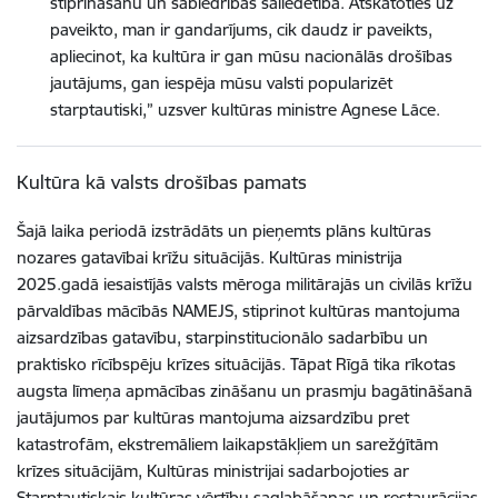
stiprināšanu un sabiedrības saliedētība. Atskatoties uz
paveikto, man ir gandarījums, cik daudz ir paveikts,
apliecinot, ka kultūra ir gan mūsu nacionālās drošības
jautājums, gan iespēja mūsu valsti popularizēt
starptautiski,” uzsver kultūras ministre Agnese Lāce.
Kultūra kā valsts drošības pamats
Šajā laika periodā izstrādāts un pieņemts plāns kultūras
nozares gatavībai krīžu situācijās. Kultūras ministrija
2025.gadā iesaistījās valsts mēroga militārajās un civilās krīžu
pārvaldības mācībās NAMEJS, stiprinot kultūras mantojuma
aizsardzības gatavību, starpinstitucionālo sadarbību un
praktisko rīcībspēju krīzes situācijās. Tāpat Rīgā tika rīkotas
augsta līmeņa apmācības zināšanu un prasmju bagātināšanā
jautājumos par kultūras mantojuma aizsardzību pret
katastrofām, ekstremāliem laikapstākļiem un sarežģītām
krīzes situācijām, Kultūras ministrijai sadarbojoties ar
Starptautiskais kultūras vērtību saglabāšanas un restaurācijas