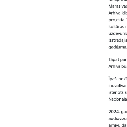
Māras vad
Arhīva kl
projekta “
kultūras 
uzdevumam
izstrādāj
gadījumā,
Tāpat pan
Arhīvs bū
Īpaši noz
inovatīva
īstenots 
Nacionāla
2024. gad
audiovizu
arhīvu da