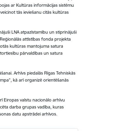
rbojas ar Kultūras informācijas sistēmu
veicinot tās ieviešanu citās kultūras
nājuši LNA atpazīstamību un stiprinājuši
Reģionālās attīstības fonda projekta
ienotās kultūras mantojuma satura
autortiesību pārvaldības un satura
nāšanai. Arhīvs piedalās Rīgas Tehniskās
ampa”, kā arī organizē orientēšanās
ī Eiropas valstu nacionālo arhīvu
ticēta darba grupas vadība, kuras
sonas datu apstrādei arhīvos.