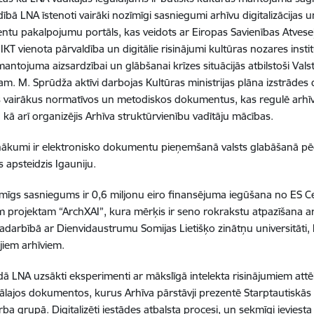
ībā LNA īstenoti vairāki nozīmīgi sasniegumi arhīvu digitalizācijas
ientu pakalpojumu portāls, kas veidots ar Eiropas Savienības Atve
IKT vienota pārvaldība un digitālie risinājumi kultūras nozares insti
mantojuma aizsardzībai un glābšanai krīzes situācijās atbilstoši Vals
. M. Sprūdža aktīvi darbojas Kultūras ministrijas plāna izstrādes
is vairākus normatīvos un metodiskos dokumentus, kas regulē arh
 kā arī organizējis Arhīva struktūrvienību vadītāju mācības.
ākumi ir elektronisko dokumentu pieņemšanā valsts glabāšanā pēc
s apsteidzis Igauniju.
īmīgs sasniegums ir 0,6 miljonu eiro finansējuma iegūšana no ES C
m projektam “ArchXAI”, kura mērķis ir seno rokrakstu atpazīšana ar 
sadarbībā ar Dienvidaustrumu Somijas Lietišķo zinātņu universitāti, 
jiem arhīviem.
ā LNA uzsākti eksperimenti ar mākslīgā intelekta risinājumiem att
ālajos dokumentos, kurus Arhīva pārstāvji prezentē Starptautiskā
rba grupā. Digitalizēti iestādes atbalsta procesi, un sekmīgi ievie