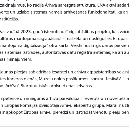
izaicinājumus, ko radīja Arhīva sarežģītā struktūra. LNA aktīvi sada
zvērtē un uzlabo sistēmas Namejs arhivēšanas funkcionalitāti, kā arī 
stitūcijās.
as vadībā 2023. gadā īstenoti nozīmīgi attīstības projekti, kas veici
ultūras mantojuma saglabāšanā - realizēta un noslēgusies Eiropas 
 mantojuma digitalizācija” otrā kārta. Veikts nozīmīgs darbs pie v
nas sistēmas izstrādes, autoritatīvās datu reģistra sistēmas, kā arī 
nas risinājumiem.
 jaunas pieejas sabiedrības iesaistei un arhīva atpazīstamības veici
ātes Karjeras dienās, Muzeju nakts pasākumos, sarunu festivālā “L
odi Arhīvu” Starptautiskās arhīvu dienas ietvaros.
petence un sniegums arhīvu pārvaldībā ir ievērots un novērtēts ar
n Eiropas komisijas izveidotajā Arhīvu ekspertu grupā. Mārai ir uz
ir apkopot Eiropas arhīvu pieredzi un izstrādāt vienotu pieeju per