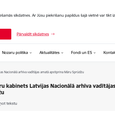
iešamās sīkdatnes. Ar Jūsu piekrišanu papildus šajā vietnē var tikt i
Pārvaldīt sīkdatnes
Nozaru politika
Aktualitātes
Fondi un ES
Kontak
ijas Nacionālā arhīva vadītājas amatā apstiprina Māru Sprūdžu
ru kabinets Latvijas Nacionālā arhīva vadītāj
žu
ņot tekstu