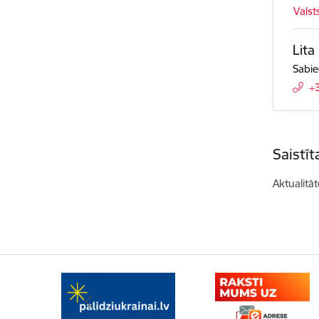
Valst
Lita
Sabie
+
Saistī
Aktualitāt