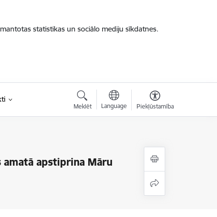
zmantotas statistikas un sociālo mediju sīkdatnes.
ti
Language
Meklēt
Piekļūstamība
as amatā apstiprina Māru