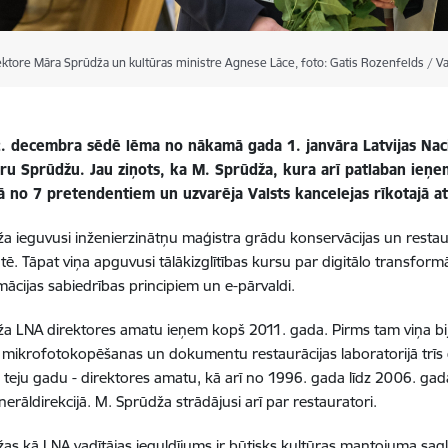
ktore Māra Sprūdža un kultūras ministre Agnese Lāce, foto: Gatis Rozenfelds / Val
2. decembra sēdē lēma no nākamā gada 1. janvāra Latvijas Nac
āru Sprūdžu. Jau ziņots, ka M. Sprūdža, kura arī patlaban ieņ
ā no 7 pretendentiem un uzvarēja Valsts kancelejas rīkotajā at
a ieguvusi inženierzinātņu maģistra grādu konservācijas un restaur
ātē. Tāpat viņa apguvusi tālākizglītības kursu par digitālo transform
mācijas sabiedrības principiem un e-pārvaldi.
a LNA direktores amatu ieņem kopš 2011. gada. Pirms tam viņa bijus
 mikrofotokopēšanas un dokumentu restaurācijas laboratorijā trīs 
teju gadu - direktores amatu, kā arī no 1996. gada līdz 2006. g
nerāldirekcijā. M. Sprūdža strādājusi arī par restauratori.
as kā LNA vadītājas ieguldījums ir būtisks kultūras mantojuma sag