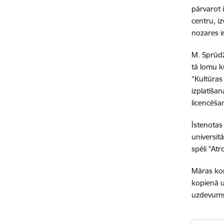
pārvarot 
centru, i
nozares in
M. Sprūdž
tā lomu k
“Kultūras
izplatīša
licencēša
Īstenotas
universit
spēli “Atr
Māras kom
kopienā u
uzdevums 