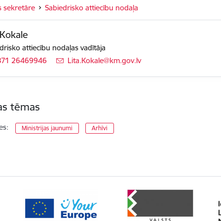
s sekretāre
Sabiedrisko attiecību nodaļa
 Kokale
drisko attiecību nodaļas vadītāja
371 26469946
E-pasts:
Lita.Kokale@km.gov.lv
tas tēmas
es:
Ministrijas jaunumi
Arhīvi