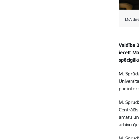
LNA dire
Valdība 
iecelt M
spēcīgāk
M. Sprūdž
Universit
par infor
M. Sprūdž
Centrālās
amatu un 
arhīvu ģe
M. Sprūdž