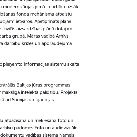
 un modernizācijas jomā - darbību uzsāk
seļošanas fonda mehānisma atbalstu
tūcijām” ietvaros. Apstiprināts plāns
ts civilās aizsardzības plānā dotajam
 darba grupā. Māras vadībā Arhīvs
īva darbību krīzes un apdraudējuma
 pieņemto informācijas sistēmu skaita
entrālās Baltijas jūras programmas
mākslīgā intelekta palīdzību. Projekts
kā arī Somijas un Igaunijas
ēlu atpazīšanā un meklēšanā foto un
s arhīvu padomes Foto un audiovizuālo
sta dokumentu vadības sistēma Namejs,