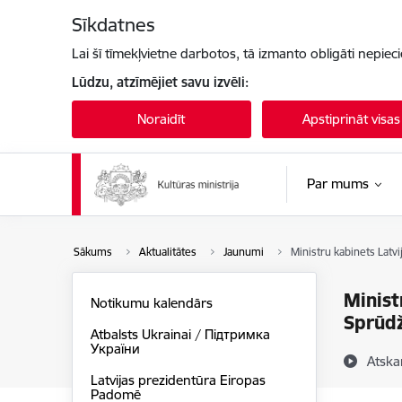
Pāriet uz lapas saturu
Sīkdatnes
Lai šī tīmekļvietne darbotos, tā izmanto obligāti nepiec
Lūdzu, atzīmējiet savu izvēli:
Noraidīt
Apstiprināt visas
Par mums
Sākums
Aktualitātes
Jaunumi
Ministru kabinets Latv
Minist
Notikumu kalendārs
Sprūd
Atbalsts Ukrainai / Підтримка
України
Atska
Latvijas prezidentūra Eiropas
Padomē