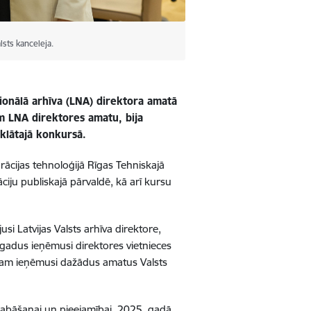
sts kanceleja.
ionālā arhīva (LNA) direktora amatā
em LNA direktores amatu, bija
klātajā konkursā.
ācijas tehnoloģijā Rīgas Tehniskajā
āciju publiskajā pārvaldē, kā arī kursu
i Latvijas Valsts arhīva direktore,
gadus ieņēmusi direktores vietnieces
adam ieņēmusi dažādus amatus Valsts
labāšanai un pieejamībai. 2025. gadā