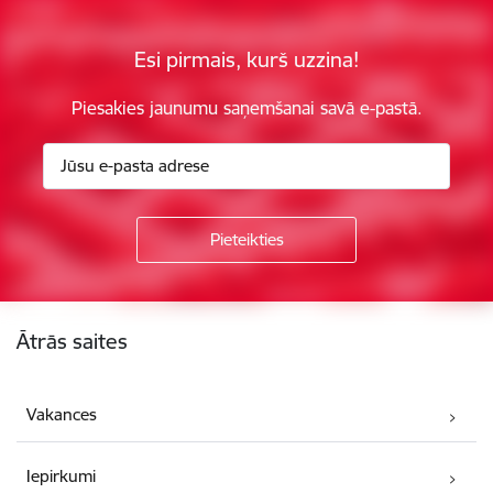
Esi pirmais, kurš uzzina!
Piesakies jaunumu saņemšanai savā e-pastā.
Kājene
Ātrās saites
Vakances
Iepirkumi