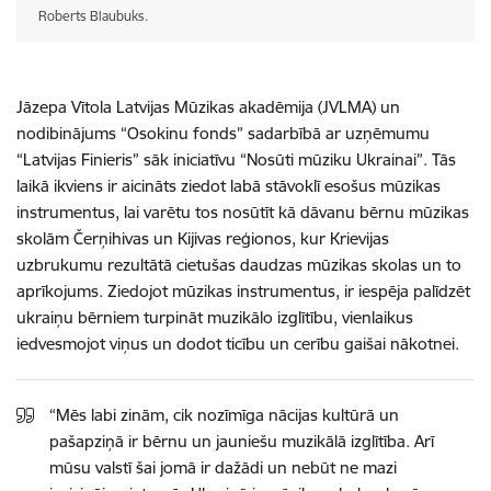
Roberts Blaubuks.
Jāzepa Vītola Latvijas Mūzikas akadēmija (JVLMA) un
nodibinājums “Osokinu fonds” sadarbībā ar uzņēmumu
“Latvijas Finieris” sāk iniciatīvu
“Nosūti mūziku Ukrainai”
. Tās
laikā ikviens ir aicināts ziedot labā stāvoklī esošus mūzikas
instrumentus, lai varētu tos nosūtīt kā dāvanu bērnu mūzikas
skolām Čerņihivas un Kijivas reģionos, kur Krievijas
uzbrukumu rezultātā cietušas daudzas mūzikas skolas un to
aprīkojums. Ziedojot mūzikas instrumentus, ir iespēja palīdzēt
ukraiņu bērniem turpināt muzikālo izglītību, vienlaikus
iedvesmojot viņus un dodot ticību un cerību gaišai nākotnei.
“Mēs labi zinām, cik nozīmīga nācijas kultūrā un
pašapziņā ir bērnu un jauniešu muzikālā izglītība. Arī
mūsu valstī šai jomā ir dažādi un nebūt ne mazi