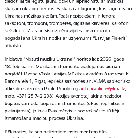
ziedot, lai tie iegūtu jaunu dzīvi un iepriecinātu ar mūzikas
skaņām ukraiņu bērnus.
Saskaņā ar lūgumu, kas saņemts no
Ukrainas mūzikas skolām, īpaši nepieciešami ir tenora
saksofoni, tromboni, trompetes, digitālās klavieres, ksilofoni,
sešstīgu ģitāras un visu izmēru vijoles.
Instrumentu
nogādāšana Ukrainā notiks ar uzņēmuma “Latvijas Finieris”
atbalstu.
Iniciatīva
“Nosūti mūziku Ukrainai” noritēs līdz 2026. gada
18. februārim. Mūzikas instrumentu ziedojumus aicinām
nogādāt Jāzepa Vītola Latvijas Mūzikas akadēmijā (adrese: K.
Barona iela 1, Rīga), iepriekš sazinoties ar JVLMA sabiedrisko
attiecību speciālisti Paulu Prauliņu (
paula.praulina@jvlma.lv
,
mob.
+371 25 742 298). Akcijas īstenotāji aicina neziedot
bojātus vai nedarbojošos instrumentus (sīkas nepilnības ir
pieļaujamas), jo iniciatīvas mērķis ir nodrošināt to tūlītēju
izmantošanu mācību procesā Ukrainā.
Rēķinoties, ka sen nelietotiem instrumentiem būs