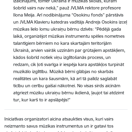
izaicinājumi, tomēr Ukrainā ir mūzikas skolas, kurām
šobrīd vairs nav nekā,” pauž JVLMA rektore profesore
Ilona Meija. Arī nodibinājuma “Osokinu fonds” pārstāvis
un JVLMA Klavieru katedras vadītājs Andrejs Osokins izceļ
mūzikas lielo lomu ukraiņu bērnu dzīvēs: “Pēdējā gada
laikā, organizējot mūzikas instrumentu spēles nometnes
talantīgiem bērniem no kara skartajām teritorijām
Ukrainā, arvien vairāk uzzinām par grūtajiem apstākļiem,
kādos šobrīd notiek viņu izglītošanās process, un
redzam, cik ļoti svarīga ir iespēja kara apstākļos turpināt
muzikālo izglītību. Mūzikā bērni glābjas no skarbās
realitātes un kara šausmām, kā arī tā palīdz saglabāt
ticību un cerību gaišai nākotnei. No visas sirds aicinām
atgriezt mūziku ukraiņu bērnu ikdienā, ļaujot tai atdzimt
tur, kur karš to ir apslāpējis!”
Iniciatīvas organizatori aicina atsaukties visus, kuri vairs
neizmanto savus mūzikas instrumentus un ir gatavi tos