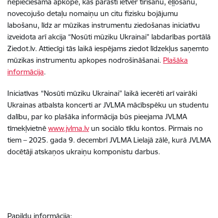
nepieciešama apkope, kas parasti ietver tīrīšanu, eļļošanu,
novecojušo detaļu nomaiņu un
citu fizisku bojājumu
labošanu, l
īdz ar mūzikas instrumentu ziedošanas iniciatīvu
izveidota arī akcija “Nosūti mūziku Ukrainai” labdarības portālā
Ziedot.lv. Attiecīgi tās laikā iespējams ziedot līdzekļus saņemto
mūzikas instrumentu apkopes nodrošināšanai.
Plašāka
informācija
.
Iniciatīvas
“Nosūti mūziku Ukrainai” laikā iecerēti arī vairāki
Ukrainas atbalsta koncerti ar JVLMA mācībspēku un studentu
dalību, par ko plašāka informācija būs pieejama JVLMA
tīmekļvietnē
www.jvlma.lv
un sociālo tīklu kontos. Pirmais no
tiem – 2025. gada 9. decembrī JVLMA Lielajā zālē, kurā JVLMA
docētāji atskaņos ukraiņu komponistu darbus.
Papildu informācija: