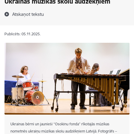
Ukrainas mūzikas skolu audzēkņiem
Atskaņot tekstu
Publicēts: 05.11.2025.
Ukrainas bērni un jaunieši “Osokinu fonda” rīkotajās mūzikas
nometnēs ukraiņu mūzikas skolu audzēkņiem Latvijā. Fotogrāfs –