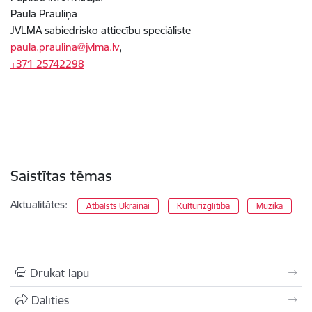
Paula Prauliņa
JVLMA sabiedrisko attiecību speciāliste
paula.praulina@jvlma.lv
,
+371 25742298
Saistītas tēmas
Aktualitātes:
Atbalsts Ukrainai
Kultūrizglītība
Mūzika
Drukāt lapu
Dalīties