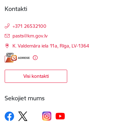
Kontakti
+371 26532100
E-pasts:
pasts@km.gov.lv
K. Valdemāra iela 11a, Rīga, LV-1364
Visi kontakti
Sekojiet mums