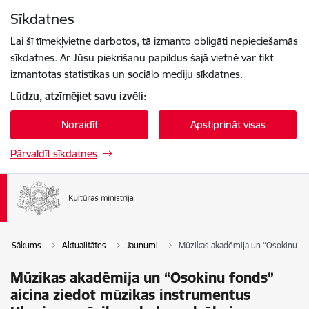
Pāriet uz lapas saturu
Sīkdatnes
Spied
lai meklētu
Enter
Lai šī tīmekļvietne darbotos, tā izmanto obligāti nepieciešamās
sīkdatnes. Ar Jūsu piekrišanu papildus šajā vietnē var tikt
izmantotas statistikas un sociālo mediju sīkdatnes.
Lūdzu, atzīmējiet savu izvēli:
Noraidīt
Apstiprināt visas
Pārvaldīt sīkdatnes
Sākums
Aktualitātes
Jaunumi
Mūzikas akadēmija un “Osokinu fo
Mūzikas akadēmija un “Osokinu fonds”
aicina ziedot mūzikas instrumentus