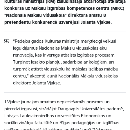
Kultūras ministrijas (KM) izsludinātajā atkārtotajā atklātajā
konkursā uz Mākslu izglītības kompetences centra (MIKC)
“Nacionālā Mākslu vidusskola” direktora amatu 8
pretendentu konkurencē uzvarējusi Jolanta Vjakse.
“
Pēdējos gados Kultūras ministrija mērķtiecīgi veikusi
ieguldījumus Nacionālās Mākslu vidusskolas ēku
renovācijā
, kas ir vērtīgs atbalsts izglītības procesam.
Turpinot iesākto plānoju, sadarbībā ar kolēģiem, arī
turpmāk attīstīt vidusskolu kā mākslas izcilības mācību
centru,” akcentē jaunā Nacionālās Mākslu vidusskolas
direktore Jolanta Vjakse.
J.Vjakse jaunajam amatam nepieciešamās prasmes un
pieredzi ieguvusi, strādājot Daugavpils Universitātes padomē,
Latvijas Lauksaimniecības universitātes Ekonomikas un
sociālo zinātņu fakultātē un Rīgas pedagoģijas un izglītības
vadības augstskolā kā lektore, nodibinājumā “Vidzemes