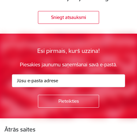
Sniegt atsauksmi
Esi pirmais, kurš uzzina!
Piesakies jaunumu saņemšanai savā e-pastā.
Kājene
Ātrās saites