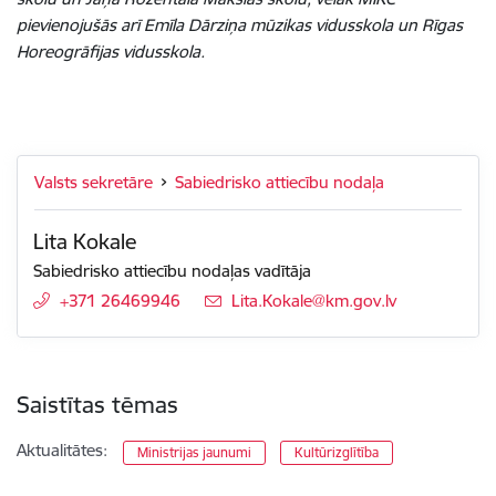
pievienojušās arī Emīla Dārziņa mūzikas vidusskola un Rīgas
Horeogrāfijas vidusskola.
Valsts sekretāre
Sabiedrisko attiecību nodaļa
Lita Kokale
Sabiedrisko attiecību nodaļas vadītāja
+371 26469946
E-pasts:
Lita.Kokale@km.gov.lv
Saistītas tēmas
Aktualitātes:
Ministrijas jaunumi
Kultūrizglītība