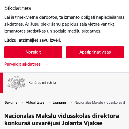
Pāriet uz lapas saturu
Sīkdatnes
Spied
lai meklētu
Enter
Lai šī tīmekļvietne darbotos, tā izmanto obligāti nepieciešamās
sīkdatnes. Ar Jūsu piekrišanu papildus šajā vietnē var tikt
izmantotas statistikas un sociālo mediju sīkdatnes.
Lūdzu, atzīmējiet savu izvēli:
Noraidīt
Apstiprināt visas
Pārvaldīt sīkdatnes
Sākums
Aktualitātes
Jaunumi
Nacionālās Mākslu vidusskolas dire
Nacionālās Mākslu vidusskolas direktora
konkursā uzvarējusi Jolanta Vjakse