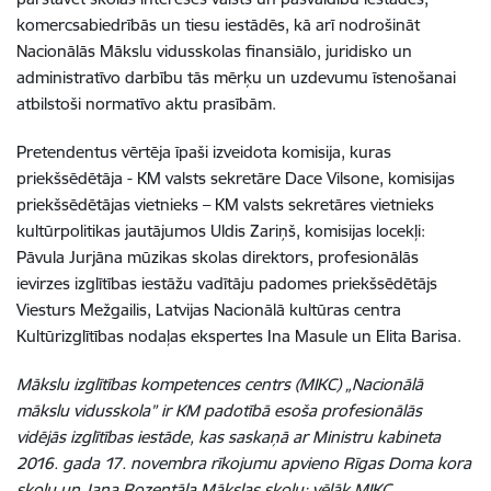
komercsabiedrībās un tiesu iestādēs, kā arī nodrošināt
Nacionālās Mākslu vidusskolas finansiālo, juridisko un
administratīvo darbību tās mērķu un uzdevumu īstenošanai
atbilstoši normatīvo aktu prasībām.
Pretendentus vērtēja īpaši izveidota komisija, kuras
priekšsēdētāja - KM valsts sekretāre Dace Vilsone, komisijas
priekšsēdētājas vietnieks – KM valsts sekretāres vietnieks
kultūrpolitikas jautājumos Uldis Zariņš, komisijas locekļi:
Pāvula Jurjāna mūzikas skolas direktors, profesionālās
ievirzes izglītības iestāžu vadītāju padomes priekšsēdētājs
Viesturs Mežgailis, Latvijas Nacionālā kultūras centra
Kultūrizglītības nodaļas ekspertes Ina Masule un Elita Barisa.
Mākslu izglītības kompetences centrs (MIKC) „Nacionālā
mākslu vidusskola” ir KM padotībā esoša profesionālās
vidējās izglītības iestāde, kas saskaņā ar Ministru kabineta
2016. gada 17. novembra rīkojumu apvieno
Rīgas Doma kora
skolu un Jaņa Rozentāla Mākslas skolu; vēlāk MIKC