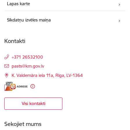
Lapas karte
Sīkdatņu izvēles maiņa
Kontakti
+371 26532100
E-pasts:
pasts@km.gov.lv
K. Valdemāra iela 11a, Rīga, LV-1364
Visi kontakti
Sekojiet mums