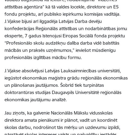
attīstības aģentūra” kā tā valdes locekle, direktore un ES
fondu projektu, arī publisko iepirkumu komisijas vadītāja.
J.Vjakse bijusi arī ilggadēja Latvijas Darba devēju
konfederācijas Reģionālās attīstības un nodarbinātības jomu
eksperte, 7 gadus īstenojusi Eiropas Sociālā fonda projektu
“Profesionālo skolu audzēkņu dalība darba vidē balstītās
mācībās un praksēs uzņēmumos,” ieviešot mūsdienīgu
profesionālās izglītības mācību formu.
J.Vjakse absolvējusi Latvijas Lauksaimniecības universitāti,
iegūstot ekonomikas maģistra grādu reģionālās ekonomikas
un plānošanas jautājumos. Šobrīd tiek turpinātas
doktorantūras studijas Daugavpils Universitātē reģionālās
ekonomikas jautājumu analīzē.
Jau ziņots, ka galvenie Nacionālās Mākslu vidusskolas
direktora amata pienākumi ir plānot, vadīt un koordinēt
skolas darbu, nodrošinot tās mērķu un uzdevumu izpildi,
pārstāvēt skolas intereses valsts un pašvaldību iestādēs,