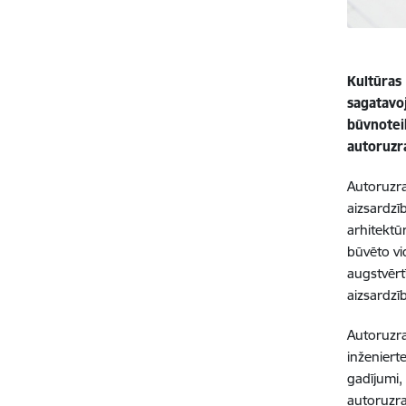
Kultūras
sagatavo
būvnotei
autoruzr
Autoruzra
aizsardzī
arhitektū
būvēto v
augstvērt
aizsardzī
Autoruzra
inženiert
gadījumi,
autoruzra