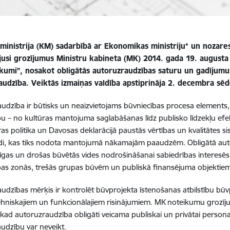
 ministrija (KM) sadarbībā ar Ekonomikas ministriju* un nozare
jusi grozījumus Ministru kabineta (MK) 2014. gada 19. augusta
kumi”, nosakot obligātās autoruzraudzības saturu un gadījumus
audzība. Veiktās izmaiņas valdība apstiprināja 2. decembra sēd
udzība ir būtisks un neaizvietojams būvniecības procesa elements,
bu – no kultūras mantojuma saglabāšanas līdz publisko līdzekļu ef
ras politika un Davosas deklarācijā paustās vērtības un kvalitātes si
idi, kas tiks nodota mantojumā nākamajām paaudzēm. Obligātā au
īgas un drošas būvētās vides nodrošināšanai sabiedrības interesē
bas zonās, trešās grupas būvēm un publiskā finansējuma objektie
udzības mērķis ir kontrolēt būvprojekta īstenošanas atbilstību būvp
ehniskajiem un funkcionālajiem risinājumiem. MK noteikumu grozījum
 kad autoruzraudzība obligāti veicama publiskai un privātai personai
udzību var neveikt.