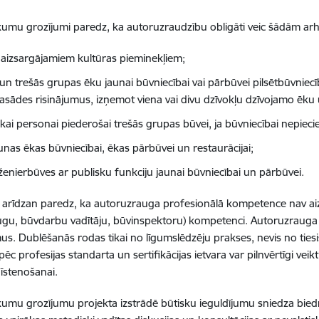
umu grozījumi paredz, ka autoruzraudzību obligāti veic šādām arh
s aizsargājamiem kultūras pieminekļiem;
un trešās grupas ēku jaunai būvniecībai vai pārbūvei pilsētbūvniecīb
fasādes risinājumus, izņemot viena vai divu dzīvokļu dzīvojamo ēku
skai personai piederošai trešās grupas būvei, ja būvniecībai nepiec
unas ēkas būvniecībai, ēkas pārbūvei un restaurācijai;
ženierbūves ar publisku funkciju jaunai būvniecībai un pārbūvei.
 arīdzan paredz, ka autoruzrauga profesionālā kompetence nav aiz
gu, būvdarbu vadītāju, būvinspektoru) kompetenci. Autoruzrauga
s. Dublēšanās rodas tikai no līgumslēdzēju prakses, nevis no tiesis
pēc profesijas standarta un sertifikācijas ietvara var pilnvērtīgi ve
 īstenošanai.
umu grozījumu projekta izstrādē būtisku ieguldījumu sniedza biedrī