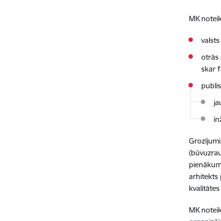
MK noteik
valst
otrās 
skar 
publi
ja
in
Grozījumi
(būvuzrau
pienākumu
arhitekts 
kvalitātes
MK noteik