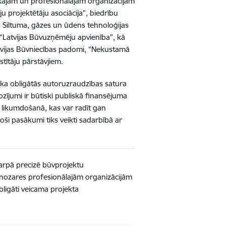
iskajām un profesionālajām organizācijām
ju projektētāju asociācija”, biedrību
s Siltuma, gāzes un ūdens tehnoloģijas
u “Latvijas Būvuzņēmēju apvienība”, kā
atvijas Būvniecības padomi, “Nekustamā
stītāju pārstāvjiem.
, ka obligātās autoruzraudzības satura
zījumi ir būtiski publiskā finansējuma
 likumdošanā, kas var radīt gan
oši pasākumi tiks veikti sadarbībā ar
tarpā precizē būvprojektu
nozares profesionālajām organizācijām
ligāti veicama projekta