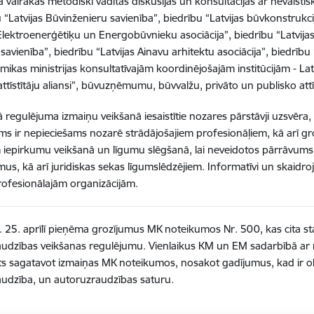
a vairākas metodiski vadītas diskusijas un konsultācijas ar nevalst
u “Latvijas Būvinženieru savienība”, biedrību “Latvijas būvkonstrukci
 Elektroenerģētiķu un Energobūvnieku asociācija”, biedrību “Latvija
 savienība”, biedrību “Latvijas Ainavu arhitektu asociācija”, biedrīb
mikas ministrijas konsultatīvajām koordinējošajām institūcijām - L
ttīstītāju aliansi”, būvuzņēmumu, būvvalžu, privāto un publisko attī
 regulējuma izmaiņu veikšanā iesaistītie nozares pārstāvji uzsvēra
ms ir nepieciešams nozarē strādājošajiem profesionāļiem, kā arī gro
 iepirkumu veikšanā un līgumu slēgšanā, lai neveidotos pārrāvums
us, kā arī juridiskas sekas līgumslēdzējiem. Informatīvi un skaidroj
ofesionālajām organizācijām.
g. 25. aprīlī pieņēma grozījumus MK noteikumos Nr. 500, kas cita s
udzības veikšanas regulējumu. Vienlaikus KM un EM sadarbībā ar 
ts sagatavot izmaiņas MK noteikumos, nosakot gadījumus, kad ir ob
udzība, un autoruzraudzības saturu.