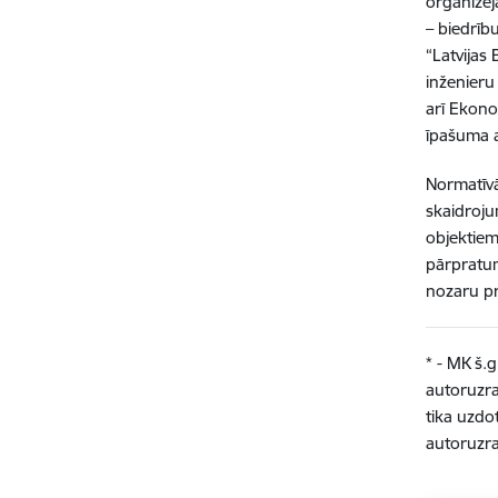
organizēj
– biedrīb
“Latvijas
inženieru
arī Ekono
īpašuma a
Normatīvā
skaidroju
objektiem
pārpratum
nozaru pr
* - MK š.
autoruzra
tika uzdo
autoruzra