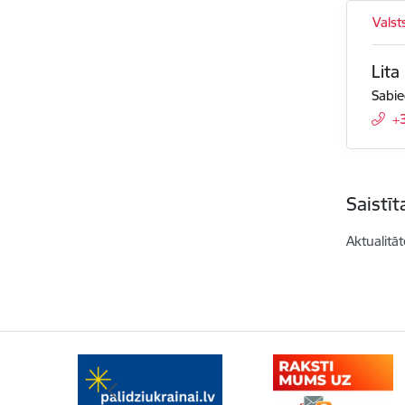
Valst
Lita
Sabie
+
Saistī
Aktualitāt