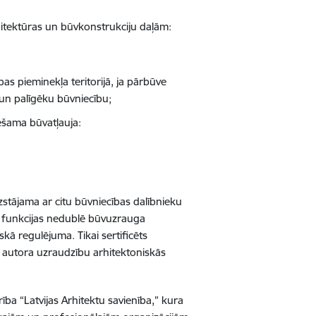
itektūras un būvkonstrukciju daļām:
as pieminekļa teritorijā, ja pārbūve
 un palīgēku būvniecību;
iešama būvatļauja:
stājama ar citu būvniecības dalībnieku
 funkcijas nedublē būvuzrauga
kā regulējuma. Tikai sertificēts
ikt autora uzraudzību arhitektoniskās
ba “Latvijas Arhitektu savienība,” kura