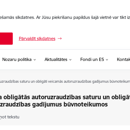
iešamās sīkdatnes. Ar Jūsu piekrišanu papildus šajā vietnē var tikt i
Pārvaldīt sīkdatnes
Nozaru politika
Aktualitātes
Fondi un ES
Kontak
ruzraudzības saturu un obligāti veicamās autoruzraudzības gadījumus būvnoteiku
 obligātās autoruzraudzības saturu un obligā
uzraudzības gadījumus būvnoteikumos
ņot tekstu