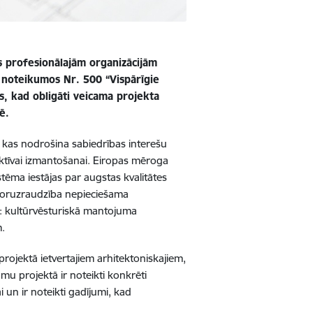
s profesionālajām organizācijām
 noteikumos Nr. 500 “Vispārīgie
, kad obligāti veicama projekta
ē.
 kas nodrošina sabiedrības interešu
ektīvai izmantošanai. Eiropas mēroga
stēma iestājas par augstas kvalitātes
toruzraudzība nepieciešama
s: kultūrvēsturiskā mantojuma
m.
rojektā ietvertajiem arhitektoniskajiem,
u projektā ir noteikti konkrēti
 un ir noteikti gadījumi, kad