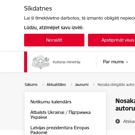
Pāriet uz lapas saturu
Sīkdatnes
Lai šī tīmekļvietne darbotos, tā izmanto obligāti nepiec
Lūdzu, atzīmējiet savu izvēli:
Noraidīt
Apstiprināt visas
Par mums
Sākums
Aktualitātes
Jaunumi
Nosaka obligātās auto
Nosaka
Notikumu kalendārs
autor
Atbalsts Ukrainai / Підтримка
України
Atska
Latvijas prezidentūra Eiropas
Padomē