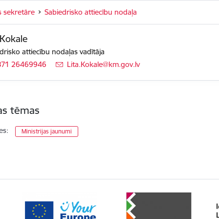
s sekretāre
Sabiedrisko attiecību nodaļa
 Kokale
drisko attiecību nodaļas vadītāja
371 26469946
E-pasts:
Lita.Kokale@km.gov.lv
tas tēmas
es:
Ministrijas jaunumi