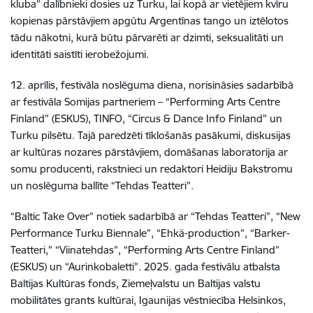
kluba” dalībnieki dosies uz Turku, lai kopā ar vietējiem kvīru
kopienas pārstāvjiem apgūtu Argentīnas tango un iztēlotos
tādu nākotni, kurā būtu pārvarēti ar dzimti, seksualitāti un
identitāti saistīti ierobežojumi.
12. aprīlis, festivāla noslēguma diena, norisināsies sadarbībā
ar festivāla Somijas partneriem – “Performing Arts Centre
Finland” (ESKUS), TINFO, “Circus & Dance Info Finland” un
Turku pilsētu. Tajā paredzēti tīklošanās pasākumi, diskusijas
ar kultūras nozares pārstāvjiem, domāšanas laboratorija ar
somu producenti, rakstnieci un redaktori Heidiju Bakstromu
un noslēguma ballīte “Tehdas Teatteri”.
“Baltic Take Over” notiek sadarbībā ar “Tehdas Teatteri”, “New
Performance Turku Biennale”, “Ehkä-production”, “Barker-
Teatteri,” “Viinatehdas”, “Performing Arts Centre Finland”
(ESKUS) un “Aurinkobaletti”. 2025. gada festivālu atbalsta
Baltijas Kultūras fonds, Ziemeļvalstu un Baltijas valstu
mobilitātes grants kultūrai, Igaunijas vēstniecība Helsinkos,