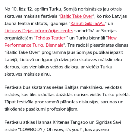
No 10. līdz 12. aprīlim Turku, Somijā norisināsies jau otrais
skatuves mākslas festivāls “
Baltic Take Over
”, ko rīko Latvijas
Jaunā teātra institūts, Igaunijas “
Kanuti Gildi SAAL
” un
Lietuvas Dejas informācijas centrs
sadarbībā ar Somijas
organizācijām “
Tehdas Teatteri
” un Turku biennāli “
New
Performance Turku Biennale
”. Trīs radoši piesātinātās dienās
“Baltic Take Over” programma ļaus Somijas publikai iepazīt
Latvijā, Lietuvā un Igaunijā dzīvojošo skatuves mākslinieku
darbus, kas vienlaikus veidos dialogu ar vietējo Turku
skatuves mākslas ainu.
Festivālā būs skatāmas sešas Baltijas mākslinieku veidotas
izrādes, kas tiks izrādītas dažādās norises vietās Turku pilsētā.
Tāpat festivāla programmā plānotas diskusijas, sarunas un
tīklošanās pasākumi profesionāļiem.
Festivālu atklās Hannas Kritenas Tangsoo un Sigridas Savi
izrāde “COWBODY / Oh wow, it's you!”, kas apvieno