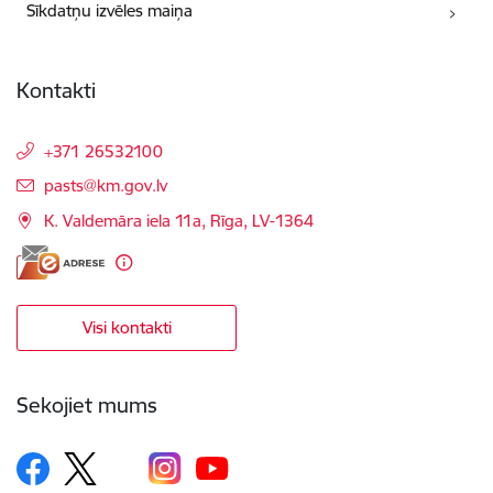
Sīkdatņu izvēles maiņa
Kontakti
+371 26532100
E-pasts:
pasts@km.gov.lv
K. Valdemāra iela 11a, Rīga, LV-1364
Visi kontakti
Sekojiet mums