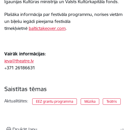
Igaunijas Kultūras ministrija un Valsts Kultūrkapitāla fonds.
Plašāka informācija par festivāla programmu, norises vietām
un biļešu iegādi pieejama festivāla
tīmekļvietnē
baltictakeover.com
.
Vairāk informācijas:
ieva@theatre.lv
+371 26186631
Saistītas tēmas
Aktualitātes:
EEZ grantu programma
Mūzika
Teātris
Drukāt lapu