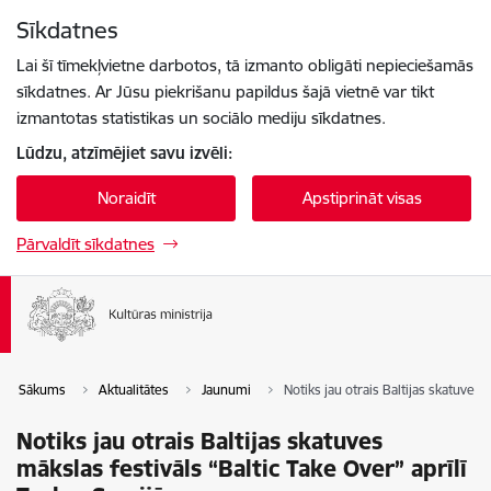
Pāriet uz lapas saturu
Sīkdatnes
Spied
lai meklētu
Enter
Lai šī tīmekļvietne darbotos, tā izmanto obligāti nepieciešamās
sīkdatnes. Ar Jūsu piekrišanu papildus šajā vietnē var tikt
izmantotas statistikas un sociālo mediju sīkdatnes.
Lūdzu, atzīmējiet savu izvēli:
Noraidīt
Apstiprināt visas
Pārvaldīt sīkdatnes
Sākums
Aktualitātes
Jaunumi
Notiks jau otrais Baltijas skatuves 
Notiks jau otrais Baltijas skatuves
mākslas festivāls “Baltic Take Over” aprīlī