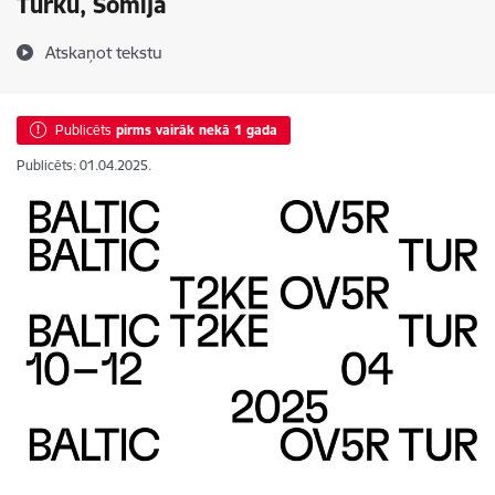
Turku, Somijā
Atskaņot tekstu
Publicēts
pirms vairāk nekā 1 gada
Publicēts: 01.04.2025.