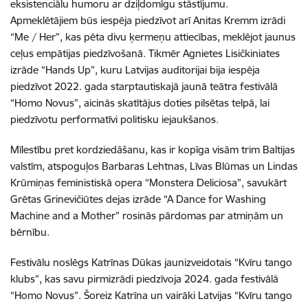
eksistenciālu humoru ar dziļdomīgu stāstījumu.
Apmeklētājiem būs iespēja piedzīvot arī Anitas Kremm izrādi
“Me / Her”, kas pēta divu ķermeņu attiecības, meklējot jaunus
ceļus empātijas piedzīvošanā. Tikmēr Agnietes Lisičkiniates
izrāde “Hands Up”, kuru Latvijas auditorijai bija iespēja
piedzīvot 2022. gada starptautiskajā jaunā teātra festivālā
“Homo Novus”, aicinās skatītājus doties pilsētas telpā, lai
piedzīvotu performatīvi politisku iejaukšanos.
Mīlestību pret kordziedāšanu, kas ir kopīga visām trim Baltijas
valstīm, atspoguļos Barbaras Lehtnas, Līvas Blūmas un Lindas
Krūmiņas feministiskā opera “Monstera Deliciosa”, savukārt
Grētas Grinevičiūtes dejas izrāde “A Dance for Washing
Machine and a Mother” rosinās pārdomas par atmiņām un
bērnību.
Festivālu noslēgs Katrīnas Dūkas jaunizveidotais “Kvīru tango
klubs”, kas savu pirmizrādi piedzīvoja 2024. gada festivālā
“Homo Novus”. Šoreiz Katrīna un vairāki Latvijas “Kvīru tango