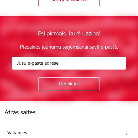
Esi pirmais, kurš uzzina!
Piesakies jaunumu saņemšanai savā e-pastā.
Kājene
Ātrās saites
Vakances