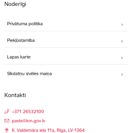
Noderīgi
Privātuma politika
Piekļūstamība
Lapas karte
Sīkdatņu izvēles maiņa
Kontakti
+371 26532100
E-pasts:
pasts@km.gov.lv
K. Valdemāra iela 11a, Rīga, LV-1364