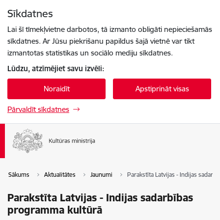
Pāriet uz lapas saturu
Sīkdatnes
Spied
lai meklētu
Enter
Lai šī tīmekļvietne darbotos, tā izmanto obligāti nepieciešamās
sīkdatnes. Ar Jūsu piekrišanu papildus šajā vietnē var tikt
izmantotas statistikas un sociālo mediju sīkdatnes.
Lūdzu, atzīmējiet savu izvēli:
Noraidīt
Apstiprināt visas
Pārvaldīt sīkdatnes
Sākums
Aktualitātes
Jaunumi
Parakstīta Latvijas - Indijas sadar
Parakstīta Latvijas - Indijas sadarbības
programma kultūrā