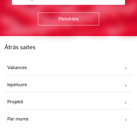
Kājene
Ātrās saites
Vakances
Iepirkumi
Projekti
Par mums