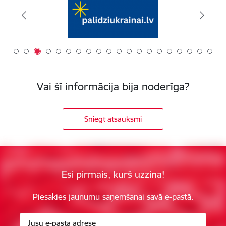
Vai šī informācija bija noderīga?
Sniegt atsauksmi
Esi pirmais, kurš uzzina!
Piesakies jaunumu saņemšanai savā e-pastā.