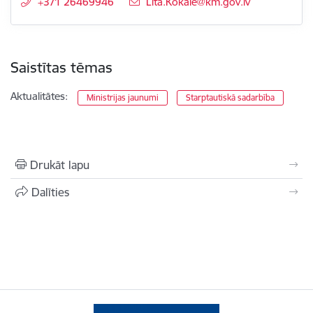
+371 26469946
E-pasts:
Lita.Kokale@km.gov.lv
Saistītas tēmas
Aktualitātes:
Ministrijas jaunumi
Starptautiskā sadarbība
Drukāt lapu
Dalīties