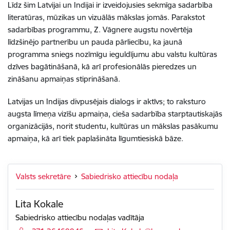
Līdz šim Latvijai un Indijai ir izveidojusies sekmīga sadarbība
literatūras, mūzikas un vizuālās mākslas jomās. Parakstot
sadarbības programmu, Z. Vāgnere augstu novērtēja
līdzšinējo partnerību un pauda pārliecību, ka jaunā
programma sniegs nozīmīgu ieguldījumu abu valstu kultūras
dzīves bagātināšanā, kā arī profesionālās pieredzes un
zināšanu apmaiņas stiprināšanā.
Latvijas un Indijas divpusējais dialogs ir aktīvs; to raksturo
augsta līmeņa vizīšu apmaiņa, cieša sadarbība starptautiskajās
organizācijās, norit studentu, kultūras un mākslas pasākumu
apmaiņa, kā arī tiek paplašināta līgumtiesiskā bāze.
Valsts sekretāre
Sabiedrisko attiecību nodaļa
Lita Kokale
Sabiedrisko attiecību nodaļas vadītāja