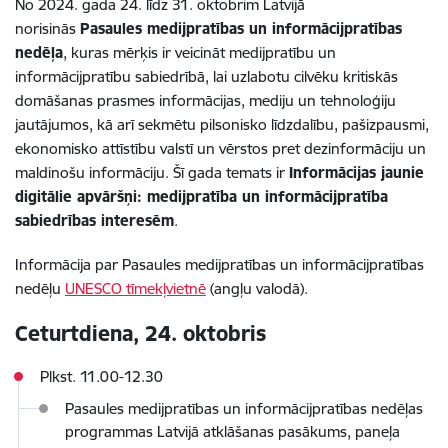
No 2024. gada 24. līdz 31. oktobrim Latvijā
norisinās
Pasaules medijpratības un informācijpratības
nedēļa
, kuras mērķis ir veicināt medijpratību un
informācijpratību sabiedrībā, lai uzlabotu cilvēku kritiskās
domāšanas prasmes informācijas, mediju un tehnoloģiju
jautājumos, kā arī sekmētu pilsonisko līdzdalību, pašizpausmi,
ekonomisko attīstību valstī un vērstos pret dezinformāciju un
maldinošu informāciju. Šī gada temats ir
Informācijas jaunie
digitālie apvāršņi: medijpratība un informācijpratība
sabiedrības interesēm
.
Informācija par Pasaules medijpratības un informācijpratības
nedēļu
UNESCO tīmekļvietnē
(angļu valodā).
Ceturtdiena, 24. oktobris
Plkst. 11.00-12.30
Pasaules medijpratības un informācijpratības nedēļas
programmas Latvijā atklāšanas pasākums,
paneļa