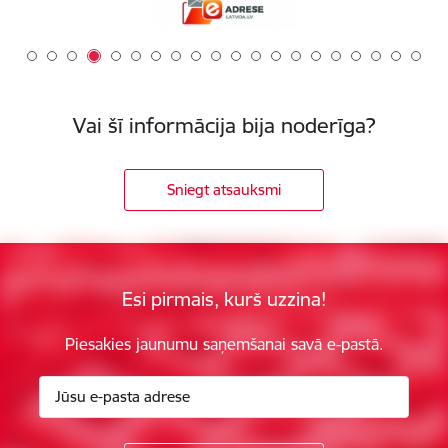
Vai šī informācija bija noderīga?
Sniegt atsauksmi
Esi pirmais, kurš uzzina!
Piesakies jaunumu saņemšanai savā e-pastā.