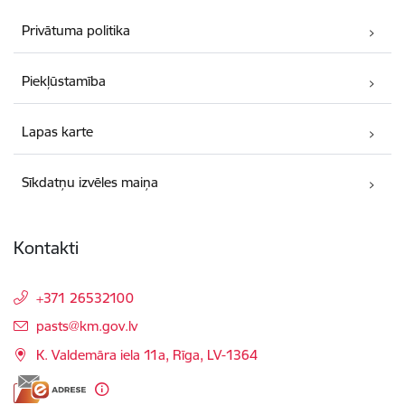
Privātuma politika
Piekļūstamība
Lapas karte
Sīkdatņu izvēles maiņa
Kontakti
+371 26532100
E-pasts:
pasts@km.gov.lv
K. Valdemāra iela 11a, Rīga, LV-1364