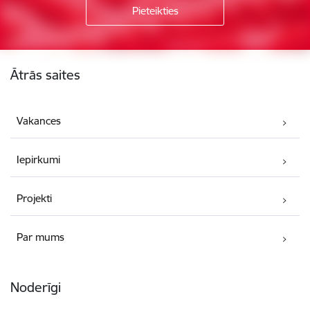
Kājene
Ātrās saites
Vakances
Iepirkumi
Projekti
Par mums
Noderīgi