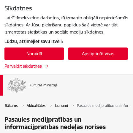
Pāriet uz lapas saturu
Sīkdatnes
Spied
lai meklētu
Enter
Lai šī tīmekļvietne darbotos, tā izmanto obligāti nepieciešamās
sīkdatnes. Ar Jūsu piekrišanu papildus šajā vietnē var tikt
izmantotas statistikas un sociālo mediju sīkdatnes.
Lūdzu, atzīmējiet savu izvēli:
Noraidīt
Apstiprināt visas
Pārvaldīt sīkdatnes
Sākums
Aktualitātes
Jaunumi
Pasaules medijpratības un informā
Pasaules medijpratības un
informācijpratības nedēļas norises