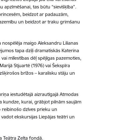
 apzīmēšanai, tas būtu “sievišķība”.
 princesēm, beidzot ar padauzām,
pazemību un beidzot ar traku grimšanu
a nospēlēja maigo Aleksandru Lilianas
ējumos tapa dziļi dramatiskās Katerina
vai mīlestības dēļ spējīgas pazemoties,
Marijā Stjuartē (1976) vai Šekspīra
šķirošos brīžos – karalisku stāju un
ūriņa iestudētajā aizrautīgajā Atmodas
ra kundze, kurai, grābjot pilnām saujām
To reibinošo dzīves prieku un
vadot ekskursijas Liepājas teātri un
uzņemta Teātra Zelta fondā.