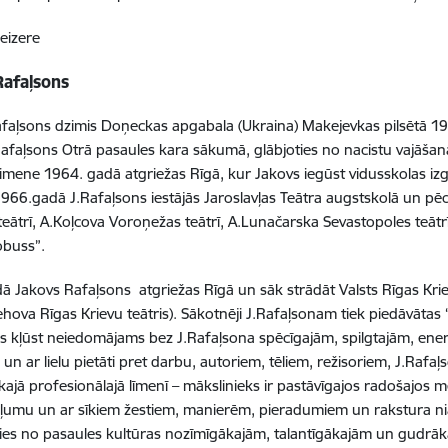
heizere
Rafaļsons
faļsons dzimis Doņeckas apgabala (Ukraina) Makejevkas pilsētā 19
faļsons Otrā pasaules kara sākumā, glābjoties no nacistu vajāšan
imene 1964. gadā atgriežas Rīgā, kur Jakovs iegūst vidusskolas izgl
966.gadā J.Rafaļsons iestājās Jaroslavļas Teātra augstskolā un pē
teātrī, A.Koļcova Voroņežas teātrī, A.Lunačarska Sevastopoles teā
obuss”.
ā Jakovs Rafaļsons atgriežas Rīgā un sāk strādāt Valsts Rīgas Kri
ehova Rīgas Krievu teātris). Sākotnēji J.Rafaļsonam tiek piedāvātas
s kļūst neiedomājams bez J.Rafaļsona spēcīgajām, spilgtajām, en
 un ar lielu pietāti pret darbu, autoriem, tēliem, režisoriem, J.Rafa
kajā profesionālajā līmenī – mākslinieks ir pastāvīgajos radošajos m
ziļumu un ar sīkiem žestiem, manierēm, pieradumiem un rakstura nian
es no pasaules kultūras nozīmīgākajām, talantīgākajām un gudrāk