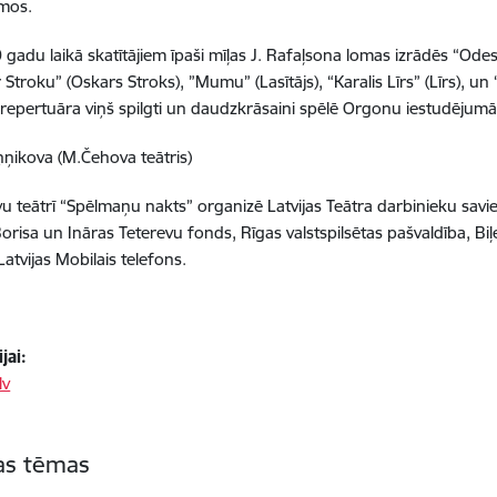
umos.
 gadu laikā skatītājiem īpaši mīļas J. Rafaļsona lomas izrādēs “Ode
Stroku” (Oskars Stroks), ”Mumu” (Lasītājs), “Karalis Līrs” (Līrs), un
 repertuāra viņš spilgti un daudzkrāsaini spēlē Orgonu iestudējumā 
ņņikova (M.Čehova teātris)
u teātrī “Spēlmaņu nakts” organizē Latvijas Teātra darbinieku savien
Borisa un Ināras Teterevu fonds, Rīgas valstspilsētas pašvaldība, Bi
Latvijas Mobilais telefons.
jai:
lv
tas tēmas