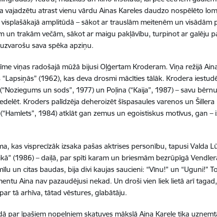
a vajadzētu atrast vienu vārdu Ainas Kareles daudzo nospēlēto lomu
a visplašākajā amplitūdā – sākot ar trauslām meitenēm un visādām
m un trakām večām, sākot ar maigu pakļāvību, turpinot ar galēju 
 uzvarošu sava spēka apziņu.
īme viņas radošajā mūžā bijusi Oļģertam Kroderam. Viņa režijā Ain
“Lapsiņās” (1962), kas deva drosmi mācīties tālāk. Krodera iestud
(“Noziegums un sods”, 1977) un Poļina (“Kaija”, 1987) – savu bērnu 
iedelēt. Kroders palīdzēja deheroizēt šīspasaules varenos un Šillera 
(“Hamlets”, 1984) atklāt gan zemus un egoistiskus motīvus, gan – iz
a, kas visprecīzāk izsaka pašas aktrises personību, tapusi Valda L
eikā” (1986) – daiļā, par spīti karam un briesmām bezrūpīgā Vendle
mīlu un citas baudas, bija divi kaujas saucieni: “Vīnu!” un “Uguni!” 
ntu Aina nav pazaudējusi nekad. Un droši vien liek lietā arī tagad, 
par tā arhīva, tātad vēstures, glabātāju.
dā par īpašiem nopelniem skatuves mākslā Aina Karele tika 