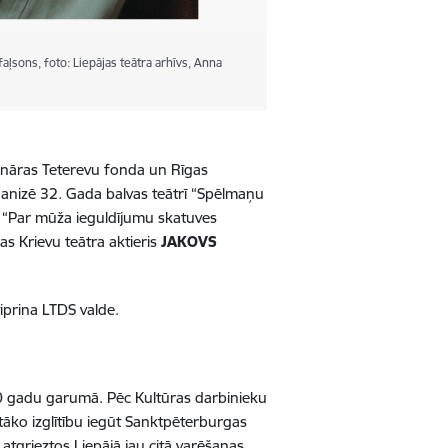
aļsons, foto: Liepājas teātra arhīvs, Anna
n Ināras Teterevu fonda un Rīgas
rganizē 32. Gada balvas teātrī “Spēlmaņu
 “Par mūža ieguldījumu skatuves
s Krievu teātra aktieris
JAKOVS
iprina LTDS valde.
ā 60 gadu garumā. Pēc Kultūras darbinieku
āko izglītību iegūt Sanktpēterburgas
 atgrieztos Liepājā jau citā varēšanas