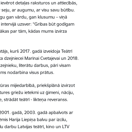
ievērot detaļas raksturos un attiecībās,
 ar seju, ar augumu, ar visu savu būtību.
jēgu gan vārdu, gan klusumu – viņā
 intervijā uzsver: “Gribas būt godīgam
gstākas par tām, kādas mums izvirza
ātājs, kurš 2017. gadā izveidoja Teātrī
ta dzejniecei Marinai Cvetajevai un 2018.
ejnieku, literātu darbus, pāri visam
jams nodarbina visus prātus.
tūras mijiedarbībā, priekšplānā izvirzot
stures griežu ietekmi uz ģimeni, nāciju,
me, strādāt teātrī - likteņa reveranss.
 2001. gadā, 2003. gadā apbalvots ar
is Harija Liepiņa balvu par izcilu,
lu darbu Latvijas teātrī, kino un LTV