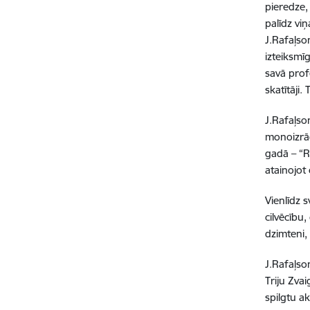
pieredze,
palīdz viņ
J.Rafaļso
izteiksmī
savā prof
skatītāji.
J.Rafaļson
monoizrād
gadā – “R
atainojot
Vienlīdz 
cilvēcību,
dzimteni, 
J.Rafaļso
Triju Zva
spilgtu a