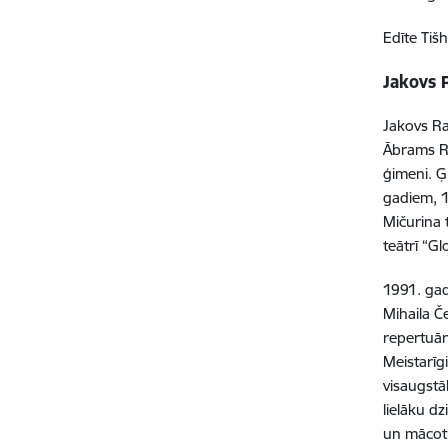
Edīte Tiš
Jakovs 
Jakovs Ra
Ābrams Ra
ģimeni. Ģ
gadiem, 1
Mičurina 
teātrī “Gl
1991. gad
Mihaila Č
repertuār
Meistarīgi
visaugstā
lielāku d
un mācoti