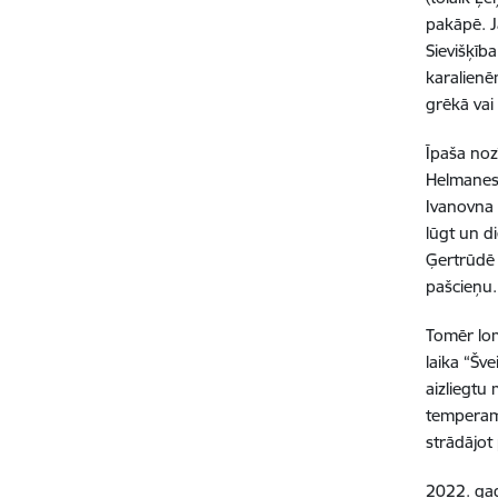
pakāpē. J
Sievišķīb
karalienē
grēkā vai
Īpaša noz
Helmanes 
Ivanovna 
lūgt un d
Ģertrūdē 
pašcieņu.
Tomēr lom
laika “Šv
aizliegtu 
temperame
strādājot 
2022. ga