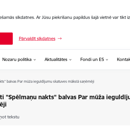
iešamās sīkdatnes. Ar Jūsu piekrišanu papildus šajā vietnē var tikt i
Pārvaldīt sīkdatnes
Nozaru politika
Aktualitātes
Fondi un ES
Kontak
kts" balvas Par mūža ieguldījumu skatuves mākslā saņēmēji
ti "Spēlmaņu nakts" balvas Par mūža ieguldī
ēji
ņot tekstu