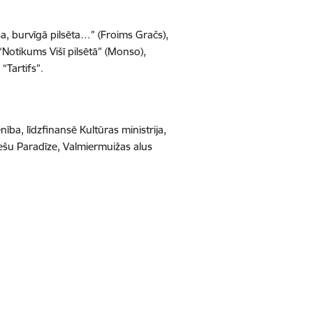
sa, burvīgā pilsēta…” (Froims Gračs),
 “Notikums Višī pilsētā” (Monso),
“Tartifs”.
ība, līdzfinansē Kultūras ministrija,
ļešu Paradīze, Valmiermuižas alus