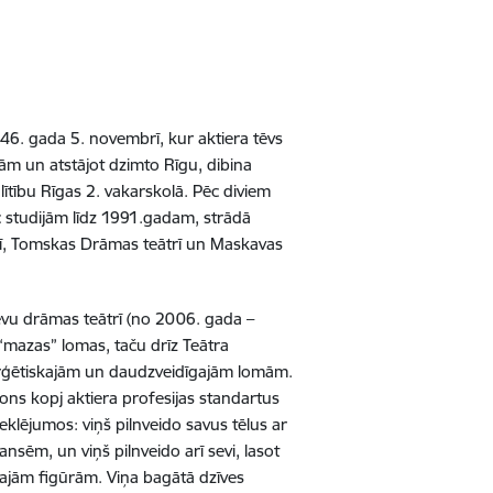
46. gada 5. novembrī, kur aktiera tēvs
ām un atstājot dzimto Rīgu, dibina
ītību Rīgas 2. vakarskolā. Pēc diviem
c studijām līdz 1991.gadam, strādā
trī, Tomskas Drāmas teātrī un Maskavas
evu drāmas teātrī (no 2006. gada –
 “mazas” lomas, taču drīz Teātra
erģētiskajām un daudzveidīgajām lomām.
ļsons kopj aktiera profesijas standartus
eklējumos: viņš pilnveido savus tēlus ar
sēm, un viņš pilnveido arī sevi, lasot
ajām figūrām. Viņa bagātā dzīves