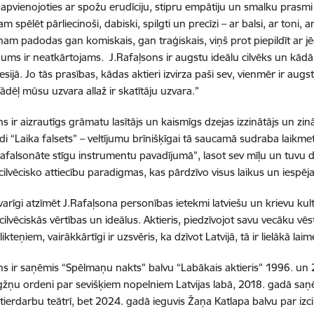
 apvienojoties ar spožu erudīciju, stipru empātiju un smalku prasmi 
am spēlēt pārliecinoši, dabiski, spilgti un precīzi – ar balsi, ar toni,
nam padodas gan komiskais, gan traģiskais, viņš prot piepildīt ar 
gums ir neatkārtojams. J.Rafaļsons ir augstu ideālu cilvēks un kādā
esijā. Jo tās prasības, kādas aktieri izvirza paši sev, vienmēr ir au
 Tādēļ mūsu uzvara allaž ir skatītāju uzvara.”
s ir aizrautīgs grāmatu lasītājs un kaismīgs dzejas izzinātājs un zin
i “Laika falsets” – veltījumu brīnišķīgai tā saucamā sudraba laikme
afalsonāte stīgu instrumentu pavadījumā”, lasot sev mīļu un tuvu dz
 cilvēcisko attiecību paradigmas, kas pārdzīvo visus laikus un iespē
svarīgi atzīmēt J.Rafaļsona personības ietekmi latviešu un krievu kul
 cilvēciskās vērtības un ideālus. Aktieris, piedzīvojot savu vecāku vē
likteņiem, vairākkārtīgi ir uzsvēris, ka dzīvot Latvijā, tā ir lielākā lai
ns ir saņēmis “Spēlmaņu nakts” balvu “Labākais aktieris” 1996. un
igžņu ordeni par sevišķiem nopelniem Latvijas labā, 2018. gadā saņēm
ktierdarbu teātrī, bet 2024. gadā ieguvis Žaņa Katlapa balvu par izci