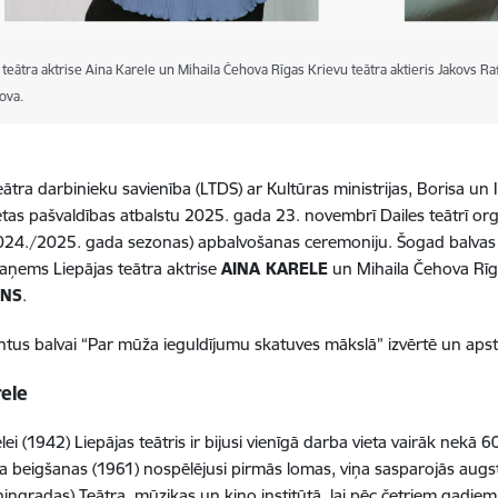
 teātra aktrise Aina Karele un Mihaila Čehova Rīgas Krievu teātra aktieris Jakovs Raf
ova.
Teātra darbinieku savienība (LTDS) ar Kultūras ministrijas, Borisa u
sētas pašvaldības atbalstu 2025. gada 23. novembrī Dailes teātrī o
024./2025. gada sezonas) apbalvošanas ceremoniju. Šogad balvas
aņems Liepājas teātra aktrise
AINA KARELE
un Mihaila Čehova Rīga
ONS
.
tus balvai “Par mūža ieguldījumu skatuves mākslā” izvērtē un apst
rele
elei (1942) Liepājas teātris ir bijusi vienīgā darba vieta vairāk nek
 beigšanas (1961) nospēlējusi pirmās lomas, viņa sasparojās augst
eņingradas) Teātra, mūzikas un kino institūtā, lai pēc četriem gadiem