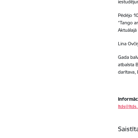
iestudēj
Pēdējo 10
“Tango ar 
Aktuālajā
Lina Ovči
Gada balv
atbalsta 
darītava, 
Informāci
ltds@ltds.
Saistī