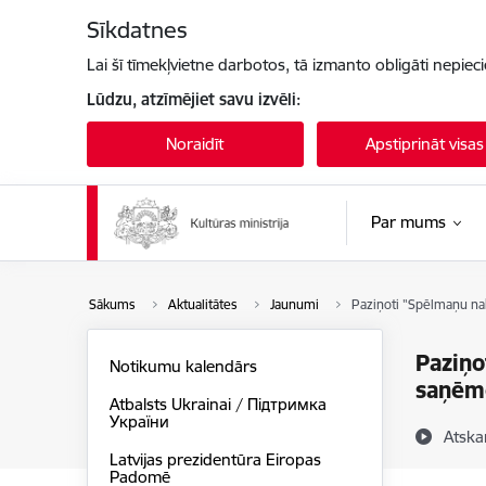
Pāriet uz lapas saturu
Sīkdatnes
Lai šī tīmekļvietne darbotos, tā izmanto obligāti nepiec
Lūdzu, atzīmējiet savu izvēli:
Noraidīt
Apstiprināt visas
Par mums
Sākums
Aktualitātes
Jaunumi
Paziņoti "Spēlmaņu na
Paziņo
Notikumu kalendārs
saņēm
Atbalsts Ukrainai / Підтримка
України
Atska
Latvijas prezidentūra Eiropas
Padomē