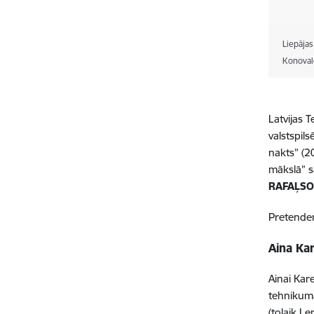
Liepājas
Konoval
Latvijas 
valstspil
nakts” (2
mākslā” s
RAFAĻS
Pretenden
Aina Ka
Ainai Kar
tehnikuma
(tolaik Ļ