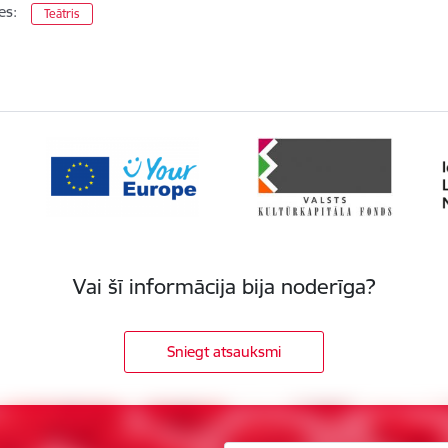
es:
Teātris
Vai šī informācija bija noderīga?
Sniegt atsauksmi