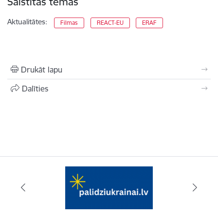
Saistītas tēmas
Aktualitātes:
Filmas
REACT-EU
ERAF
Drukāt lapu
Dalīties