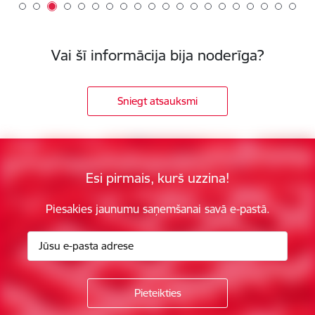
Vai šī informācija bija noderīga?
Sniegt atsauksmi
Esi pirmais, kurš uzzina!
Piesakies jaunumu saņemšanai savā e-pastā.