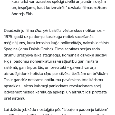
kura laikā var uzrasties spēcīgi cilvēki ar jaunām idejām
un, iespējams, kaut ko izmainīt,” uzskata filmas režisors
Andrejs Ēķis.
Daudzsēriju filma
Dumpis
balstīta vēsturiskos notikumos –
1975. gadā uz padomju karakuģa notiek sacelšanās
mēģinājums, kuru ierosina kuģa politvadītājs, naivais ideālists
Špagins (lomā Dainis Grūbe). Filma septiņās sērijās rāda
drūmu Brežņeva laika stagnāciju, komunālā dzīvokļa sadzīvi
Rīgā, padomju nomenklatūras visatļautību gan militārā
sistēmā, gan ārpus tās, un pretstatā – galvenā varoņa
aizrautīgi donkihotisko cīņu par cilvēka tiesībām un brīvībām.
Tas ir gandrīz neticams notikumu pavērsiens totalitārisma
apstākļos – viens kaismīgi pārliecināts revolucionārs spēj
iedvesmot milzīga karakuģa apkalpi un aizraut līdzi protestā
pret sistēmu.
Lai dzēstu jebkādu nostaļģiju pēc “labajiem padomju laikiem”,