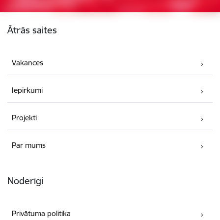
Kājene
Ātrās saites
Vakances
Iepirkumi
Projekti
Par mums
Noderīgi
Privātuma politika