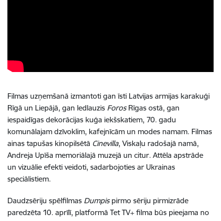
Filmas uzņemšanā izmantoti gan īsti Latvijas armijas karakuģi
Rīgā un Liepājā, gan ledlauzis
Foros
Rīgas ostā, gan
iespaidīgas dekorācijas kuģa iekšskatiem, 70. gadu
komunālajam dzīvoklim, kafejnīcām un modes namam. Filmas
ainas tapušas kinopilsētā
Cinevilla
, Viskaļu radošajā namā,
Andreja Upīša memoriālajā muzejā un citur. Attēla apstrāde
un vizuālie efekti veidoti, sadarbojoties ar Ukrainas
speciālistiem.
Daudzsēriju spēlfilmas
Dumpis
pirmo sēriju pirmizrāde
paredzēta 10. aprīlī, platformā Tet TV+ filma būs pieejama no