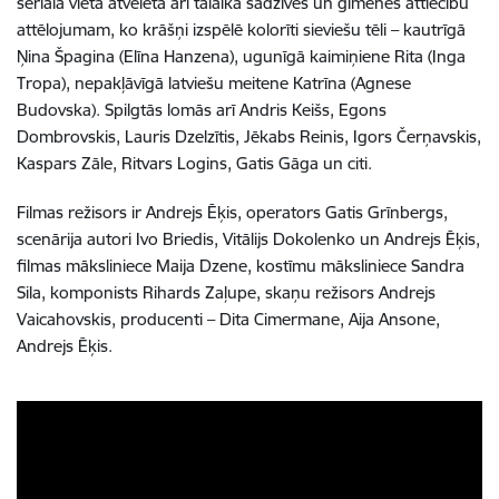
seriālā vieta atvēlēta arī tālaika sadzīves un ģimenes attiecību
attēlojumam, ko krāšņi izspēlē kolorīti sieviešu tēli – kautrīgā
Ņina Špagina (Elīna Hanzena), ugunīgā kaimiņiene Rita (Inga
Tropa), nepakļāvīgā latviešu meitene Katrīna (Agnese
Budovska). Spilgtās lomās arī Andris Keišs, Egons
Dombrovskis, Lauris Dzelzītis, Jēkabs Reinis, Igors Čerņavskis,
Kaspars Zāle, Ritvars Logins, Gatis Gāga un citi.
Filmas režisors ir Andrejs Ēķis, operators Gatis Grīnbergs,
scenārija autori Ivo Briedis, Vitālijs Dokolenko un Andrejs Ēķis,
filmas māksliniece Maija Dzene, kostīmu māksliniece Sandra
Sila, komponists Rihards Zaļupe, skaņu režisors Andrejs
Vaicahovskis, producenti – Dita Cimermane, Aija Ansone,
Andrejs Ēķis.