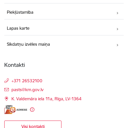
Piekļūstamība
Lapas karte
Sīkdatņu izvēles maiņa
Kontakti
+371 26532100
E-pasts:
pasts@km.gov.lv
K. Valdemāra iela 11a, Rīga, LV-1364
Visi kontakti