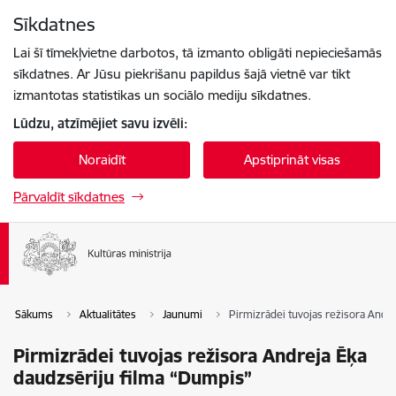
Pāriet uz lapas saturu
Sīkdatnes
Spied
lai meklētu
Enter
Lai šī tīmekļvietne darbotos, tā izmanto obligāti nepieciešamās
sīkdatnes. Ar Jūsu piekrišanu papildus šajā vietnē var tikt
izmantotas statistikas un sociālo mediju sīkdatnes.
Lūdzu, atzīmējiet savu izvēli:
Noraidīt
Apstiprināt visas
Pārvaldīt sīkdatnes
Sākums
Aktualitātes
Jaunumi
Pirmizrādei tuvojas režisora Andr
Pirmizrādei tuvojas režisora Andreja Ēķa
daudzsēriju filma “Dumpis”