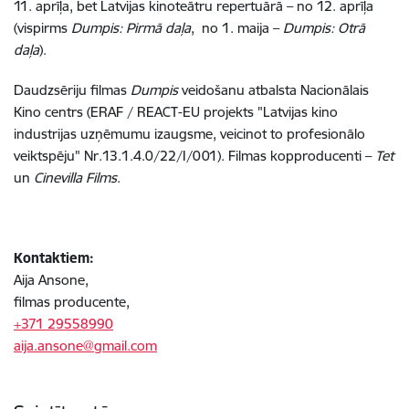
11. aprīļa, bet Latvijas kinoteātru repertuārā – no 12. aprīļa
(vispirms
Dumpis: Pirmā daļa
, no 1. maija –
Dumpis: Otrā
daļa
).
Daudzsēriju filmas
Dumpis
veidošanu atbalsta Nacionālais
Kino centrs (ERAF / REACT-EU projekts "Latvijas kino
industrijas uzņēmumu izaugsme, veicinot to profesionālo
veiktspēju" Nr.13.1.4.0/22/I/001). Filmas kopproducenti –
Tet
un
Cinevilla Films
.
Kontaktiem:
Aija Ansone,
filmas producente,
+371 29558990
aija.ansone@gmail.com