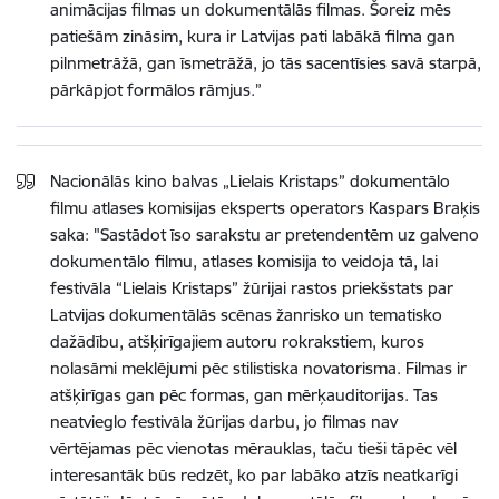
animācijas filmas un dokumentālās filmas. Šoreiz mēs
patiešām zināsim, kura ir Latvijas pati labākā filma gan
pilnmetrāžā, gan īsmetrāžā, jo tās sacentīsies savā starpā,
pārkāpjot formālos rāmjus.”
Nacionālās kino balvas „Lielais Kristaps” dokumentālo
filmu atlases komisijas eksperts operators Kaspars Braķis
saka: "Sastādot īso sarakstu ar pretendentēm uz galveno
dokumentālo filmu, atlases komisija to veidoja tā, lai
festivāla “Lielais Kristaps” žūrijai rastos priekšstats par
Latvijas dokumentālās scēnas žanrisko un tematisko
dažādību, atšķirīgajiem autoru rokrakstiem, kuros
nolasāmi meklējumi pēc stilistiska novatorisma. Filmas ir
atšķirīgas gan pēc formas, gan mērķauditorijas. Tas
neatvieglo festivāla žūrijas darbu, jo filmas nav
vērtējamas pēc vienotas mērauklas, taču tieši tāpēc vēl
interesantāk būs redzēt, ko par labāko atzīs neatkarīgi