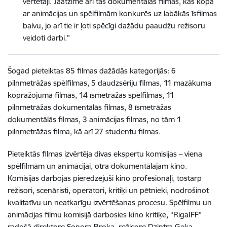
vērtētāji. Jāatzīmē arī tās dokumentālās filmas, kas kopā
ar animācijas un spēlfilmām konkurēs uz labākās īsfilmas
balvu, jo arī tie ir ļoti spēcīgi dažādu paaudžu režisoru
veidoti darbi."
Šogad pieteiktas 85 filmas dažādās kategorijās: 6
pilnmetrāžas spēlfilmas, 5 daudzsēriju filmas, 11 mazākuma
kopražojuma filmas, 14 īsmetrāžas spēlfilmas, 11
pilnmetrāžas dokumentālās filmas, 8 īsmetrāžas
dokumentālās filmas, 3 animācijas filmas, no tām 1
pilnmetrāžas filma, kā arī 27 studentu filmas.
Pieteiktās filmas izvērtēja divas ekspertu komisijas – viena
spēlfilmām un animācijai, otra dokumentālajam kino.
Komisijās darbojas pieredzējuši kino profesionāļi, tostarp
režisori, scenāristi, operatori, kritiķi un pētnieki, nodrošinot
kvalitatīvu un neatkarīgu izvērtēšanas procesu. Spēlfilmu un
animācijas filmu komisijā darbosies kino kritiķe, “RigaIFF”
radošā direktore Sonora Broka, režisore Dzintra Geka,