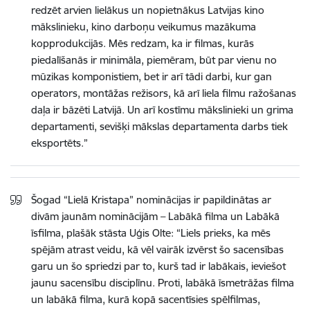
redzēt arvien lielākus un nopietnākus Latvijas kino
mākslinieku, kino darboņu veikumus mazākuma
kopprodukcijās. Mēs redzam, ka ir filmas, kurās
piedalīšanās ir minimāla, piemēram, būt par vienu no
mūzikas komponistiem, bet ir arī tādi darbi, kur gan
operators, montāžas režisors, kā arī liela filmu ražošanas
daļa ir bāzēti Latvijā. Un arī kostīmu mākslinieki un grima
departamenti, sevišķi mākslas departamenta darbs tiek
eksportēts.”
Šogad “Lielā Kristapa” nominācijas ir papildinātas ar
divām jaunām nominācijām – Labākā filma un Labākā
īsfilma, plašāk stāsta Uģis Olte: “Liels prieks, ka mēs
spējām atrast veidu, kā vēl vairāk izvērst šo sacensības
garu un šo spriedzi par to, kurš tad ir labākais, ieviešot
jaunu sacensību disciplīnu. Proti, labākā īsmetrāžas filma
un labākā filma, kurā kopā sacentīsies spēlfilmas,