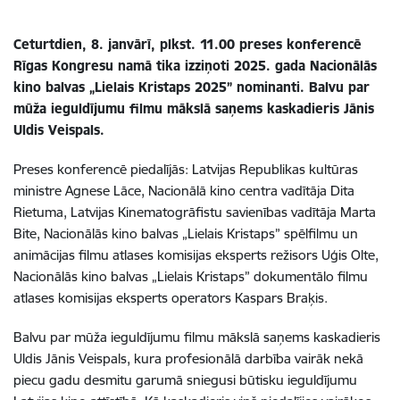
Ceturtdien, 8. janvārī, plkst. 11.00 preses konferencē
Rīgas Kongresu namā tika izziņoti 2025. gada Nacionālās
kino balvas „Lielais Kristaps 2025” nominanti. Balvu par
mūža ieguldījumu filmu mākslā saņems kaskadieris Jānis
Uldis Veispals.
Preses konferencē piedalījās: Latvijas Republikas kultūras
ministre Agnese Lāce, Nacionālā kino centra vadītāja Dita
Rietuma,
Latvijas Kinematogrāfistu savienības vadītāja Marta
Bite
, Nacionālās kino balvas „Lielais Kristaps” spēlfilmu un
animācijas filmu atlases komisijas eksperts režisors Uģis Olte,
Nacionālās kino balvas „Lielais Kristaps” dokumentālo filmu
atlases komisijas eksperts operators Kaspars Braķis.
Balvu par mūža ieguldījumu filmu mākslā saņems kaskadieris
Uldis Jānis Veispals, kura profesionālā darbība vairāk nekā
piecu gadu desmitu garumā sniegusi būtisku ieguldījumu