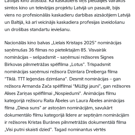
Latvijas kino attīstībā. Kā kaskadieris viņš piedalījies vairākos
simtos kino un televīzijas projektu Latvijā un pasaulē, bijis
viens no profesionālās kaskadieru darbības aizsācējiem Latvijā
un Baltijā, kā arī veicinājis kaskadiera profesijas izveidošanu
un drošības standartu ieviešanu.
Nacionālās kino balvas „Lielais Kristaps 2025” nominācijas
saņēmušas 36 filmas no pieteiktajām 85. Visvairāk
nominācijas – sešpadsmit – saņēmusi režisores Signes
Birkovas pilnmetrāžas spēlfilma „Lotus”. Trīspadsmit
nominācijas saņēmusi režisora Dzintara Dreiberga filma
“Tīklā. TTT leģendas dzimšana”. Desmit nominācijas – gan
režisora Armanda Zača spēlfilmai “Mūžīgi jauni”, gan režisores
Alises Zariņas spēlfilmai „Nospiedumi”. Animācijas filmu
kategorijā režisoru Raita Ābeles un Laura Ābeles animācijas
filma „Dieva suns” ar astoņām nominācijām, savukārt
dokumentālo filmu kategorijā līdere ar septiņām nominācijām
ir režisores Kristas Burānes pilnmetrāžās dokumentālā filma
„Visi putni skaisti dzied”. Tagad nominantus vērtēs