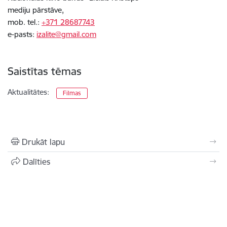
mediju pārstāve,
mob. tel.:
+371 28687743
e-pasts:
izalite@gmail.com
Saistītas tēmas
Aktualitātes:
Filmas
Drukāt lapu
Dalīties