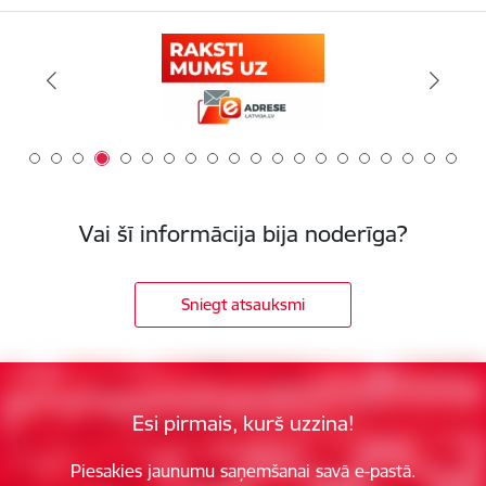
Vai šī informācija bija noderīga?
Sniegt atsauksmi
Esi pirmais, kurš uzzina!
Piesakies jaunumu saņemšanai savā e-pastā.