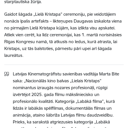
starptautiska žūrija.
Gaidot šāgada „Lielā Kristapa” ceremoniju, pie veidotājiem
nonācis īpašs artefakts – likteņupes Daugavas izskalota viena
no pirmajām Lielā Kristapa kūjām, kas izlikta visu apskatei.
Atliek vien cerēt, ka līdz ceremonijai, kas 1. martā norisināsies
Rīgas Kongresu namā, tā atkusīs no ledus, kurā atrasta, lai
Kristaps, uz tās balstoties, pārnestu pāri upei arī šāgada
laureātus.
Latvijas Kinematogrāfistu savienības vadītāja Marta Bite
saka: „Nacionālās kino balvas „Lielais Kristaps”
nominantus izraugās nozares profesionāļi, rūpīgi
izvērtējot 2025. gada filmu māksliniecisko un
profesionālo kvalitāti. Kategorija „Labākā filma”, kurā
līdzās ir labākās spēlfilmas, dokumentālās filmas un
animācija, ataino šābrīža Latvijas filmu daudzveidību.
Prieks, ka sarakstā atgriezusies kategorija „Labākā