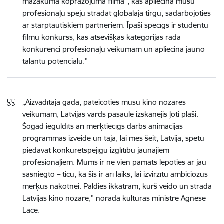
mazākuma kopražojuma filma”, kas apliecina mūsu
profesionāļu spēju strādāt globālajā tirgū, sadarbojoties
ar starptautiskiem partneriem. Īpaši spēcīgs ir studentu
filmu konkurss, kas atsevišķās kategorijās rada
konkurenci profesionāļu veikumam un apliecina jauno
talantu potenciālu.”
„Aizvadītajā gadā, pateicoties mūsu kino nozares
veikumam, Latvijas vārds pasaulē izskanējis ļoti plaši.
Šogad ieguldīts arī mērķtiecīgs darbs animācijas
programmas izveidē un tajā, lai mēs šeit, Latvijā, spētu
piedāvāt konkurētspējīgu izglītību jaunajiem
profesionāļiem. Mums ir ne vien pamats lepoties ar jau
sasniegto – ticu, ka šis ir arī laiks, lai izvirzītu ambiciozus
mērķus nākotnei. Paldies ikkatram, kurš veido un strādā
Latvijas kino nozarē,” norāda kultūras ministre Agnese
Lāce.