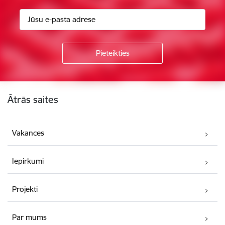
Kājene
Ātrās saites
Vakances
Iepirkumi
Projekti
Par mums