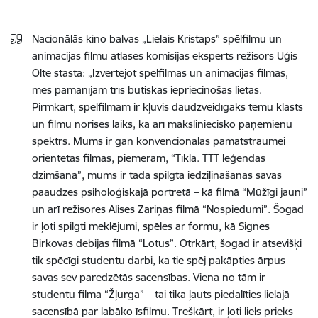
Nacionālās kino balvas „Lielais Kristaps” spēlfilmu un
animācijas filmu atlases komisijas eksperts režisors Uģis
Olte stāsta: „Izvērtējot spēlfilmas un animācijas filmas,
mēs pamanījām trīs būtiskas iepriecinošas lietas.
Pirmkārt, spēlfilmām ir kļuvis daudzveidīgāks tēmu klāsts
un filmu norises laiks, kā arī māksliniecisko paņēmienu
spektrs. Mums ir gan konvencionālas pamatstraumei
orientētas filmas, piemēram, “Tīklā. TTT leģendas
dzimšana”, mums ir tāda spilgta iedziļināšanās savas
paaudzes psiholoģiskajā portretā – kā filmā “Mūžīgi jauni”
un arī režisores Alises Zariņas filmā “Nospiedumi”. Šogad
ir ļoti spilgti meklējumi, spēles ar formu, kā Signes
Birkovas debijas filmā “Lotus”. Otrkārt, šogad ir atsevišķi
tik spēcīgi studentu darbi, ka tie spēj pakāpties ārpus
savas sev paredzētās sacensības. Viena no tām ir
studentu filma “Žļurga” – tai tika ļauts piedalīties lielajā
sacensībā par labāko īsfilmu. Treškārt, ir ļoti liels prieks