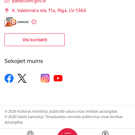
E-pasts:
pasts@km.gov.lv
K. Valdemāra iela 11a, Rīga, LV-1364
Visi kontakti
Sekojiet mums
© 2026 Kultūras ministrija, publicētā satura visas tiesības aizsargātas.
© 2020 Valsts kanceleja, Tīmekļvietņu vienotās platformas visas tiesības
aizsargātas.