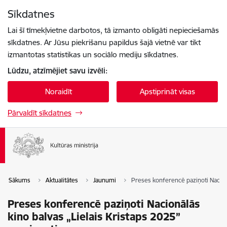
Pāriet uz lapas saturu
Sīkdatnes
Spied
lai meklētu
Enter
Lai šī tīmekļvietne darbotos, tā izmanto obligāti nepieciešamās
sīkdatnes. Ar Jūsu piekrišanu papildus šajā vietnē var tikt
izmantotas statistikas un sociālo mediju sīkdatnes.
Lūdzu, atzīmējiet savu izvēli:
Noraidīt
Apstiprināt visas
Pārvaldīt sīkdatnes
Sākums
Aktualitātes
Jaunumi
Preses konferencē paziņoti Nacionā
Preses konferencē paziņoti Nacionālās
kino balvas „Lielais Kristaps 2025”