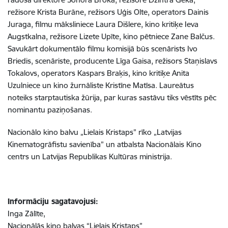
režisore Krista Burāne, režisors Uģis Olte, operators Dainis
Juraga, filmu māksliniece Laura Dišlere, kino kritiķe Ieva
Augstkalna, režisore Lizete Upīte, kino pētniece Zane Balčus.
Savukārt dokumentālo filmu komisijā būs scenārists Ivo
Briedis, scenāriste, producente Līga Gaisa, režisors Staņislavs
Tokalovs, operators Kaspars Braķis, kino kritiķe Anita
Uzulniece un kino žurnāliste Kristīne Matīsa. Laureātus
noteiks starptautiska žūrija, par kuras sastāvu tiks vēstīts pēc
nominantu paziņošanas.
Nacionālo kino balvu „Lielais Kristaps” rīko „Latvijas
Kinematogrāfistu savienība” un atbalsta Nacionālais Kino
centrs un Latvijas Republikas Kultūras ministrija.
Informāciju sagatavojusi:
Inga Zālīte,
Nacionālās kino balvas “Lielais Kristaps”