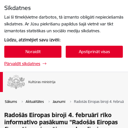
Pāriet uz lapas saturu
Sīkdatnes
Spied
lai meklētu
Enter
Lai šī tīmekļvietne darbotos, tā izmanto obligāti nepieciešamās
sīkdatnes. Ar Jūsu piekrišanu papildus šajā vietnē var tikt
izmantotas statistikas un sociālo mediju sīkdatnes.
Lūdzu, atzīmējiet savu izvēli:
Noraidīt
Apstiprināt visas
Pārvaldīt sīkdatnes
Sākums
Aktualitātes
Jaunumi
Radošās Eiropas biroji 4. februārī
Radošās Eiropas biroji 4. februārī rīko
informatīvo pasākumu "Radošās Eiropas