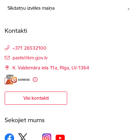
Sīkdatņu izvēles maiņa
Kontakti
+371 26532100
E-pasts:
pasts@km.gov.lv
K. Valdemāra iela 11a, Rīga, LV-1364
Visi kontakti
Sekojiet mums