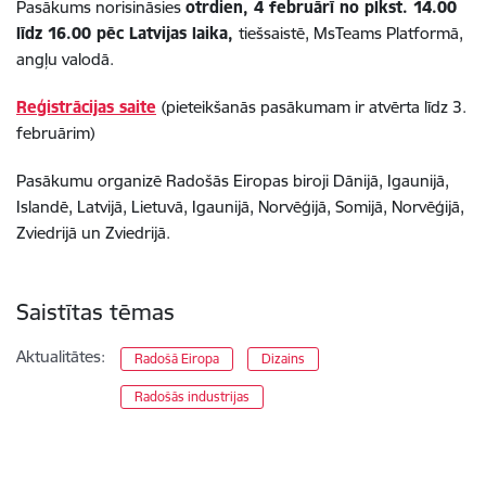
Pasākums norisināsies
otrdien, 4 februārī no plkst. 14.00
līdz 16.00 pēc Latvijas laika,
tiešsaistē, MsTeams Platformā,
angļu valodā.
Reģistrācijas saite
(pieteikšanās pasākumam ir atvērta līdz 3.
februārim)
Pasākumu organizē Radošās Eiropas biroji Dānijā, Igaunijā,
Islandē, Latvijā, Lietuvā, Igaunijā, Norvēģijā, Somijā, Norvēģijā,
Zviedrijā un Zviedrijā.
Saistītas tēmas
Aktualitātes:
Radošā Eiropa
Dizains
Radošās industrijas