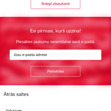
Sniegt atsauksmi
Esi pirmais, kurš uzzina!
Piesakies jaunumu saņemšanai savā e-pastā.
Kājene
Ātrās saites
Vakances