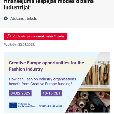
finansējuma iespējas modes dizaina
industrijai"
Atskaņot tekstu
Publicēts
pirms vairāk nekā 1 gada
Publicēts: 22.01.2025.