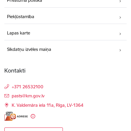
Privātuma politika
Piekļūstamība
Lapas karte
Sīkdatņu izvēles maiņa
Kontakti
+371 26532100
E-pasts:
pasts@km.gov.lv
K. Valdemāra iela 11a, Rīga, LV-1364