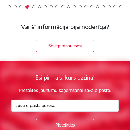
Vai šī informācija bija noderīga?
Sniegt atsauksmi
Esi pirmais, kurš uzzina!
Piesakies jaunumu saņemšanai savā e-pastā.