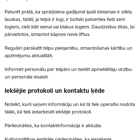
Paturēt prātā, ka sprādziena gadījumā īpaši bīstamas ir stikla
lauskas, tādēļ, ja telpā ir logi, ir būtiski patverties tieši zem
logiem, cieši klāt sienai vai blakus logiem. Daudzstāvu ēkās, lai
pārvietotos, izmantot kāpnes nevis liftus.
Regulāri pārskatīt telpu pieejamību, izmantošanas kārtību un
apzīmējumu aktualitāti.
Informēt personālu par telpām un testēt apmeklētāju virzību
un personāla iesaisti.
Iekšējie protokoli un kontaktu ķēde
Noteikt, kurš saņem informāciju un kā tā tiek operatīvi nodota
tālāk, kā tiek iedarbināti iekšējie protokoli.
Pārliecināties, ka kontaktinformācija ir aktuāla.
Kultūrizglītības iestādēs pārliecināties, ka iespējams