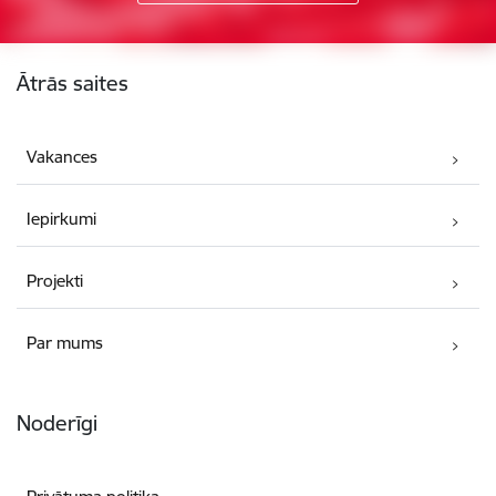
Kājene
Ātrās saites
Vakances
Iepirkumi
Projekti
Par mums
Noderīgi