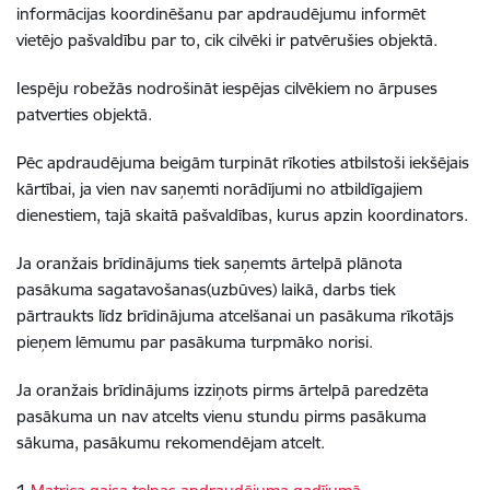
informācijas koordinēšanu par apdraudējumu informēt
vietējo pašvaldību par to, cik cilvēki ir patvērušies objektā.
Iespēju robežās nodrošināt iespējas cilvēkiem no ārpuses
patverties objektā.
Pēc apdraudējuma beigām turpināt rīkoties atbilstoši iekšējais
kārtībai, ja vien nav saņemti norādījumi no atbildīgajiem
dienestiem, tajā skaitā pašvaldības, kurus apzin koordinators.
Ja oranžais brīdinājums tiek saņemts ārtelpā plānota
pasākuma sagatavošanas(uzbūves) laikā, darbs tiek
pārtraukts līdz brīdinājuma atcelšanai un pasākuma rīkotājs
pieņem lēmumu par pasākuma turpmāko norisi.
Ja oranžais brīdinājums izziņots pirms ārtelpā paredzēta
pasākuma un nav atcelts vienu stundu pirms pasākuma
sākuma, pasākumu rekomendējam atcelt.