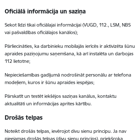
Oficiālā informācija un saziņa
Sekot līdzi tikai oficiālajai informācijai (VUGD, 112., LSM, NBS
vai pašvaldības oficiālajos kanālos);
Pārliecināties, ka darbinieku mobilajās ierīcēs ir aktivizēta šūnu
apraides paziņojumu saņemšana, kā arī instalēta un darbojas
112 lietotne;
Nepieciešamības gadījumā nodrošināt personālu ar telefona
modeļiem, kuros ir šūnu apraides iespējas;
Pārskatīt un testēt iekšējos saziņas kanālus, kontaktu
aktualitāti un informācijas aprites kārtību.
Drošās telpas
Noteikt drošās telpas, ievērojot divu sienu principu. Ja nav
pieejamas drošās telpas (divu sienu princips), priekšroka