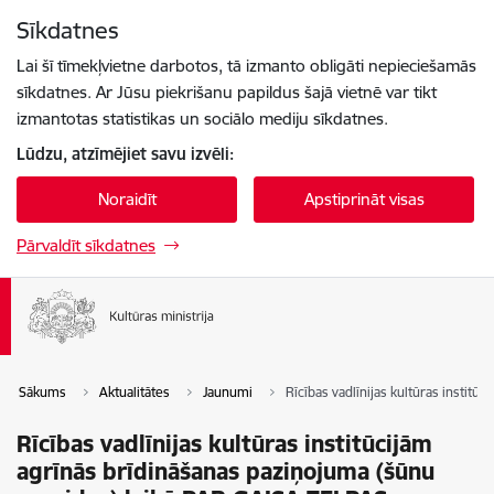
Pāriet uz lapas saturu
Sīkdatnes
Spied
lai meklētu
Enter
Lai šī tīmekļvietne darbotos, tā izmanto obligāti nepieciešamās
sīkdatnes. Ar Jūsu piekrišanu papildus šajā vietnē var tikt
izmantotas statistikas un sociālo mediju sīkdatnes.
Lūdzu, atzīmējiet savu izvēli:
Noraidīt
Apstiprināt visas
Pārvaldīt sīkdatnes
Sākums
Aktualitātes
Jaunumi
Rīcības vadlīnijas kultūras inst
Rīcības vadlīnijas kultūras institūcijām
agrīnās brīdināšanas paziņojuma (šūnu