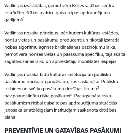
Vadlīnijas izstrādātas, ņemot vērā Krīzes vadības centra
izstrādāto rīcības matricu gaisa telpas apdraudējuma
1
gadījumā
.
Vadlīnijas nosaka principus, pēc kuriem kultūras iestādes,
norišu vietas un pasākumu producenti un rīkotāji izstrādā
rīcības algoritmu agrīnās brīdināšanas paziņojumu laikā,
ņemot vērā norises vietas un pasākuma specifiku, tajā skaitā
sagatavošanās laiku un apmeklētāju mobilitātes iespējas.
Vadlīnijas nosaka tādu kultūras institūciju un publisku
pasākumu norišu organizēšanu, kas saskaņā ar Publisku
2
izklaides un svētku pasākumu drošības likumu
nav paaugstināta riska pasākumi*. Paaugstināta riska
pasākumiem rīcībai gaisa telpas apdraudējuma situācijās
jānosaka ar atbildīgajām institūcijām saskaņotā drošības
plānā.
PREVENTĪVIE UN GATAVĪBAS PASĀKUMI