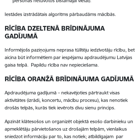
personas netuvotos bīstamajai vietai).
Iestādes izstrādātais algoritms pārbaudāms mācībās.
RĪCĪBA DZELTENĀ BRĪDINĀJUMA
GADĪJUMĀ
Informējošs paziņojums neprasa tūlītēju iedzīvotāju rīcību, bet
aicina būt informētiem par iespējamu apdraudējumu Latvijas
gaisa telpā. Papildu rīcība nav nepieciešama.
RĪCĪBA ORANŽĀ BRĪDINĀJUMA GADĪJUMĀ
Apdraudējuma gadījumā – nekavējoties pārtraukt visas
aktivitātes (izrādi, koncertu, mācību procesu), kas nenotiek
drošās telpās, kurās tiek ievērots divu sienu princips.
Apzināt klātesošos un organizēt objektā esošo darbinieku un
apmeklētāju pārvietošanos uz drošajām telpām, vienlaikus
sniedzot informāciju par to, kas notiek; atbildīgajam par