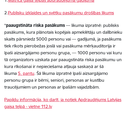
1.
Matrica gaisa telpas apdraudējuma gadījumā
2.
Publisku izklaides un svētku pasākumu drošības likums
*
paaugstināta riska pasākums
— likuma izpratnē: publisks
pasākums, kura plānotais kopējais apmeklētāju un dalībnieku
skaits pārsniedz 5000 personu vai — gadījumā, ja pasākums
tiek rīkots pierobežas joslā vai pasākuma mērķauditorija ir
īpaši aizsargājamo personu grupa, — 1000 personu vai kuru
tā organizators uzskata par paaugstināta riska pasākumu un
kura rīkošanai ir nepieciešama atļauja saskaņā ar šā
likuma
5. pantu
. Šā likuma izpratnē īpaši aizsargājamo
personu grupa ir bērni, seniori, personas ar kustību
traucējumiem un personas ar īpašām vajadzībām.
Papildu informācija, ko darīt, ja notiek Apdraudējums Latvijas
gaisa telpā - vietne 112.lv