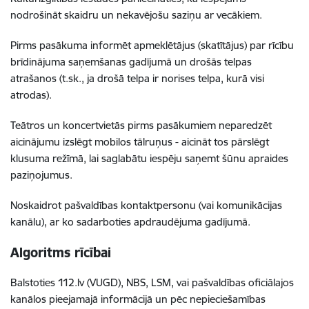
nodrošināt skaidru un nekavējošu saziņu ar vecākiem.
Pirms pasākuma informēt apmeklētājus (skatītājus) par rīcību
brīdinājuma saņemšanas gadījumā un drošās telpas
atrašanos (t.sk., ja drošā telpa ir norises telpa, kurā visi
atrodas).
Teātros un koncertvietās pirms pasākumiem neparedzēt
aicinājumu izslēgt mobilos tālruņus - aicināt tos pārslēgt
klusuma režīmā, lai saglabātu iespēju saņemt šūnu apraides
paziņojumus.
Noskaidrot pašvaldības kontaktpersonu (vai komunikācijas
kanālu), ar ko sadarboties apdraudējuma gadījumā.
Algoritms rīcībai
Balstoties 112.lv (VUGD), NBS, LSM, vai pašvaldības oficiālajos
kanālos pieejamajā informācijā un pēc nepieciešamības