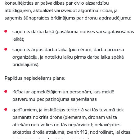
konsultējoties ar pašvaldības par civilo aizsardzību
atbildīgajiem, aktualizēt vai izveidot algoritmu rīcībai, ja
saņemts šūnapraides brīdinājums par dronu apdraudējumu:
saņemts darba laikā (pasākuma norises vai sagatavošanas
laikā);
saņemts ārpus darba laika (piemēram, darba procesa
organizāciju, ja noteiktu laiku pirms darba laika spēkā
brīdinājums).
Papildus nepieciešams plāns:
rīcībai ar apmeklētājiem un personām, kas meklē
patvērumu pēc paziņojuma saņemšanas
gadījumiem, ja institūcijas teritorijā vai tās tuvumā tiek
pamanīts nokritis drons (piemēram, dronam vai tā
atliekām netuvoties un tās nepārvietot; nekavējoties
atkāpties drošā attālumā; zvanīt 112; nodrošināt, lai citas