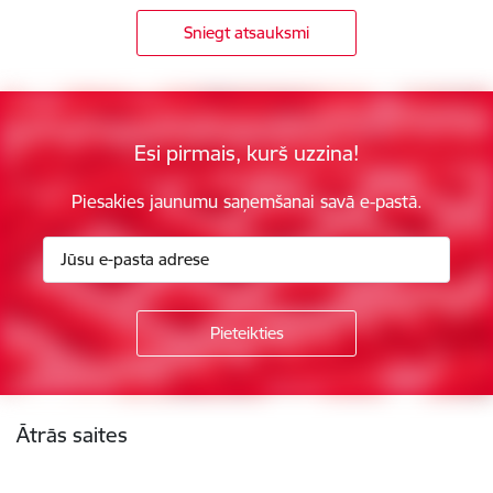
Sniegt atsauksmi
Esi pirmais, kurš uzzina!
Piesakies jaunumu saņemšanai savā e-pastā.
Kājene
Ātrās saites