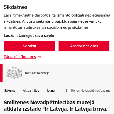
Pāriet uz lapas saturu
Sīkdatnes
Spied
lai meklētu
Enter
Lai šī tīmekļvietne darbotos, tā izmanto obligāti nepieciešamās
sīkdatnes. Ar Jūsu piekrišanu papildus šajā vietnē var tikt
izmantotas statistikas un sociālo mediju sīkdatnes.
Lūdzu, atzīmējiet savu izvēli:
Noraidīt
Apstiprināt visas
Pārvaldīt sīkdatnes
Sākums
Aktualitātes
Jaunumi
Smiltenes Novadpētniecības muzejā at
Smiltenes Novadpētniecības muzejā
atklāta izstāde “Ir Latvija. Ir Latvija brīva.”