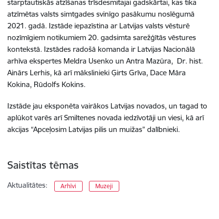
starptautiskās atzīšanas trīsdesmitajai gadskārtai, kas tika
atzīmētas valsts simtgades svinīgo pasākumu noslēgumā
2021. gadā. Izstāde iepazīstina ar Latvijas valsts vēsturē
nozīmīgiem notikumiem 20. gadsimta sarežģītās vēstures
kontekstā. Izstādes radošā komanda ir Latvijas Nacionālā
arhīva ekspertes Meldra Usenko un Antra Mazūra,
Dr. hist.
Ainārs Lerhis, kā arī mākslinieki Ģirts Grīva, Dace Māra
Kokina, Rūdolfs Kokins.
Izstāde jau eksponēta vairākos Latvijas novados, un tagad to
aplūkot varēs arī Smiltenes novada iedzīvotāji un viesi, kā arī
akcijas “Apceļosim Latvijas pilis un muižas” dalībnieki.
Saistītas tēmas
Aktualitātes:
Arhīvi
Muzeji