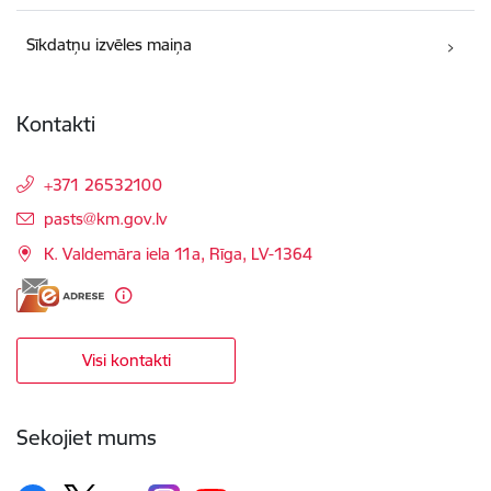
Sīkdatņu izvēles maiņa
Kontakti
+371 26532100
E-pasts:
pasts@km.gov.lv
K. Valdemāra iela 11a, Rīga, LV-1364
Visi kontakti
Sekojiet mums