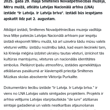
2025. gada 29. maijā Smiltenes Novadpētniecības muzejā,
Mēru muižā, atklāta Latvijas Nacionālā arhīva (LNA)
izstāde “Ir Latvija. Ir Latvija brīva”. Izstādi būs iespējams
apskatīt līdz pat 2. augustam.
Atklājot izstādi, Smiltenes Novadpētniecības muzeja vadītāja
Ieva Miķe pateicās Latvijas Nacionālā arhīvam par iespēju
izstādi eksponēt Mēru muižā, kā arī uzsvēra šādu mūsu valsts
vēsturei veltītu
izstāžu nozīmību laikā, kad esam liecinieki tam,
kā Krievija mēģina izdzēst ukraiņu tautas vēsturi, iznīcinot tās
kultūras mantojumu, vēstures un nacionālās identitātes
simbolus. Piešķirot īpašu atmosfēru, izstādes apmeklētājus
atklāšanas pasākumā ar klavierspēli priecēja Smiltenes
Mūzikas skolas absolvente Viktorija Purkalīte.
Dokumentāro liecību izstāde “Ir Latvija. Ir Latvija brīva.” ir
viens no LNA Latvijas valsts simtgades projektiem. Projekts ir
arhīva veltījums Latvijas starptautiskās “de iure” atzīšanas
simtajai gadadienai un valsts neatkarības atjaunošanas