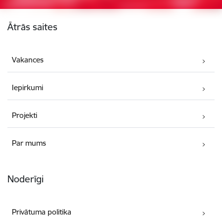
Kājene
Ātrās saites
Vakances
Iepirkumi
Projekti
Par mums
Noderīgi
Privātuma politika