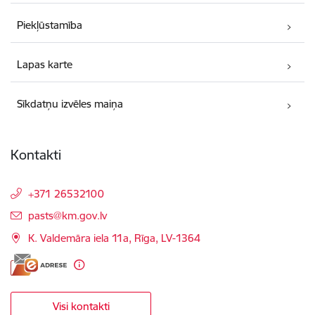
Piekļūstamība
Lapas karte
Sīkdatņu izvēles maiņa
Kontakti
+371 26532100
E-pasts:
pasts@km.gov.lv
K. Valdemāra iela 11a, Rīga, LV-1364
Visi kontakti