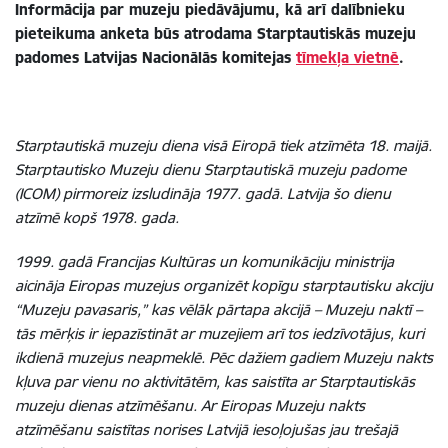
Informācija par muzeju piedāvājumu, kā arī dalībnieku
pieteikuma anketa būs atrodama Starptautiskās muzeju
padomes Latvijas Nacionālās komitejas
tīmekļa vietnē
.
Starptautiskā muzeju diena visā Eiropā tiek atzīmēta 18. maijā.
Starptautisko Muzeju dienu Starptautiskā muzeju padome
(ICOM) pirmoreiz izsludināja 1977. gadā. Latvija šo dienu
atzīmē kopš 1978. gada.
1999. gadā Francijas Kultūras un komunikāciju ministrija
aicināja Eiropas muzejus organizēt kopīgu starptautisku akciju
“Muzeju pavasaris,” kas vēlāk pārtapa akcijā – Muzeju naktī –
tās mērķis ir iepazīstināt ar muzejiem arī tos iedzīvotājus, kuri
ikdienā muzejus neapmeklē. Pēc dažiem gadiem Muzeju nakts
kļuva par vienu no aktivitātēm, kas saistīta ar Starptautiskās
muzeju dienas atzīmēšanu. Ar Eiropas Muzeju nakts
atzīmēšanu saistītas norises Latvijā iesoļojušas jau trešajā