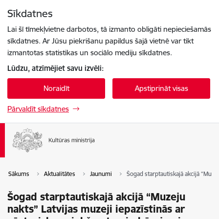
Pāriet uz lapas saturu
Sīkdatnes
Spied
lai meklētu
Enter
Lai šī tīmekļvietne darbotos, tā izmanto obligāti nepieciešamās
sīkdatnes. Ar Jūsu piekrišanu papildus šajā vietnē var tikt
izmantotas statistikas un sociālo mediju sīkdatnes.
Lūdzu, atzīmējiet savu izvēli:
Noraidīt
Apstiprināt visas
Pārvaldīt sīkdatnes
Sākums
Aktualitātes
Jaunumi
Šogad starptautiskajā akcijā “Muze
Šogad starptautiskajā akcijā “Muzeju
nakts” Latvijas muzeji iepazīstinās ar