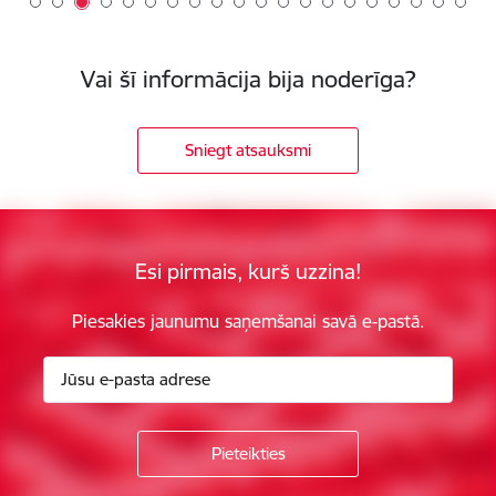
Vai šī informācija bija noderīga?
Sniegt atsauksmi
Esi pirmais, kurš uzzina!
Piesakies jaunumu saņemšanai savā e-pastā.