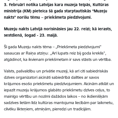
3. februārī notika Latvijas kara muzeja telpās, Kultūras
ministrija (KM) pieteica šā gada starptautiskās “Muzeju
nakts” norišu tēmu – priekšmeta piedzīvojumi.
Muzeju nakts Latvijā norisināsies jau 22. reizi; kā ierasts,
sestdienā, šogad - 23. maijā.
Šī gada Muzeju nakts tēma – „Priekšmeta piedzīvojumi”
sasaucas ar Raiņa atziņu: ,,Arī lupats reiz bij goda kreklis”,
atgādinot, ka ikvienam priekšmetam ir savs stāsts un vērtība.
Valsts, pašvaldību un privātie muzeji, kā arī citi sabiedriskās
dzīves organizatori aicināti sabiedrībā dalīties ar savos
krājumos esošo priekšmetu piedzīvojumiem. Aicinām atklāt un
iepazīt muzeju krājumos glabāto priekšmetu dzīves ceļus, to
mainīgo vērtību un nozīmi dažādos laikos – no ikdienišķām
sadzīves lietām līdz kultūras mantojuma liecībām par laikmetu,
cilvēku likteņiem, atmiņām, pieredzi un tradīcijām.