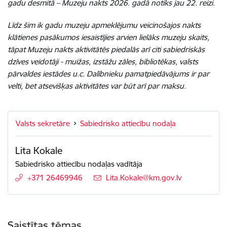
gadu desmitā – Muzeju nakts 2026. gadā notiks jau 22. reizi.
Līdz šim ik gadu muzeju apmeklējumu veicinošajos nakts
klātienes pasākumos iesaistījies arvien lielāks muzeju skaits,
tāpat Muzeju nakts aktivitātēs piedalās arī citi sabiedriskās
dzīves veidotāji - muižas, izstāžu zāles, bibliotēkas, valsts
pārvaldes iestādes u.c. Dalībnieku pamatpiedāvājums ir par
velti, bet atsevišķas aktivitātes var būt arī par maksu.
Valsts sekretāre
Sabiedrisko attiecību nodaļa
Lita Kokale
Sabiedrisko attiecību nodaļas vadītāja
+371 26469946
E-pasts:
Lita.Kokale@km.gov.lv
Saistītas tēmas