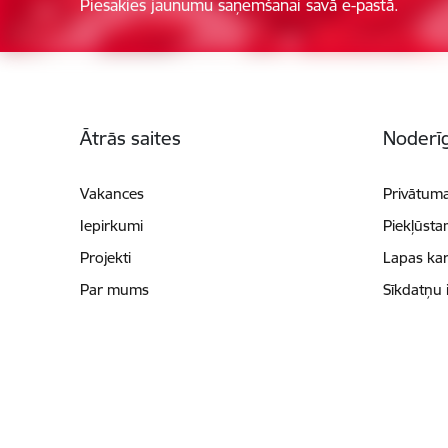
Piesakies jaunumu saņemšanai savā e-pastā.
Kājene
Ātrās saites
Noderīg
Vakances
Privātuma
Iepirkumi
Piekļūsta
Projekti
Lapas kar
Par mums
Sīkdatņu 