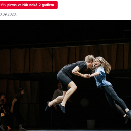
cēts
pirms vairāk nekā 2 gadiem
20.09.2023.