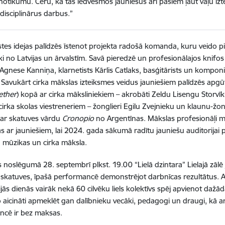
notikumu. Ceru, ka tas iedvesmos jauniešus arī pašiem ļaut vaļu iztē
disciplinārus darbus.”
es idejas palīdzēs īstenot projekta radošā komanda, kuru veido piec
ki no Latvijas un ārvalstīm. Savā pieredzē un profesionālajos knifos 
e Agnese Kanniņa, klarnetists Kārlis Catlaks, basģitārists un komponi
 Savukārt cirka mākslas izteiksmes veidus jauniešiem palīdzēs apgūt
ether
) kopā ar cirka māksliniekiem – akrobāti Zeldu Lisengu Storvīk
 cirka skolas viestreneriem – žonglieri Egilu Zvejnieku un klaunu-žon
 ar skatuves vārdu
Cronopio
no Argentīnas. Mākslas profesionāļi 
s ar jauniešiem, lai 2024. gada sākumā radītu jauniešu auditorijai p
 mūzikas un cirka māksla.
 noslēgumā 28. septembrī plkst. 19.00 “Lielā dzintara” Lielajā zā
 skatuves, īpašā performancē demonstrējot darbnīcas rezultātus. A
trijās dienās vairāk nekā 60 cilvēku liels kolektīvs spēj apvienot da
o aicināti apmeklēt gan dalībnieku vecāki, pedagogi un draugi, kā arī
ncē ir bez maksas.