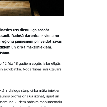
ināsies trīs dienu ilga radošā
asauli. Radošā darbnīca ir viena no
 reģionu jauniešiem pilnveidot savas
iķiem un cirka māksliniekiem.
lstam.
o 12 līdz 18 gadiem apgūs laikmetīgās
n akrobātikā. Nodarbībās liels uzsvars
tā ir dialogs starp cirka māksliniekiem,
aunos profesionāļus izzināt, izjust un
etriem, no kuriem radīsim monumentālu