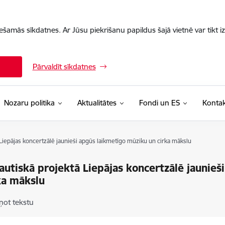
iešamās sīkdatnes. Ar Jūsu piekrišanu papildus šajā vietnē var tikt i
Pārvaldīt sīkdatnes
Nozaru politika
Aktualitātes
Fondi un ES
Kontak
 Liepājas koncertzālē jaunieši apgūs laikmetīgo mūziku un cirka mākslu
autiskā projektā Liepājas koncertzālē jaunie
ka mākslu
ņot tekstu