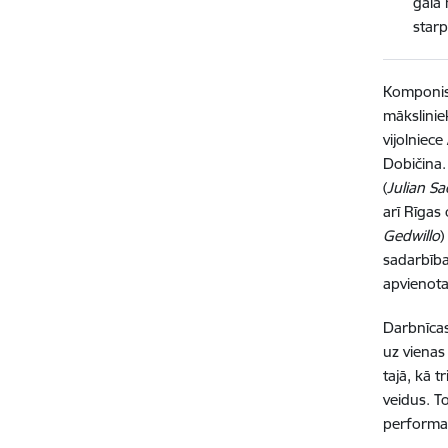
gala 
starp
Komponist
mākslinie
vijolniec
Dobičina.
(
Julian Sa
arī Rīgas
Gedwillo
)
sadarbība
apvienota
Darbnīcas
uz vienas
tajā, kā 
veidus. T
performa