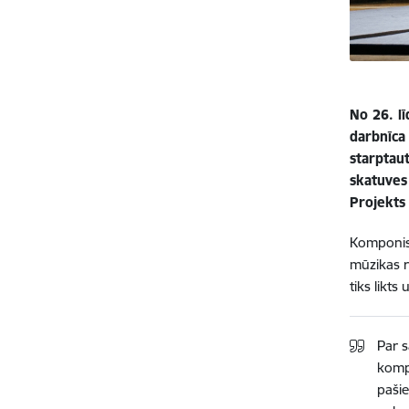
No 26. lī
darbnīca
starptau
skatuves
Projekts
Komponist
mūzikas r
tiks likts
Par s
kompo
paši