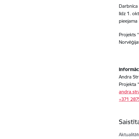
Darbnīca 
līdz 1. o
pieejama 
Projekts 
Norvēģija
Informāc
Andra Str
Projekta 
andra.stra
+371 28
Saistī
Aktualitāt