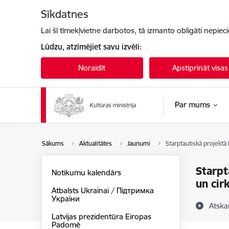
Pāriet uz lapas saturu
Sīkdatnes
Lai šī tīmekļvietne darbotos, tā izmanto obligāti nepiec
Lūdzu, atzīmējiet savu izvēli:
Noraidīt
Apstiprināt visas
Par mums
Sākums
Aktualitātes
Jaunumi
Starptautiskā projektā
Starpt
Notikumu kalendārs
un cir
Atbalsts Ukrainai / Підтримка
України
Atska
Latvijas prezidentūra Eiropas
Padomē