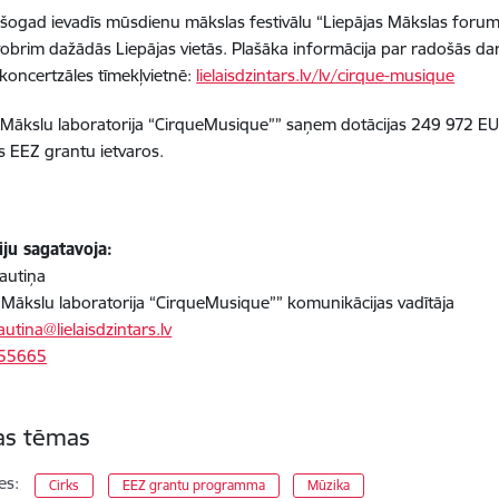
šogad ievadīs mūsdienu mākslas festivālu “Liepājas Mākslas forum
ktobrim dažādās Liepājas vietās. Plašāka informācija par radošās da
koncertzāles tīmekļvietnē:
lielaisdzintars.lv/lv/cirque-musique
“Mākslu laboratorija “CirqueMusique”” saņem dotācijas 249 972 EU
s EEZ grantu ietvaros.
iju sagatavoja:
autiņa
“Mākslu laboratorija “CirqueMusique”” komunikācijas vadītāja
utina@lielaisdzintars.lv
755665
tas tēmas
es:
Cirks
EEZ grantu programma
Mūzika