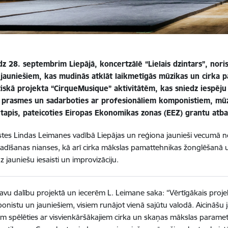
dz 28. septembrim Liepājā, koncertzālē “Lielais dzintars”, noris
 jauniešiem, kas mudinās atklāt laikmetīgās mūzikas un cirka p
tiskā projekta “CirqueMusique” aktivitātēm, kas sniedz iespēju
 prasmes un sadarboties ar profesionāliem komponistiem, mūz
 tapis, pateicoties Eiropas Ekonomikas zonas (EEZ) grantu atba
es Lindas Leimanes vadībā Liepājas un reģiona jaunieši vecumā n
adīšanas nianses, kā arī cirka mākslas pamattehnikas žonglēšanā u
 uz jauniešu iesaisti un improvizāciju.
avu dalību projektā un iecerēm L. Leimane saka: “Vērtīgākais projek
nistu un jauniešiem, visiem runājot vienā sajūtu valodā. Aicināšu j
em spēlēties ar visvienkāršākajiem cirka un skaņas mākslas param