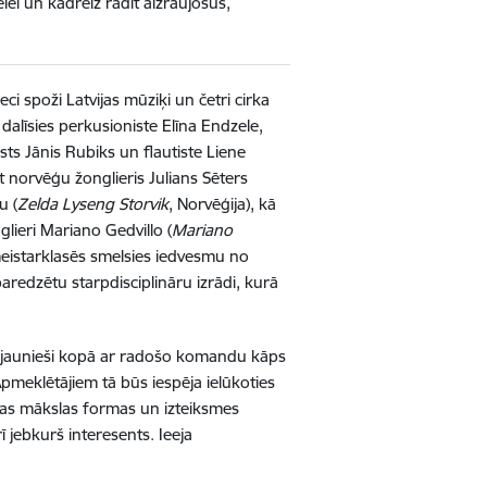
lei un kādreiz radīt aizraujošus,
i spoži Latvijas mūziķi un četri cirka
dalīsies perkusioniste Elīna Endzele,
sts Jānis Rubiks un flautiste Liene
 norvēģu žonglieris Julians Sēters
u (
Zelda Lyseng Storvik
, Norvēģija), kā
glieri Mariano Gedvillo (
Mariano
meistarklasēs smelsies iedvesmu no
aredzētu starpdisciplināru izrādi, kurā
lē jaunieši kopā ar radošo komandu kāps
pmeklētājiem tā būs iespēja ielūkoties
žādas mākslas formas un izteiksmes
 jebkurš interesents. Ieeja