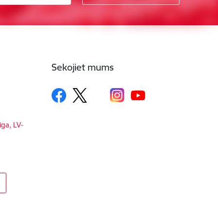
Sekojiet mums
īga, LV-