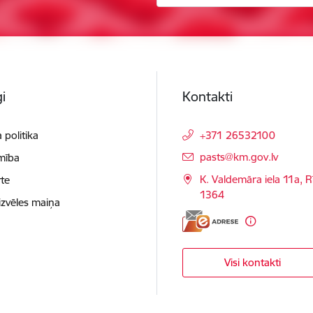
i
Kontakti
 politika
+371 26532100
E-pasts:
pasts@km.gov.lv
mība
K. Valdemāra iela 11a, R
te
1364
izvēles maiņa
Visi kontakti